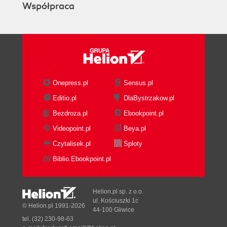
Współpraca
Cluster Components
Kubernetes Proxy
Kubernetes DNS
Kubernetes UI
Summary
4. Common kubectl Commands
Namespaces
Onepress.pl
Sensus.pl
Contexts
Editio.pl
DlaBystrzakow.pl
Viewing Kubernetes API Objects
Bezdroza.pl
Ebookpoint.pl
Creating, Updating, and Destroying
Kubernetes Objects
Videopoint.pl
Beya.pl
Labeling and Annotating Objects
Czytalisek.pl
Sploty
Debugging Commands
Biblio.Ebookpoint.pl
Cluster Management
Command Autocompletion
Alternative Ways of Viewing Your Cluster
Helion.pl sp. z o.o.
Summary
ul. Kościuszki 1c
© Helion.pl 1991-2026
44-100 Gliwice
5. Pods
tel. (32) 230-98-63
Pods in Kubernetes