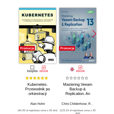
Promocja
Promocja
Promocj
książka
ebook
ebook
Kubernetes.
Mastering Veeam
The
Przewodnik po
Backup &
Docke
orkiestracji
Replication. An
Book. 
kontenerów i
authoritative guide
deploy
tworzeniu
to architect a
cont
Alan Hohn
Chris Childerhose
,
Rick Vanover
,
Niko
niezawodnych
resilient Veeam 13
applic
(44,50 zł najniższa cena z 30 dni)
(125,10 zł najniższa cena z 30
(125,10 zł 
aplikacji
backup platform
D
dni)