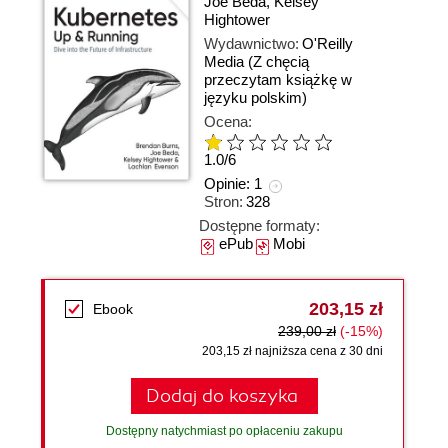
Joe Beda
,
Kelsey
Hightower
Wydawnictwo:
O'Reilly
Media
(Z chęcią
przeczytam książkę w
języku polskim)
Ocena:
1.0
/
6
Opinie:
1
Stron:
328
Dostępne formaty:
ePub
Mobi
203,15 zł
Ebook
239,00 zł
(-15%)
203,15 zł najniższa cena z 30 dni
Dodaj do koszyka
Dostępny natychmiast po opłaceniu zakupu