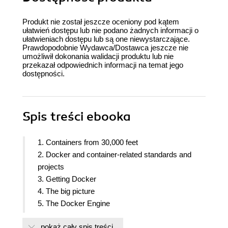
Produkt nie został jeszcze oceniony pod kątem
ułatwień dostępu lub nie podano żadnych informacji o
ułatwieniach dostępu lub są one niewystarczające.
Prawdopodobnie Wydawca/Dostawca jeszcze nie
umożliwił dokonania walidacji produktu lub nie
przekazał odpowiednich informacji na temat jego
dostępności.
Spis treści
ebooka
1. Containers from 30,000 feet
2. Docker and container-related standards and
projects
3. Getting Docker
4. The big picture
5. The Docker Engine
6. Working with Images
pokaż cały spis treści
7. Working with containers