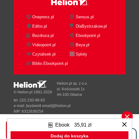
Onepress.pl
Sensus.pl
Editio.pl
DlaBystrzakow.pl
Bezdroza.pl
Ebookpoint.pl
Videopoint.pl
Beya.pl
Czytalisek.pl
Sploty
Biblio.Ebookpoint.pl
Helion.pl sp. z o.o.
ul. Kościuszki 1c
© Helion.pl 1991-2026
44-100 Gliwice
tel. (32) 230-98-63
e-mail:
[wyświetl email]@helion.pl
NIP: 6312636254
Regon: 241989027
Ebook
35,91 zł
Designed with ♥ by
Tonik.pl
Dodaj do koszyka