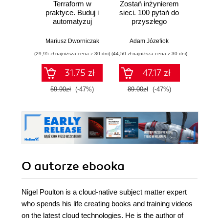
Terraform w
Zostań inżynierem
CCNA
praktyce. Buduj i
sieci. 100 pytań do
Z
automatyzuj
przyszłego
admin
infrastrukturę
sieciowca
chmurową oraz
komp
Mariusz Dworniczak
Adam Józefiok
Adam
zarządzaj nią z
Cisco.
(29,95 zł najniższa cena z 30 dni)
(44,50 zł najniższa cena z 30 dni)
(124,50 zł 
wykorzystaniem
Dockera
31.75 zł
47.17 zł
59.90zł
(-47%)
89.00zł
(-47%)
249.0
O autorze
ebooka
Nigel Poulton is a cloud-native subject matter expert
who spends his life creating books and training videos
on the latest cloud technologies. He is the author of