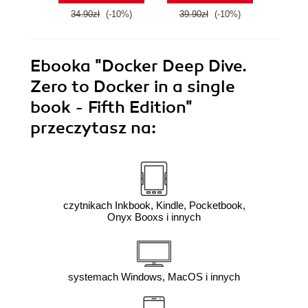
34.90zł
(-10%)
39.90zł
(-10%)
39.9
Ebooka
"Docker Deep Dive.
Zero to Docker in a single
book - Fifth Edition"
przeczytasz na:
czytnikach Inkbook, Kindle, Pocketbook,
Onyx Booxs i innych
systemach Windows, MacOS i innych