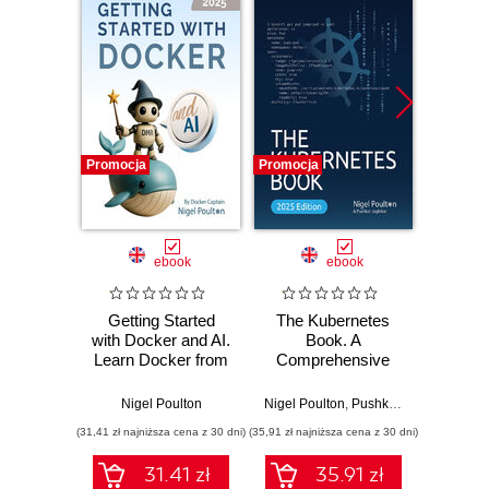
Promocja
Promocja
Promocj
ebook
ebook
Getting Started
The Kubernetes
Docker
with Docker and AI.
Book. A
Zero to
Learn Docker from
Comprehensive
sing
scratch to AI-
Guide to Container
Four
powered container
Orchestration and
Nigel Poulton
Nigel Poulton
,
Pushkar Joglekar
Nig
deployment with
Cloud-Native
(31,41 zł najniższa cena z 30 dni)
(35,91 zł najniższa cena z 30 dni)
(35,91 zł naj
clear, practical
Deployment - Third
steps - Third
Edition
31.41 zł
35.91 zł
Edition