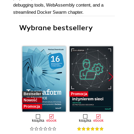
debugging tools, WebAssembly content, and a
streamlined Docker Swarm chapter.
Wybrane bestsellery
Bestseller
Promocja
Bestselle
Nowość
Promocj
Promocja
książka
ebook
książka
ebook
ksią