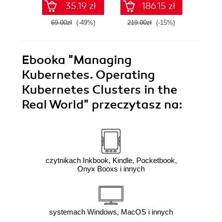
35.19 zł
186.15 zł
69.00zł
(-49%)
219.00zł
(-15%)
239.0
Ebooka
"Managing
Kubernetes. Operating
Kubernetes Clusters in the
Real World"
przeczytasz na:
czytnikach Inkbook, Kindle, Pocketbook,
Onyx Booxs i innych
systemach Windows, MacOS i innych