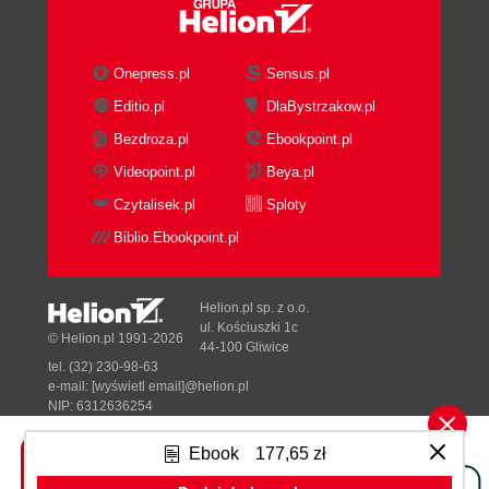
Basic Characteristics for Manageability
Pieces of the API Server
API Management
Onepress.pl
Sensus.pl
API Paths
Editio.pl
DlaBystrzakow.pl
API Discovery
Bezdroza.pl
Ebookpoint.pl
OpenAPI Spec Serving
API Translation
Videopoint.pl
Beya.pl
Request Management
Czytalisek.pl
Sploty
Types of Requests
Biblio.Ebookpoint.pl
Life of a Request
Authentication
RBAC/Authorization
Helion.pl sp. z o.o.
Admission control
ul. Kościuszki 1c
© Helion.pl 1991-2026
44-100 Gliwice
Validation
tel. (32) 230-98-63
Specialized requests
e-mail:
[wyświetl email]@helion.pl
Watch operations
NIP: 6312636254
Regon: 241989027
Optimistically concurrent updates
Ebook
177,65 zł
Alternate encodings
Designed with ♥ by
Tonik.pl
Common response codes