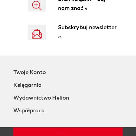
Implicit or Dynamic Grouping
nam znać »
Structure
Unix Philosophy of Many Components
API-Driven Interactions
Subskrybuj newsletter
Components
»
Head Node Components
etcd
API server
Scheduler
Controller manager
Twoje Konto
Components On All Nodes
Kubelet
Księgarnia
kube-proxy
Scheduled Components
Wydawnictwo Helion
KubeDNS
Współpraca
Heapster
Add-ons
Summary
4. The Kubernetes API Server