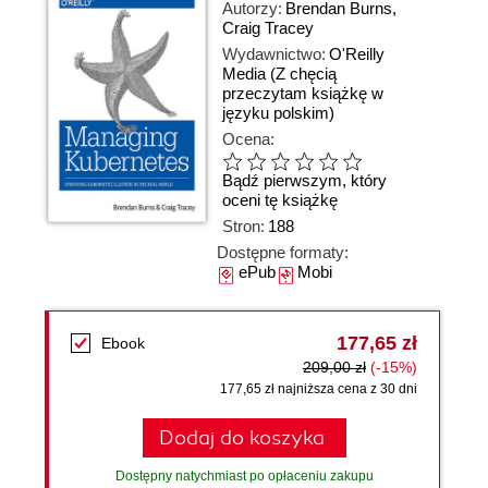
Autorzy:
Brendan Burns
,
Craig Tracey
Wydawnictwo:
O'Reilly
Media
(Z chęcią
przeczytam książkę w
języku polskim)
Ocena:
Bądź pierwszym, który
oceni tę książkę
Stron:
188
Dostępne formaty:
ePub
Mobi
177,65 zł
Ebook
209,00 zł
(-15%)
177,65 zł najniższa cena z 30 dni
Dodaj do koszyka
Dostępny natychmiast po opłaceniu zakupu