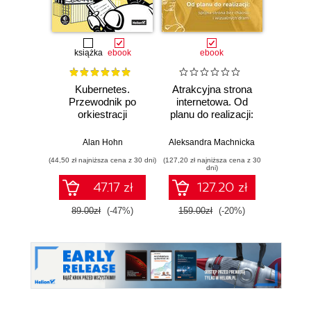
książka
ebook
ebook
Kubernetes.
Atrakcyjna strona
Prz
Przewodnik po
internetowa. Od
strona 
orkiestracji
planu do realizacji:
Od p
kontenerów i
spójna strona bez
planu
tworzeniu
chaosu i
wiedz
Alan Hohn
Aleksandra Machnicka
Aleksan
niezawodnych
wizualnych dram
ruszysz
(44,50 zł najniższa cena z 30 dni)
(127,20 zł najniższa cena z 30
(127,20 zł 
aplikacji
samodz
dni)
47.17 zł
127.20 zł
89.00zł
(-47%)
159.00zł
(-20%)
159.0