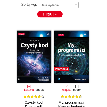
Sortuj wg:
Data wydania
Filtruj »
Promocja
książka
ebook
książka
ebook
Czysty kod.
My, programiści.
Podręcznik
Kronika koderów