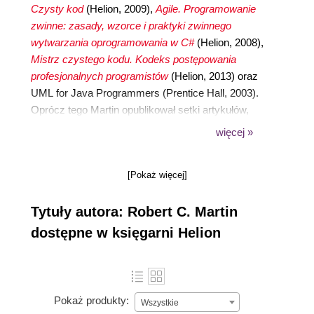
Czysty kod
(Helion, 2009),
Agile. Programowanie
zwinne: zasady, wzorce i praktyki zwinnego
wytwarzania oprogramowania w C#
(Helion, 2008),
Mistrz czystego kodu. Kodeks postępowania
profesjonalnych programistów
(Helion, 2013) oraz
UML for Java Programmers (Prentice Hall, 2003).
Oprócz tego Martin opublikował setki artykułów,
rozpraw i wpisów na blogach. Działał jako redaktor
więcej »
naczelny magazynu „The C++ Report” i był
pierwszym przewodniczącym organizacji Agile
[Pokaż więcej]
Alliance. Założył i prowadzi międzynarodową firmę
Object Mentor Inc., skupiającą doświadczonych
Tytuły autora: Robert C. Martin
programistów i menedżerów specjalizujących się
we wspomaganiu firm w realizacji trudnych
dostępne w księgarni Helion
projektów.
Pokaż produkty:
Wszystkie