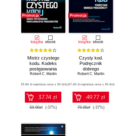
Promocja
Promocja
książka
ebook
książka
ebook
Mistrz czystego
Czysty kod.
kodu. Kodeks
Podręcznik
postępowania
dobrego
profesjonalnych
Robert C. Martin
Robert C. Martin
programisty
programistów
(35,94 zł najniższa cena z 30 dni)
(47,40 zł najniższa cena z 30 dni)
37.74 zł
49.77 zł
59.90zł
(-37%)
79.00zł
(-37%)