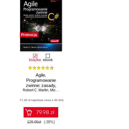
Promocja
książka
ebook
Agile.
Programowanie
zwinne: zasady,
Robert C. Martin
wzorce i praktyki
,
Micah Martin
zwinnego
(77,40 zł najniższa cena z 30 dni)
wytwarzania
oprogramowania w
C#
79.98 zł
129.00zł
(-38%)