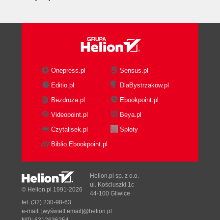
Onepress.pl
Sensus.pl
Editio.pl
DlaBystrzakow.pl
Bezdroza.pl
Ebookpoint.pl
Videopoint.pl
Beya.pl
Czytalisek.pl
Sploty
Biblio.Ebookpoint.pl
Helion.pl sp. z o.o.
ul. Kościuszki 1c
© Helion.pl 1991-2026
44-100 Gliwice
tel. (32) 230-98-63
e-mail:
[wyświetl email]@helion.pl
NIP: 6312636254