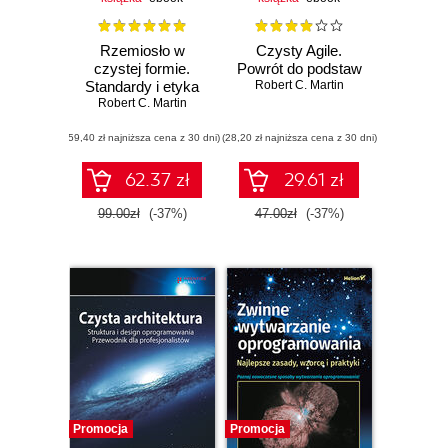
Rzemiosło w
Czysty Agile.
czystej formie.
Powrót do podstaw
Standardy i etyka
Robert C. Martin
Robert C. Martin
rzetelnych
programistów
(59,40 zł najniższa cena z 30 dni)
(28,20 zł najniższa cena z 30 dni)
62.37 zł
29.61 zł
99.00zł
(-37%)
47.00zł
(-37%)
Promocja
Promocja