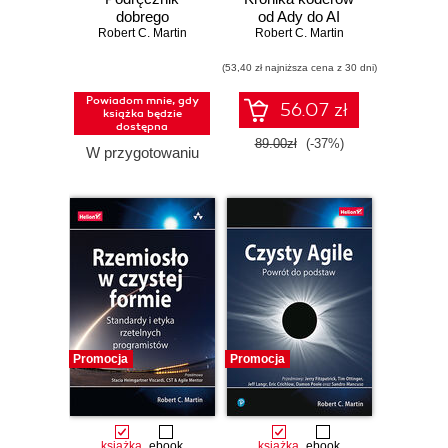
dobrego
od Ady do AI
Robert C. Martin
programisty.
Robert C. Martin
Wydanie II
(53,40 zł najniższa cena z 30 dni)
Powiadom mnie, gdy
56.07 zł
książka będzie
dostępna
89.00zł
(-37%)
W przygotowaniu
Promocja
Promocja
książka
ebook
książka
ebook