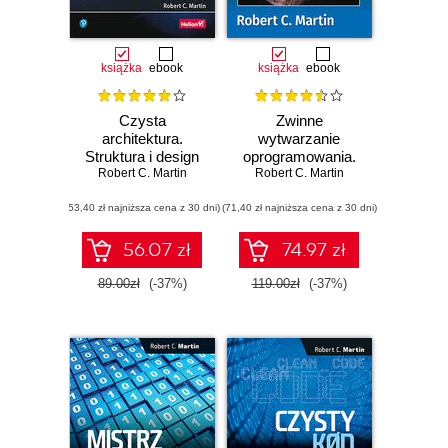
książka
ebook
książka
ebook
Czysta
Zwinne
architektura.
wytwarzanie
Struktura i design
oprogramowania.
oprogramowania.
Robert C. Martin
Najlepsze zasady,
Robert C. Martin
Przewodnik dla
wzorce i praktyki
(53,40 zł najniższa cena z 30 dni)
profesjonalistów
(71,40 zł najniższa cena z 30 dni)
56.07 zł
74.97 zł
89.00zł
(-37%)
119.00zł
(-37%)