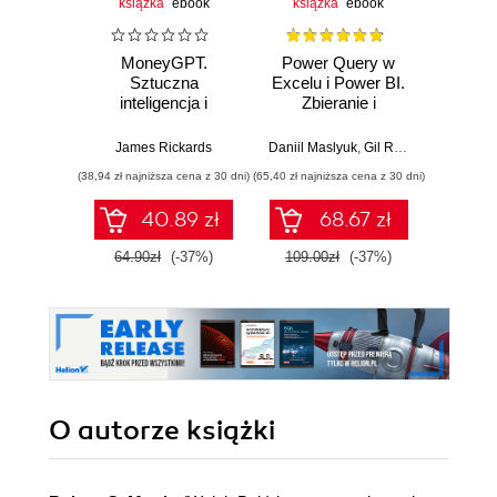
książka
ebook
książka
ebook
ksią
MoneyGPT.
Power Query w
U
Sztuczna
Excelu i Power BI.
mas
inteligencja i
Zbieranie i
użyci
zagrożenie dla
przekształcanie
Lear
globalnej ekonomii
danych. Wydanie II
Ten
James Rickards
Daniil Maslyuk
,
Gil Raviv
Auré
Wyd
(38,94 zł najniższa cena z 30 dni)
(65,40 zł najniższa cena z 30 dni)
(107,40 zł 
40.89 zł
68.67 zł
64.90zł
(-37%)
109.00zł
(-37%)
179.0
O autorze
książki