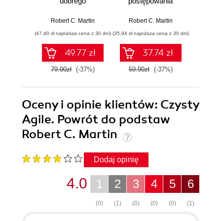
dobrego
postępowania
zwinn
programisty
profesjonalnych
wzorce
programistów
zw
Robert C. Martin
Robert C. Martin
Robert C
wyt
(47,40 zł najniższa cena z 30 dni)
(35,94 zł najniższa cena z 30 dni)
(77,40 zł naj
oprogr
49.77 zł
37.74 zł
79.00zł
(-37%)
59.90zł
(-37%)
129.0
Oceny i opinie klientów: Czysty
Agile. Powrót do podstaw
Robert C. Martin
Dodaj opinię
4.0
1
2
3
4
5
6
(0)
(1)
(0)
(0)
(0)
(1)