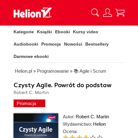
Kategorie
Książki
Ebooki
Kursy video
Audiobooki
Promocje
Nowości
Bestsellery
Darmowe ebooki
Helion.pl
»
Programowanie
»
📚 Agile i Scrum
Czysty Agile. Powrót do podstaw
Robert C. Martin
Promocja
Autor:
Robert C. Martin
Wydawnictwo:
Helion
Ocena: