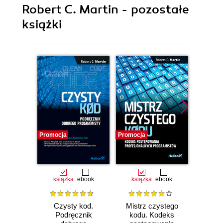
Robert C. Martin - pozostałe
książki
Promocja
Promocja
Promocj
książka
ebook
książka
ebook
ksią
Czysty kod.
Mistrz czystego
Podręcznik
kodu. Kodeks
Prog