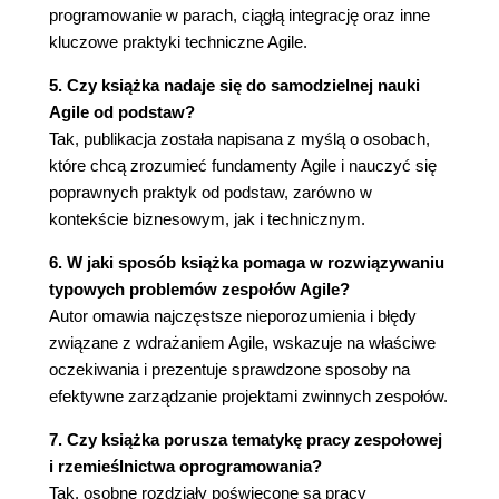
Wpływ rzemieślnictwa na firmy 176
programowanie w parach, ciągłą integrację oraz inne
Rzemieślnictwo i Agile 177
kluczowe praktyki techniczne Agile.
Wnioski 178
5. Czy książka nadaje się do samodzielnej nauki
Zakończenie 179
Agile od podstaw?
Posłowie 181
Tak, publikacja została napisana z myślą o osobach,
które chcą zrozumieć fundamenty Agile i nauczyć się
poprawnych praktyk od podstaw, zarówno w
kontekście biznesowym, jak i technicznym.
6. W jaki sposób książka pomaga w rozwiązywaniu
typowych problemów zespołów Agile?
Autor omawia najczęstsze nieporozumienia i błędy
związane z wdrażaniem Agile, wskazuje na właściwe
oczekiwania i prezentuje sprawdzone sposoby na
efektywne zarządzanie projektami zwinnych zespołów.
7. Czy książka porusza tematykę pracy zespołowej
i rzemieślnictwa oprogramowania?
Tak, osobne rozdziały poświęcone są pracy