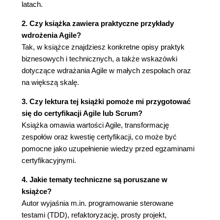
Certyfikacja 144
latach.
Agile na dużą skalę 145
2. Czy książka zawiera praktyczne przykłady
Narzędzia 148
wdrożenia Agile?
Nauczanie - inny punkt widzenia 154
Tak, w książce znajdziesz konkretne opisy praktyk
Wnioski (wraca Bob) 163
biznesowych i technicznych, a także wskazówki
Rozdział 7. Rzemieślnictwo 165
dotyczące wdrażania Agile w małych zespołach oraz
Kac po Agile 167
na większą skalę.
Niewłaściwe oczekiwania 168
3. Czy lektura tej książki pomoże mi przygotować
Oddalanie się 169
się do certyfikacji Agile lub Scrum?
Rzemieślnictwo oprogramowania 170
Książka omawia wartości Agile, transformację
Ideologia i metodyka 171
zespołów oraz kwestię certyfikacji, co może być
Czy rzemieślnictwo oprogramowania ma swoje
pomocne jako uzupełnienie wiedzy przed egzaminami
praktyki? 172
certyfikacyjnymi.
Skupianie się na wartościach, nie na praktykach
173
4. Jakie tematy techniczne są poruszane w
Omawianie praktyk 174
książce?
Wpływ rzemieślnictwa na ludzi 175
Autor wyjaśnia m.in. programowanie sterowane
Wpływ rzemieślnictwa na naszą branżę 175
testami (TDD), refaktoryzację, prosty projekt,