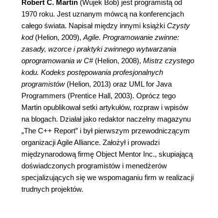
Robert C. Martin
(Wujek Bob) jest programistą od
1970 roku. Jest uznanym mówcą na konferencjach
całego świata. Napisał między innymi książki
Czysty
kod
(Helion, 2009),
Agile. Programowanie zwinne:
zasady, wzorce i praktyki zwinnego wytwarzania
oprogramowania w C#
(Helion, 2008),
Mistrz czystego
kodu. Kodeks postępowania profesjonalnych
programistów
(Helion, 2013) oraz UML for Java
Programmers (Prentice Hall, 2003). Oprócz tego
Martin opublikował setki artykułów, rozpraw i wpisów
na blogach. Działał jako redaktor naczelny magazynu
„The C++ Report” i był pierwszym przewodniczącym
organizacji Agile Alliance. Założył i prowadzi
międzynarodową firmę Object Mentor Inc., skupiającą
doświadczonych programistów i menedżerów
specjalizujących się we wspomaganiu firm w realizacji
trudnych projektów.