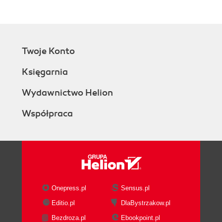
Twoje Konto
Księgarnia
Wydawnictwo Helion
Współpraca
Onepress.pl
Sensus.pl
Editio.pl
DlaBystrzakow.pl
Bezdroza.pl
Ebookpoint.pl