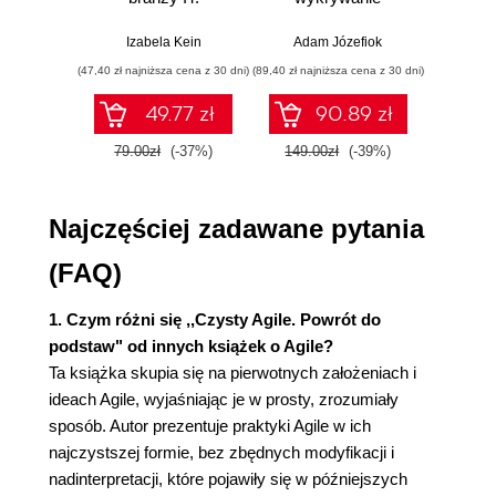
Praktyczne
włamań
ste
Metafora 106
przykłady i
p
Izabela Kein
Adam Józefiok
Wito
Miarowy rytm 108
ćwiczenia
(47,40 zł najniższa cena z 30 dni)
(89,40 zł najniższa cena z 30 dni)
(35,94 zł naj
Wspólna własność 111
Ciągła integracja 113
49.77 zł
90.89 zł
Spotkania na stojąco 116
79.00zł
(-37%)
149.00zł
(-39%)
59.9
Wnioski 117
Rozdział 5. Praktyki techniczne 119
Programowanie sterowane testami 120
Najczęściej zadawane pytania
Refaktoryzacja 127
(FAQ)
Prosty projekt 129
Programowanie w parach 131
1. Czym różni się ,,Czysty Agile. Powrót do
Wnioski 134
podstaw" od innych książek o Agile?
Rozdział 6. Jak stać się Agile 135
Ta książka skupia się na pierwotnych założeniach i
Wartości Agile 136
ideach Agile, wyjaśniając je w prosty, zrozumiały
Menażeria 137
sposób. Autor prezentuje praktyki Agile w ich
Transformacja 138
najczystszej formie, bez zbędnych modyfikacji i
Nauczanie 143
nadinterpretacji, które pojawiły się w późniejszych