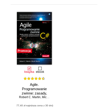
Promocja
książka
ebook
Agile.
Programowanie
zwinne: zasady,
Robert C. Martin
wzorce i praktyki
,
Micah Martin
zwinnego
(77,40 zł najniższa cena z 30 dni)
wytwarzania