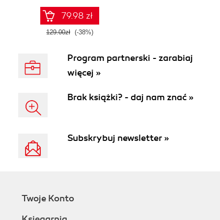
oprogramowania w
C#
79.98 zł
129.00zł
(-38%)
Program partnerski - zarabiaj
więcej »
Brak książki? - daj nam znać »
Subskrybuj newsletter »
Twoje Konto
Księgarnia