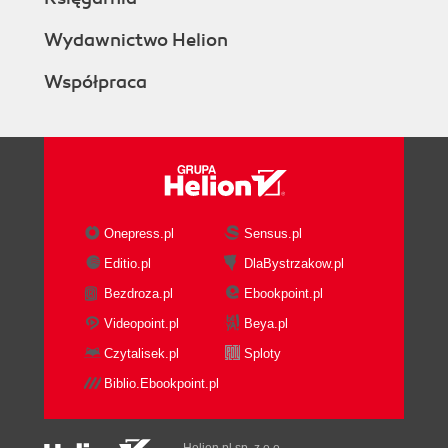
Wydawnictwo Helion
Współpraca
Onepress.pl
Sensus.pl
Editio.pl
DlaBystrzakow.pl
Bezdroza.pl
Ebookpoint.pl
Videopoint.pl
Beya.pl
Czytalisek.pl
Sploty
Biblio.Ebookpoint.pl
Helion.pl sp. z o.o.