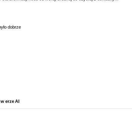
było dobrze
 w erze AI