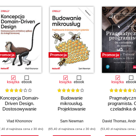
romocja
Promocja
Promocja
książka
ebook
książka
ebook
książka
eboo
Koncepcja Domain-
Budowanie
Pragmatyczn
Driven Design.
mikrousług.
programista. 
Dostosowywanie
Projektowanie
czeladnika d
architektury aplikacji
drobnoziarnistych
mistrza. Wydani
do strategii
systemów. Wydanie
Vlad Khononov
Sam Newman
David Thomas
,
Andrew
biznesowej
II
7,40 zł najniższa cena z 30 dni)
(65,40 zł najniższa cena z 30 dni)
(53,40 zł najniższa cena 