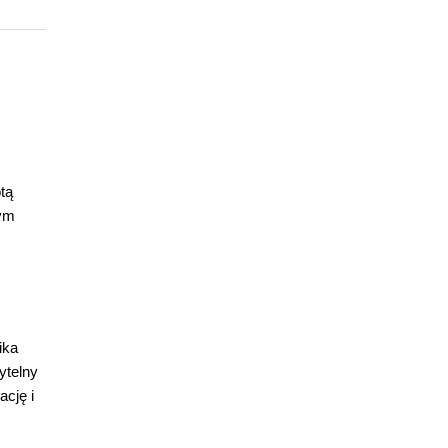
tą
nym
ika
ytelny
cję i