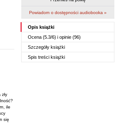
Powiadom o dostępności audiobooka »
Opis
książki
Ocena (
5.3
/
6
) i opinie (96)
Szczegóły
książki
Spis treści
książki
 zły
elność?
, ile
scy
n się