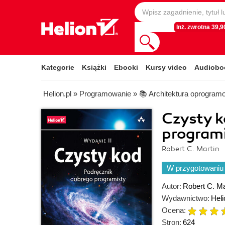
Inż. zwrotna 39,90
Kategorie
Książki
Ebooki
Kursy video
Audiobo
Helion.pl
»
Programowanie
»
📚 Architektura oprogram
Czysty k
programi
Robert C. Martin
W przygotowaniu
Autor:
Robert C. Ma
Wydawnictwo:
Heli
Ocena:
Stron:
624