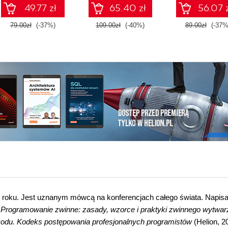
49.77 zł
65.40 zł
56.07 
79.00zł
(-37%)
109.00zł
(-40%)
89.00zł
(-37%
0 roku. Jest uznanym mówcą na konferencjach całego świata. Napisa
. Programowanie zwinne: zasady, wzorce i praktyki zwinnego wytwar
kodu. Kodeks postępowania profesjonalnych programistów
(Helion, 2