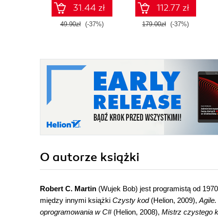
31.44 zł
112.77 zł
49.90zł
(-37%)
179.00zł
(-37%)
O autorze
książki
Robert C. Martin
(Wujek Bob) jest programistą od 197
między innymi książki
Czysty kod
(Helion, 2009),
Agile
oprogramowania w C#
(Helion, 2008),
Mistrz czystego 