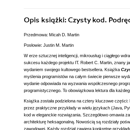
Opis
książki
: Czysty kod. Podrę
Przedmowa: Micah D. Martin
Posłowie: Justin M. Martin
W erze sztucznej inteligencji, mikrousług i ciągłego wdr
sukcesu każdego projektu IT. Robert C. Martin, znany
wydaniem swojego kultowego bestsellera. Książka
Czys
myślenia programistów na całym świecie pierwsze wydan
wydanie odpowiada na wyzwania współczesnego progr
programistycznego. To obowiązkowa lektura dla każdego, 
Książka została podzielona na cztery kluczowe części: 
przez praktyczne przykłady w wielu językach (Java, Pyt
kod w eleganckie rozwiązania. Szczegółowo omawia zas
architekturę heksagonalną. Nowością są rozdziały pośw
zawodowej. Każdy rozdział zawiera konkretne przykłady