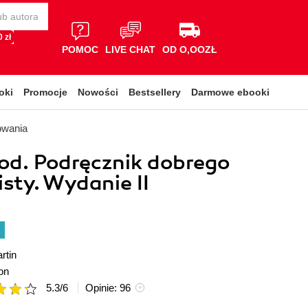
 zł
POMOC
LIVE CHAT
OD O,OOZŁ
oki
Promocje
Nowości
Bestsellery
Darmowe ebooki
owania
od. Podręcznik dobrego
sty. Wydanie II
rtin
on
5.3
/
6
Opinie:
96