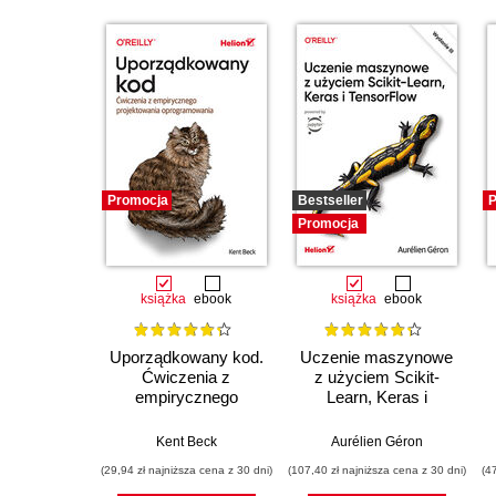
Promocja
Bestseller
P
Promocja
książka
ebook
książka
ebook
Uporządkowany kod.
Uczenie maszynowe
Ćwiczenia z
z użyciem Scikit-
empirycznego
Learn, Keras i
projektowania
TensorFlow. Wydanie
oprogramowania
III
Kent Beck
Aurélien Géron
(29,94 zł najniższa cena z 30 dni)
(107,40 zł najniższa cena z 30 dni)
(4