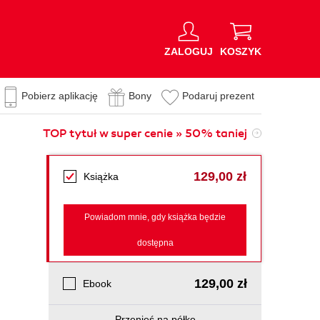
ZALOGUJ
KOSZYK
Pobierz aplikację
Bony
Podaruj prezent
TOP tytuł w super cenie » 50% taniej
129,00 zł
Książka
Powiadom mnie, gdy książka będzie
dostępna
129,00 zł
Ebook
Przenieś na półkę