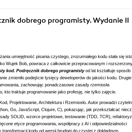
cznik dobrego programisty. Wydanie II
ażania umiejętność pisania czystego, zrozumiałego kodu stała się isto
 jako Wujek Bob, powraca z całkowicie przepracowanym i rozszerzo
ty kod. Podręcznik dobrego programisty
od lat kształtuje sposób
ie zmieniło podejście tysięcy deweloperów do jakości kodu. Drugie
amowania, zachowując ponadczasowe zasady rzemiosła
kto traktuje programowanie jako profesję, nie tylko zajęcie.
Kod, Projektowanie, Architektura i Rzemiosło. Autor prowadzi czyteln
hon, Go, JavaScript, Clojure, C), pokazując, jak przekształcać niecz
ady SOLID, wzorce projektowe, testowanie (TDD, TCR), refaktoryza
ięcone etyce programowania, współpracy z AI i odpowiedzialności
 transformacji kodu od wersji brudnej do czystej z dokładnym