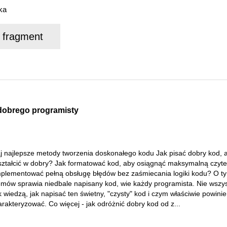
ka
j fragment
dobrego programisty
j najlepsze metody tworzenia doskonałego kodu Jak pisać dobry kod, a
ształcić w dobry? Jak formatować kod, aby osiągnąć maksymalną czyt
mplementować pełną obsługę błędów bez zaśmiecania logiki kodu? O tym
emów sprawia niedbale napisany kod, wie każdy programista. Nie wszy
 wiedzą, jak napisać ten świetny, "czysty" kod i czym właściwie powinie
rakteryzować. Co więcej - jak odróżnić dobry kod od z...