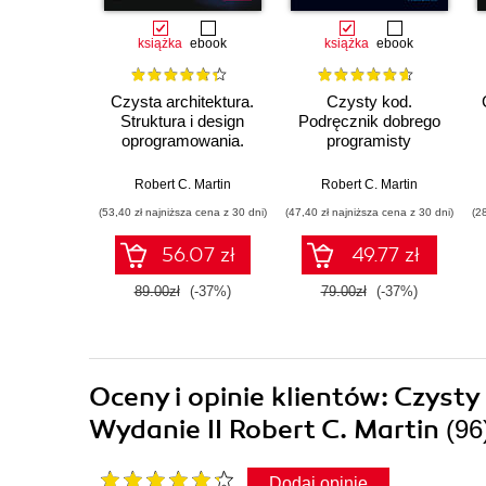
książka
ebook
książka
ebook
Czysta architektura.
Czysty kod.
Struktura i design
Podręcznik dobrego
oprogramowania.
programisty
Przewodnik dla
profesjonalistów
Robert C. Martin
Robert C. Martin
(53,40 zł najniższa cena z 30 dni)
(47,40 zł najniższa cena z 30 dni)
(2
56.07 zł
49.77 zł
89.00zł
(-37%)
79.00zł
(-37%)
Oceny i opinie klientów: Czyst
Wydanie II Robert C. Martin
(96
Dodaj opinię