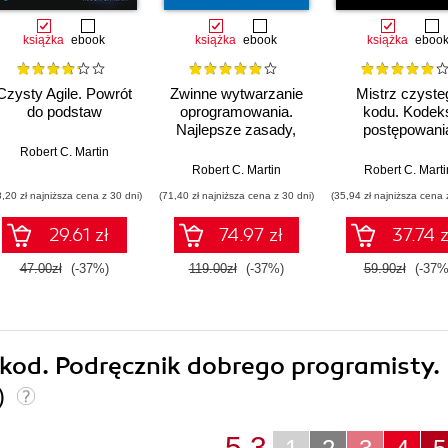
książka
ebook
książka
ebook
książka
eboo
Czysty Agile. Powrót
Zwinne wytwarzanie
Mistrz czyste
do podstaw
oprogramowania.
kodu. Kodek
Najlepsze zasady,
postępowani
wzorce i praktyki
profesjonalny
Robert C. Martin
programistó
Robert C. Martin
Robert C. Marti
8,20 zł najniższa cena z 30 dni)
(71,40 zł najniższa cena z 30 dni)
(35,94 zł najniższa cena 
29.61 zł
74.97 zł
37.74 z
47.00zł
(-37%)
119.00zł
(-37%)
59.90zł
(-37%
y kod. Podręcznik dobrego programisty.
)
5.3