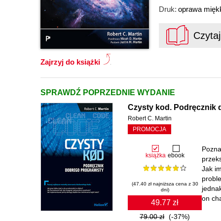
Druk:
oprawa mięk
Czyta
Zajrzyj do książki
SPRAWDŹ POPRZEDNIE WYDANIE
Czysty kod. Podręcznik 
Robert C. Martin
PROMOCJA
Pozna
książka
ebook
przek
Jak i
probl
(47.40 zł najniższa cena z 30
jednak
dni)
on cha
49.77 zł
79.00 zł
(-37%)