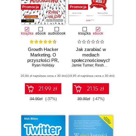
Promocja
Promocja
książka
ebook
audiobook
książka
ebook
Growth Hacker
Jak zarabiać w
Marketing. O
mediach
przyszłości PR,
społecznościowych.
marketingu i
Ryan Holiday
Jamie Turner
Rozwijaj firmę
,
Reshma Shah
reklamy. Wydanie
dzięki
(20,94 zł najniższa cena z 30 dni)
rozszerzone
(19,95 zł najniższa cena z 30 dni)
nowoczesnym
narzędziom
marketingowym.
21.99 zł
21.15 zł
Wydanie II
34.90zł
(-37%)
39.90zł
(-47%)