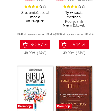
Zrozumieć social
Ty w social
media
mediach.
Artur Roguski
Podręcznik
budowania marki
Marcin Żukowski
osobistej dla
(29,40 zł najniższa cena z 30 dni)
(23,94 zł najniższa cena z 30 dni)
każdego. Wydanie
II poszerzone
30.87 zł
25.14 zł
49.00zł
(-37%)
39.90zł
(-37%)
Promocja
Promocja