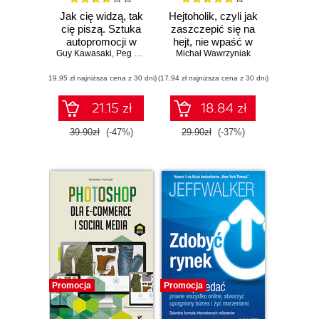
Jak cię widzą, tak
Hejtoholik, czyli jak
cię piszą. Sztuka
zaszczepić się na
autopromocji w
hejt, nie wpaść w
Guy Kawasaki
mediach
,
Peg Fitzpatrick
Michał Wawrzyniak
pułapkę
społecznościowych
obgadywania oraz
(19,95 zł najniższa cena z 30 dni)
(17,94 zł najniższa cena z 30 dni)
nauczyć zarabiać
na tych, którzy Cię
oczerniają
21.15 zł
18.84 zł
39.90zł
(-47%)
29.90zł
(-37%)
Promocja
Promocja