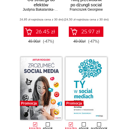
efektów
po dżungli social
Justyna Bakalarska-Stankiewicz
Franciszek Georgiew
mediów
(24,95 zł najniższa cena z 30 dni)
(24,50 zł najniższa cena z 30 dni)
26.45 zł
25.97 zł
49.90zł
(-47%)
49.00zł
(-47%)
Promocja
Promocja
książka
ebook
książka
ebook
audiobook