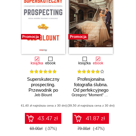
Promocja
Promocja
książka
ebook
książka
ebook
Superskuteczny
Profesjonalna
prospecting.
fotografia ślubna.
Przewodnik po
Od perfekcyjnego
rozmowach
Jeb Blount
warsztatu do
Grzegorz "Moment" Płaczek
handlowych i
dochodowego
(41,40 zł najniższa cena z 30 dni)
zarządzaniu
(39,50 zł najniższa cena z 30 dni)
biznesu. Wydanie
lejkiem
II zmienione
sprzedażowym za
43.47 zł
41.87 zł
pomocą social
mediów, telefonu i
69.00zł
(-37%)
79.00zł
(-47%)
e-mailingu