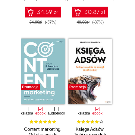
małych i średnich
przedsiębiorstw.
Wydanie III
34.59 zł
30.87 zł
54.90zł
(-37%)
49.00zł
(-37%)
Promocja
Promocja
książka
ebook
audiobook
książka
ebook
Content marketing.
Księga Adsów.
Od strategii do
Twój przewodnik