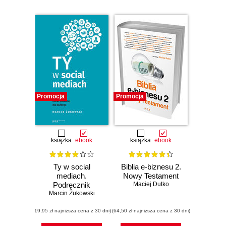
Promocja
Promocja
książka
ebook
książka
ebook
Ty w social
Biblia e-biznesu 2.
mediach.
Nowy Testament
Podręcznik
Maciej Dutko
budowania marki
Marcin Żukowski
osobistej dla
(19,95 zł najniższa cena z 30 dni)
każdego
(64,50 zł najniższa cena z 30 dni)