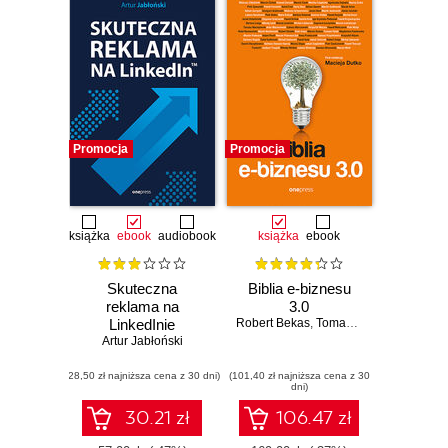
Promocja
Promocja
książka
ebook
audiobook
książka
ebook
Skuteczna
Biblia e-biznesu
reklama na
3.0
LinkedInie
Robert Bekas
,
Tomasz Burcon
,
Andrzej
Artur Jabłoński
(28,50 zł najniższa cena z 30 dni)
(101,40 zł najniższa cena z 30
dni)
30.21 zł
106.47 zł