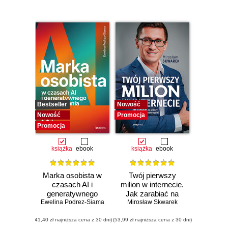
Bestseller
Nowość
Nowość
Promocja
Promocja
książka
ebook
książka
ebook
Marka osobista w
Twój pierwszy
czasach AI i
milion w internecie.
generatywnego
Jak zarabiać na
Ewelina Podrez-Siama
wyszukiwania
Mirosław Skwarek
wiedzy i
maksymalnie
(41,40 zł najniższa cena z 30 dni)
(53,99 zł najniższa cena z 30 dni)
wykorzystać swój