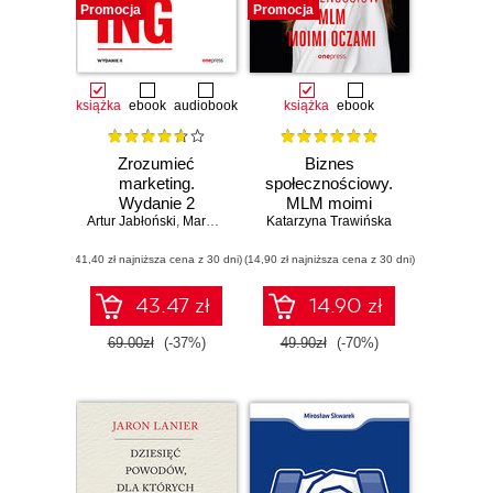
Promocja
Promocja
książka
ebook
audiobook
książka
ebook
Zrozumieć
Biznes
marketing.
społecznościowy.
Wydanie 2
MLM moimi
Artur Jabłoński
,
Marek Piasek
Katarzyna Trawińska
oczami (b2b)
(41,40 zł najniższa cena z 30 dni)
(14,90 zł najniższa cena z 30 dni)
43.47 zł
14.90 zł
69.00zł
(-37%)
49.90zł
(-70%)