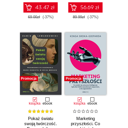
potencjał
43.47 zł
56.69 zł
69.00zł
(-37%)
89.99zł
(-37%)
Promocja
Promocja
książka
ebook
książka
ebook
Pokaż światu
Marketing
swoją twórczość.
przyszłości. Co