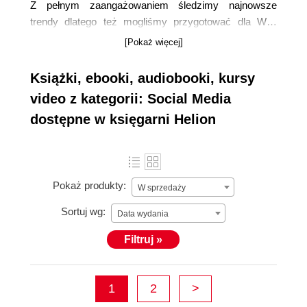
Z pełnym zaangażowaniem śledzimy najnowsze
trendy dlatego też mogliśmy przygotować dla Was
najbardziej aktualną i bogatą ofertę
książek o social
[Pokaż więcej]
mediach
. W dobie cyfrowej rewolucji, media
społecznościowe stały się nieodłącznym elementem
Książki, ebooki, audiobooki, kursy
zarówno osobistego, jak i zawodowego życia. Dlatego
video z kategorii: Social Media
nasza kategoria
książek dedykowanych social
dostępne w księgarni Helion
mediom oferuje nie tylko aktualną wiedzę, ale
również praktyczne wskazówki
, jak efektywnie
wykorzystać potęgę tych platform.
Pokaż produkty:
W sprzedaży
Sortuj wg:
Data wydania
Filtruj »
1
2
>