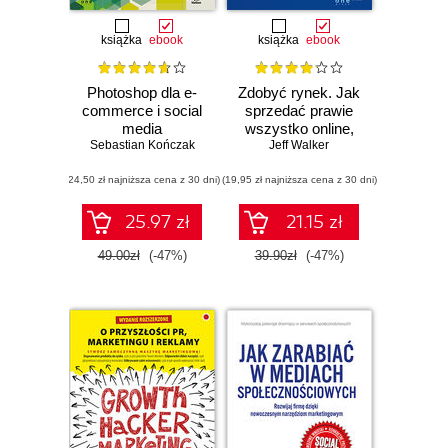
książka
ebook
książka
ebook
Photoshop dla e-
Zdobyć rynek. Jak
commerce i social
sprzedać prawie
media
wszystko online,
Sebastian Kończak
stworzyć
Jeff Walker
upragniony biznes i
(24,50 zł najniższa cena z 30 dni)
(19,95 zł najniższa cena z 30 dni)
żyć marzeniami
25.97 zł
21.15 zł
49.00zł
(-47%)
39.90zł
(-47%)