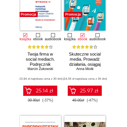
Promocja
Promocja
książka
ebook
audiobook
książka
ebook
audiobook
Twoja firma w
Skuteczne social
social mediach.
media. Prowadź
Podręcznik
działania, osiągaj
Marcin Żukowski
marketingu
zamierzone efekty.
Anna Miotk
internetowego dla
Wydanie 2
(23,94 zł najniższa cena z 30 dni)
małych i średnich
(24,50 zł najniższa cena z 30 dni)
rozszerzone
przedsiębiorstw.
Wydanie II
25.14 zł
25.97 zł
39.90zł
(-37%)
49.00zł
(-47%)