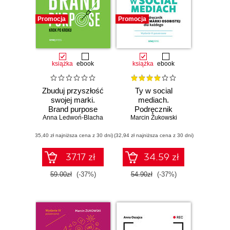
Promocja
Promocja
książka
ebook
książka
ebook
Zbuduj przyszłość
Ty w social
swojej marki.
mediach.
Brand purpose
Podręcznik
Anna Ledwoń-Blacha
krok po kroku
budowania marki
Marcin Żukowski
osobistej dla
(35,40 zł najniższa cena z 30 dni)
(32,94 zł najniższa cena z 30 dni)
każdego. Wydanie
III poszerzone
37.17 zł
34.59 zł
59.00zł
(-37%)
54.90zł
(-37%)