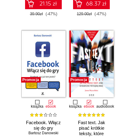
21.15 zł
68.37 zł
39.90zł
(-47%)
129.00zł
(-47%)
Promocja
Promocja
książka
ebook
książka
ebook
audiobook
Facebook. Włącz
Fast text. Jak
się do gry
pisać krótkie
Bartosz Danowski
teksty, które