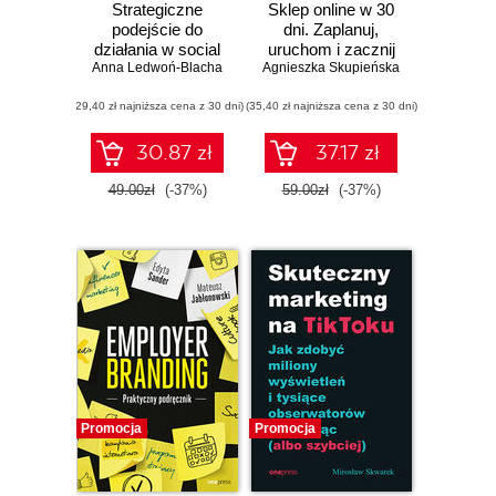
Strategiczne
Sklep online w 30
podejście do
dni. Zaplanuj,
działania w social
uruchom i zacznij
Anna Ledwoń-Blacha
mediach
Agnieszka Skupieńska
zarabiać
(29,40 zł najniższa cena z 30 dni)
(35,40 zł najniższa cena z 30 dni)
30.87 zł
37.17 zł
49.00zł
(-37%)
59.00zł
(-37%)
Promocja
Promocja