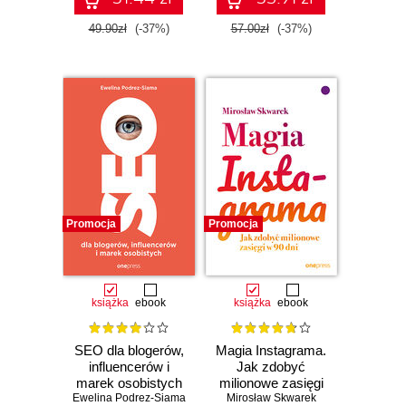
49.90zł
(-37%)
57.00zł
(-37%)
Promocja
Promocja
książka
ebook
książka
ebook
SEO dla blogerów,
Magia Instagrama.
influencerów i
Jak zdobyć
marek osobistych
milionowe zasięgi
Ewelina Podrez-Siama
Mirosław Skwarek
w 90 dni