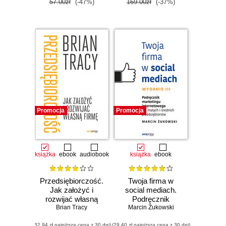
57.00zł
(-47%)
169.00zł
(-37%)
Promocja
Promocja
książka
ebook
audiobook
książka
ebook
Przedsiębiorczość.
Twoja firma w
Jak założyć i
social mediach.
rozwijać własną
Podręcznik
Brian Tracy
firmę
Marcin Żukowski
marketingu
internetowego dla
(32,94 zł najniższa cena z 30 dni)
(29,40 zł najniższa cena z 30 dni)