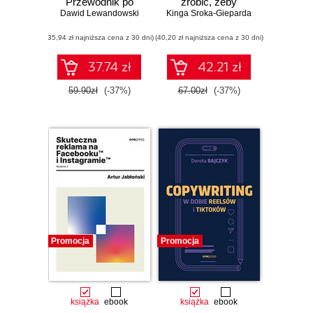
Przewodnik po
zrobić, żeby
Dawid Lewandowski
budowaniu marki
Kinga Sroka-Gieparda
sztuczna
osobistej w social
inteligencja była dla
(35,94 zł najniższa cena z 30 dni)
mediach
(40,20 zł najniższa cena z 30 dni)
Ciebie
zawodowym
wsparciem, a nie
37.74 zł
42.21 zł
zagrożeniem
59.90zł
(-37%)
67.00zł
(-37%)
Promocja
Promocja
książka
ebook
książka
ebook