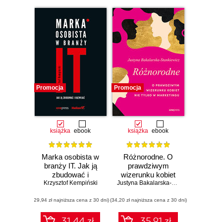
Promocja
Promocja
książka
ebook
książka
ebook
Marka osobista w
Różnorodne. O
branży IT. Jak ją
prawdziwym
zbudować i
wizerunku kobiet
Krzysztof Kempiński
rozwijać
nie tylko w
Justyna Bakalarska-Stankiewicz
marketingu
(29,94 zł najniższa cena z 30 dni)
(34,20 zł najniższa cena z 30 dni)
31.44 zł
35.91 zł