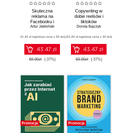
Skuteczna
Copywriting w
reklama na
dobie reelsów i
Facebooku i
tiktoków
Instagramie.
Artur Jabłoński
Dorota Bajczyk
Wydanie 2
(41,40 zł najniższa cena z 30 dni)
(41,40 zł najniższa cena z 30 dni)
43.47 zł
43.47 zł
69.00zł
(-37%)
69.00zł
(-37%)
Promocja
Promocja