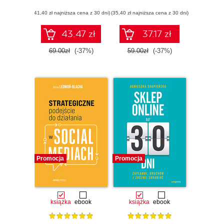
(41,40 zł najniższa cena z 30 dni)
(35,40 zł najniższa cena z 30 dni)
43.47 zł
37.17 zł
69.00zł
(-37%)
59.00zł
(-37%)
Promocja
Promocja
książka
ebook
książka
ebook