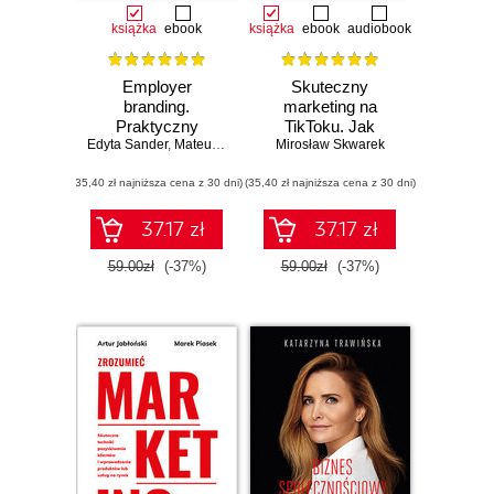
książka
ebook
książka
ebook
audiobook
Employer
Skuteczny
branding.
marketing na
Praktyczny
TikToku. Jak
Edyta Sander
podręcznik
,
Mateusz Jabłonowski
Mirosław Skwarek
zdobyć miliony
wyświetleń i
(35,40 zł najniższa cena z 30 dni)
(35,40 zł najniższa cena z 30 dni)
tysiące
obserwatorów w
miesiąc (albo
37.17 zł
37.17 zł
szybciej)
59.00zł
(-37%)
59.00zł
(-37%)