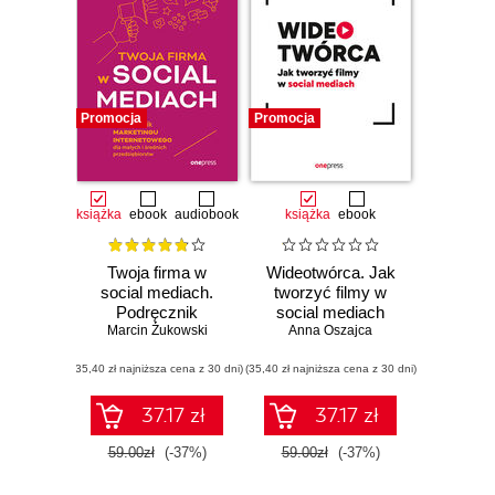
Promocja
Promocja
książka
ebook
audiobook
książka
ebook
Twoja firma w
Wideotwórca. Jak
social mediach.
tworzyć filmy w
Podręcznik
social mediach
Marcin Żukowski
marketingu
Anna Oszajca
internetowego dla
(35,40 zł najniższa cena z 30 dni)
małych i średnich
(35,40 zł najniższa cena z 30 dni)
przedsiębiorstw.
Wydanie IV
37.17 zł
37.17 zł
poszerzone
59.00zł
(-37%)
59.00zł
(-37%)