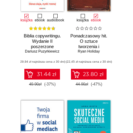
książka
ebook
audiobook
książka
ebook
Biblia copywritingu.
Ponadczasowy hit.
Wydanie II
O sztuce
poszerzone
tworzenia i
Dariusz Puzyrkiewicz
marketingu dzieł,
Ryan Holiday
które przetrwają
(29,94 zł najniższa cena z 30 dni)
(22,45 zł najniższa cena z 30 dni)
próbę czasu
31.44 zł
23.80 zł
49.90zł
(-37%)
44.90zł
(-47%)