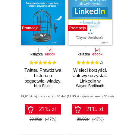
Promocja
Promocja
książka
ebook
książka
ebook
Twitter. Prawdziwa
W sieci korzyści.
historia o
Jak wykorzystać
bogactwie, władzy,
LinkedIn w
przyjaźni i zdradzie
Nick Bilton
Wayne Breitbarth
kontaktach
zawodowych
(19,95 zł najniższa cena z 30 dni)
(19,95 zł najniższa cena z 30 dni)
21.15 zł
21.15 zł
39.90zł
(-47%)
39.90zł
(-47%)