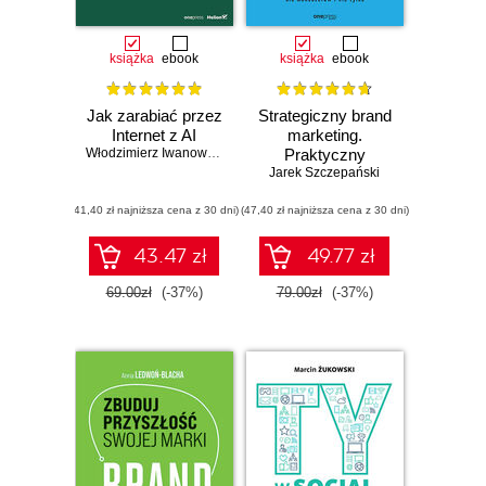
książka
ebook
książka
ebook
Jak zarabiać przez
Strategiczny brand
Internet z AI
marketing.
Włodzimierz Iwanowski
Praktyczny
Jarek Szczepański
poradnik
skutecznego
(41,40 zł najniższa cena z 30 dni)
(47,40 zł najniższa cena z 30 dni)
marketingu dla
menedżerów i nie
tylko. Wydanie III
43.47 zł
49.77 zł
poszerzone
69.00zł
(-37%)
79.00zł
(-37%)