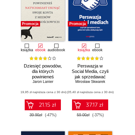
Promocja
Promocja
książka
ebook
audiobook
książka
ebook
Dziesięć powodów,
Perswazja w
dla których
Social Media, czyli
powinieneś
jak sprzedawać
natychmiast
Jaron Lanier
Mirosław Skwarek
tam, gdzie inni
usunąć swoje
zdobywają tylko
(19,95 zł najniższa cena z 30 dni)
konta z mediów
(35,40 zł najniższa cena z 30 dni)
lajki
społecznościowych
21.15 zł
37.17 zł
39.90zł
(-47%)
59.00zł
(-37%)