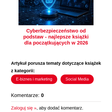
Marketing. O
w produktach
przyszłości PR,
cyfrowych
marketingu i reklamy.
Ryan Holiday
Wojciech Aleksander
Wydanie rozszerzone
(20,94 zł najniższa cena z 30 dni)
(47,40 zł najniższa cena z 30 dni)
Cyberbezpieczeństwo od
21.99 zł
49.77 zł
podstaw - najlepsze książki
dla początkujących w 2026
34.90 zł
(-37%)
79.00 zł
(-37%)
Artykuł porusza tematy dotyczące książek
z kategorii:
E-biznes i marketing
Social Media
Komentarze:
0
Zaloguj się »
, aby dodać komentarz.