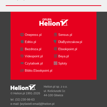
książka
ebook
książka
ebook
audiobook
Onepress.pl
Sensus.pl
Data driven marketing.
Nadaj życie marce,
Editio.pl
DlaBystrzakow.pl
O logicznym podejściu
czyli jak stworzyć
Bezdroza.pl
Ebookpoint.pl
do podejmowania
skuteczną komunikację
decyzji
Videopoint.pl
Beya.pl
Adrian Andrzejczyk
Krzysztof Wadas
Czytalisek.pl
Sploty
Biblio.Ebookpoint.pl
(41,40 zł najniższa cena z 30 dni)
(35,94 zł najniższa cena z 30 dni)
43.47 zł
37.74 zł
69.00 zł
(-37%)
59.90 zł
(-37%)
Helion.pl sp. z o.o.
ul. Kościuszki 1c
© Helion.pl 1991-2026
44-100 Gliwice
tel. (32) 230-98-63
e-mail:
[wyświetl email]@helion.pl