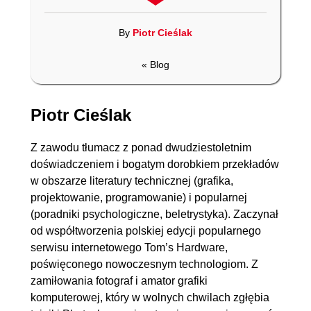
By
Piotr Cieślak
« Blog
Piotr Cieślak
Z zawodu tłumacz z ponad dwudziestoletnim
książka
ebook
audiobook
książka
ebook
doświadczeniem i bogatym dorobkiem przekładów
w obszarze literatury technicznej (grafika,
Jak pisać, żeby chcieli
Biblia webwritingu. Jak
projektowanie, programowanie) i popularnej
czytać (i kupować).
pisać teksty w
(poradniki psychologiczne, beletrystyka). Zaczynał
Copywriting &
czasach, gdy sztuczna
Webwriting
inteligencja robi to
od współtworzenia polskiej edycji popularnego
Artur Jabłoński
Dariusz Puzyrkiewicz
szybciej i nikt ich nie
serwisu internetowego Tom’s Hardware,
czyta, bo wszyscy wolą
poświęconego nowoczesnym technologiom. Z
wideo
(26,94 zł najniższa cena z 30 dni)
(16,89 zł najniższa cena z 30 dni)
zamiłowania fotograf i amator grafiki
28.29 zł
16.89 zł
komputerowej, który w wolnych chwilach zgłębia