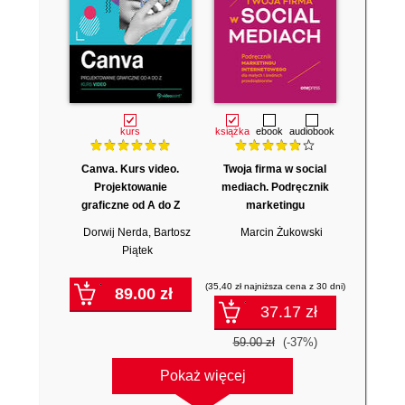
kurs
książka
ebook
audiobook
Canva. Kurs video.
Twoja firma w social
Projektowanie
mediach. Podręcznik
graficzne od A do Z
marketingu
internetowego dla
Dorwij Nerda
,
Bartosz
Marcin Żukowski
małych i średnich
Piątek
przedsiębiorstw.
Wydanie IV poszerzone
(35,40 zł najniższa cena z 30 dni)
89.00 zł
37.17 zł
59.00 zł
(-37%)
Pokaż więcej