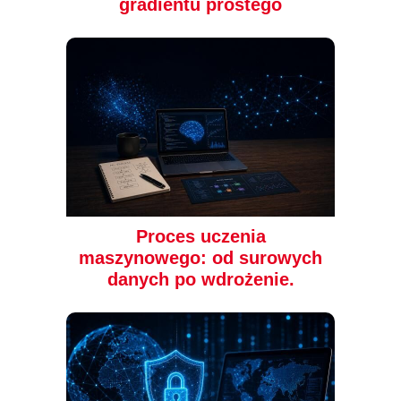
gradientu prostego
(14,90 zł najniższa cena z 30 dni)
(35,40 zł najniższa cena z 30 dni)
14.90 zł
37.17 zł
49.90 zł
(-70%)
59.00 zł
(-37%)
Proces uczenia
maszynowego: od surowych
danych po wdrożenie.
książka
ebook
audiobook
książka
ebook
audiobook
Growth Hacker
UX writing. Moc języka