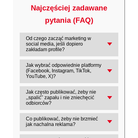
Najczęściej zadawane
pytania (FAQ)
Od czego zacząć marketing w
social media, jeśli dopiero
zakładam profile?
Najpierw określ 1-2 cele (np.
Jak wybrać odpowiednie platformy
rozpoznawalność, leady, sprzedaż),
(Facebook, Instagram, TikTok,
wybierz kanały, w których jest Twoja grupa
YouTube, X)?
docelowa, a dopiero potem zaplanuj typy
Dopasuj je do odbiorców i do formatu,
treści i harmonogram publikacji.
Jak często publikować, żeby nie
który realnie jesteś w stanie tworzyć
,,spalić" zapału i nie zniechęcić
regularnie: wideo (YouTube/TikTok), grafiki
odbiorców?
(Instagram), krótkie komunikaty i
Ustal rytm, który utrzymasz długofalowo
aktualności (X), społeczność i zasięg
Co publikować, żeby nie brzmieć
(np. 2-3 posty tygodniowo) i trzymaj się
mieszany (Facebook).
jak nachalna reklama?
konsekwencji - lepiej publikować rzadziej,
Stawiaj na wartość dodaną: porady,
ale regularnie, niż startować intensywnie i