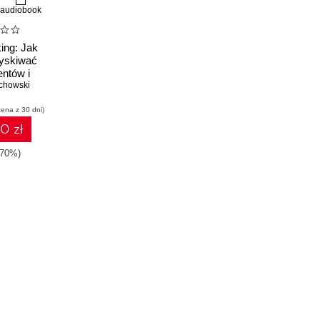
audiobook
ing: Jak
yskiwać
entów i
obecnych
chowski
cena z 30 dni)
0 zł
-70%)