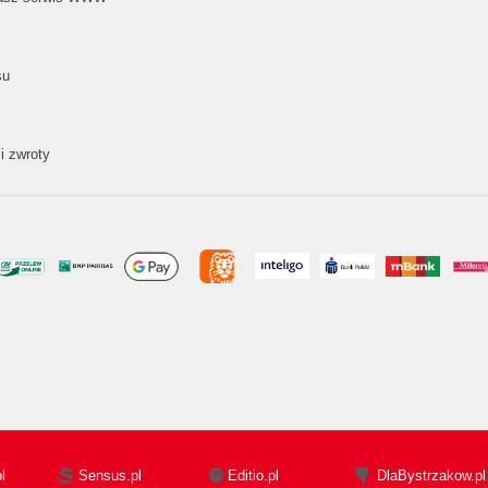
su
i zwroty
l
Sensus.pl
Editio.pl
DlaBystrzakow.pl