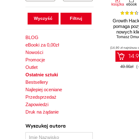
książka
ebook
Wyczyść
Growth Hack
pomaga poz
nowych kli
BLOG
utrzymywać 
Tomasz Dmu
eBooki za 0,00zł
(14,90 zł najniższa 
Nowości
14.9
Promocje
49.90zł
(
Outlet
Ostatnie sztuki
Bestsellery
Najlepiej oceniane
Przedsprzedaż
Zapowiedzi
Druk na żądanie
Wyszukaj autora