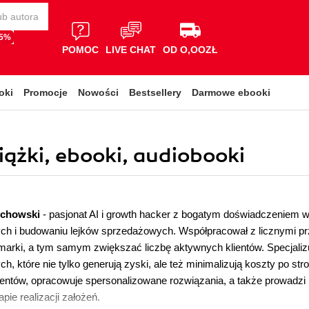
65%
POMOC
LIVE CHAT
OD O,OOZŁ
oki
Promocje
Nowości
Bestsellery
Darmowe ebooki
ążki, ebooki, audiobooki
chowski
- pasjonat AI i growth hacker z bogatym doświadczeniem 
ch i budowaniu lejków sprzedażowych. Współpracował z licznymi p
rki, a tym samym zwiększać liczbę aktywnych klientów. Specjalizu
h, które nie tylko generują zyski, ale też minimalizują koszty po str
ientów, opracowuje spersonalizowane rozwiązania, a także prowadzi 
pie realizacji założeń.