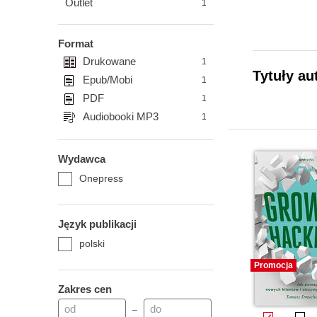
Outlet
1
Format
Drukowane
1
Tytuły a
Epub/Mobi
1
PDF
1
Audiobooki MP3
1
Wydawca
Onepress
Język publikacji
polski
Promocja
Zakres cen
–