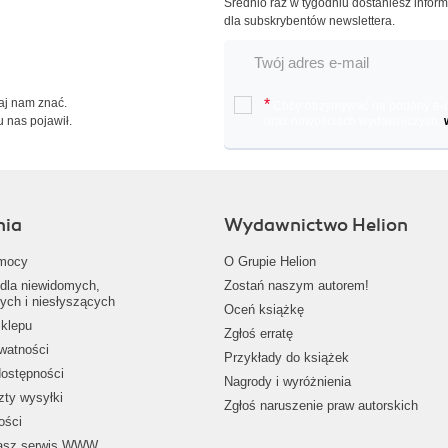
Średnio raz w tygodniu dostaniesz infor
dla subskrybentów newslettera.
Daj nam znać.
*
Chcę otrzymywać na podany e-ma
u nas pojawił.
oraz nowościach wydawniczych.
nia
Wydawnictwo Helion
mocy
O Grupie Helion
dla niewidomych,
Zostań naszym autorem!
ych i niesłyszących
Oceń książkę
klepu
Zgłoś erratę
ywatności
Przykłady do książek
dostępności
Nagrody i wyróżnienia
zty wysyłki
Zgłoś naruszenie praw autorskich
ości
nasz serwis WWW