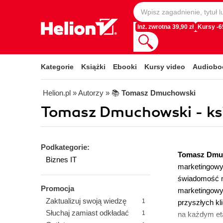
Inż. zwrotna 39,90 zł
Kursy -
Kategorie
Książki
Ebooki
Kursy video
Audiobo
Helion.pl
» Autorzy
» 📚
Tomasz Dmuchowski
Tomasz Dmuchowski - ksi
Podkategorie:
Tomasz Dmu
Biznes IT
marketingowy
świadomość ma
Promocja
marketingowyc
Zaktualizuj swoją wiedzę
1
przyszłych kl
Słuchaj zamiast odkładać
1
na każdym eta