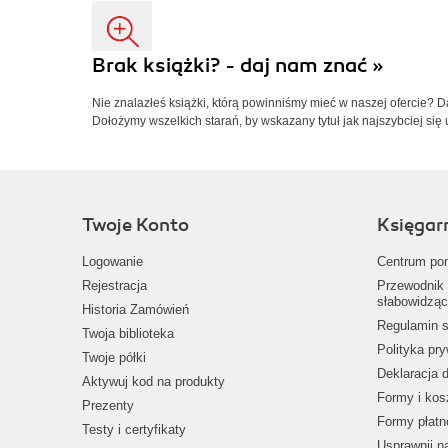
Brak książki? - daj nam znać »
Nie znalazłeś książki, którą powinniśmy mieć w naszej ofercie? 
Dołożymy wszelkich starań, by wskazany tytuł jak najszybciej się 
Twoje Konto
Księgar
Logowanie
Centrum po
Rejestracja
Przewodnik 
słabowidząc
Historia Zamówień
Regulamin s
Twoja biblioteka
Polityka pr
Twoje półki
Deklaracja 
Aktywuj kod na produkty
Formy i kos
Prezenty
Formy płatn
Testy i certyfikaty
Usprawnij 