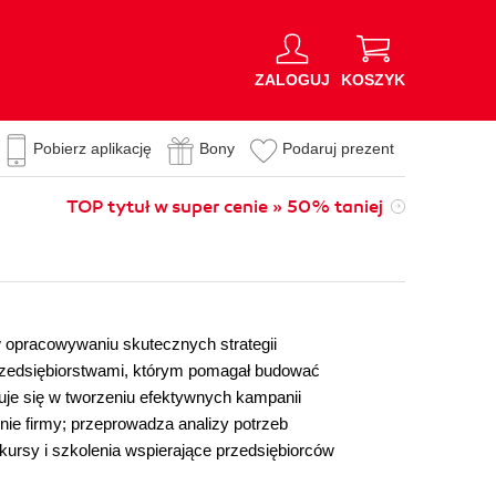
ZALOGUJ
KOSZYK
Pobierz aplikację
Bony
Podaruj prezent
TOP tytuł w super cenie » 50% taniej
w opracowywaniu skutecznych strategii
rzedsiębiorstwami, którym pomagał budować
je się w tworzeniu efektywnych kampanii
onie firmy; przeprowadza analizy potrzeb
kursy i szkolenia wspierające przedsiębiorców