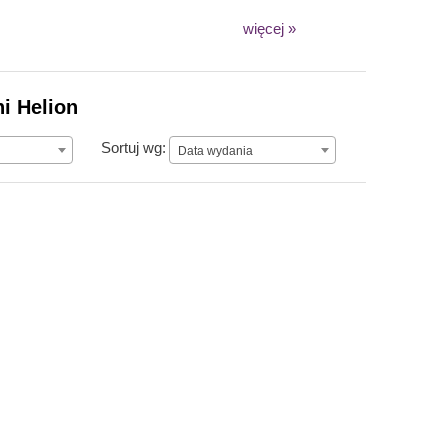
więcej »
i Helion
Data wydania
Sortuj wg:
Data wydania