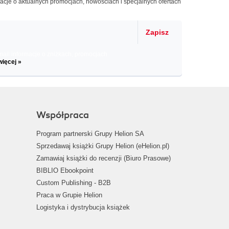
macje o aktualnych promocjach, nowościach i specjalnych ofertach
Zapisz
il informacje o zniżkach, promocjach
więcej »
Współpraca
Program partnerski Grupy Helion SA
Sprzedawaj książki Grupy Helion (eHelion.pl)
Zamawiaj książki do recenzji (Biuro Prasowe)
BIBLIO Ebookpoint
Custom Publishing - B2B
Praca w Grupie Helion
Logistyka i dystrybucja książek