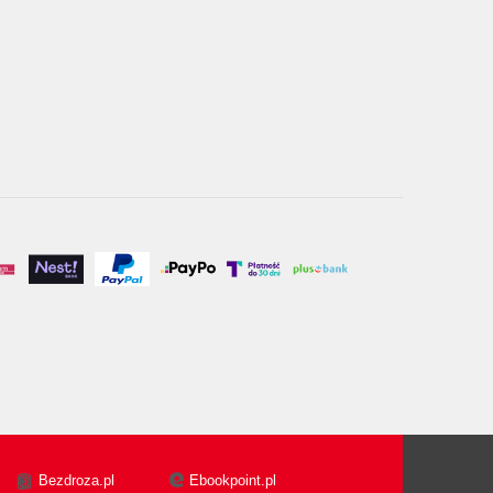
Bezdroza.pl
Ebookpoint.pl