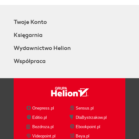
Twoje Konto
Księgarnia
Wydawnictwo Helion
Współpraca
Onepress.pl
Sensus.pl
Editio.pl
DlaBystrzakow.pl
Bezdroza.pl
Ebookpoint.pl
Videopoint.pl
Beya.pl