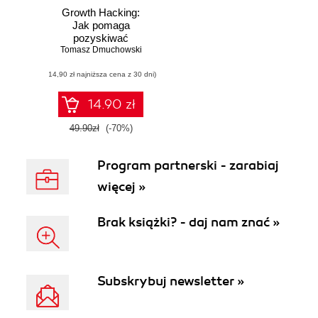
Growth Hacking:
Jak pomaga
pozyskiwać
nowych klientów i
Tomasz Dmuchowski
utrzymywać
(14,90 zł najniższa cena z 30 dni)
obecnych
14.90 zł
49.90zł
(-70%)
Program partnerski - zarabiaj
więcej »
Brak książki? - daj nam znać »
Subskrybuj newsletter »