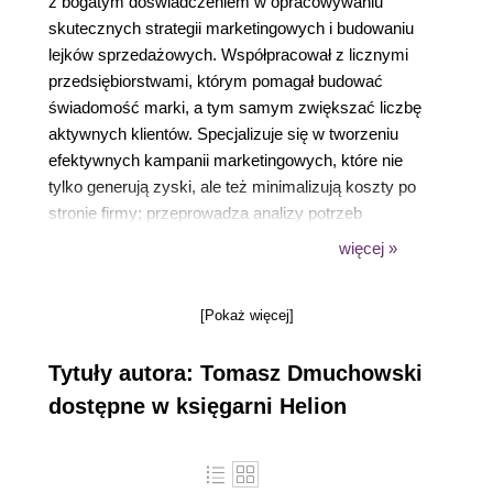
z bogatym doświadczeniem w opracowywaniu
skutecznych strategii marketingowych i budowaniu
lejków sprzedażowych. Współpracował z licznymi
przedsiębiorstwami, którym pomagał budować
świadomość marki, a tym samym zwiększać liczbę
aktywnych klientów. Specjalizuje się w tworzeniu
efektywnych kampanii marketingowych, które nie
tylko generują zyski, ale też minimalizują koszty po
stronie firmy; przeprowadza analizy potrzeb
przyszłych klientów, opracowuje spersonalizowane
więcej »
rozwiązania, a także prowadzi kursy i szkolenia
wspierające przedsiębiorców na każdym etapie
[Pokaż więcej]
realizacji założeń.
Tytuły autora: Tomasz Dmuchowski
dostępne w księgarni Helion