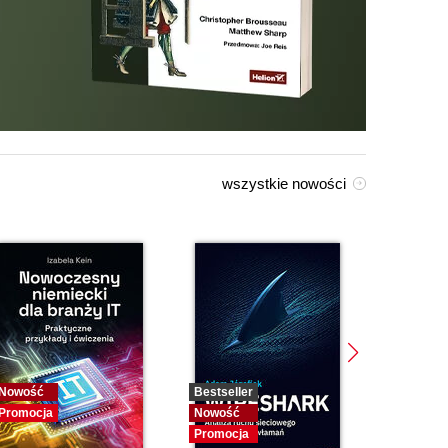
wszystkie nowości
Nowość
Bestseller
Bestselle
Promocja
Nowość
Nowość
Promocja
Promocja