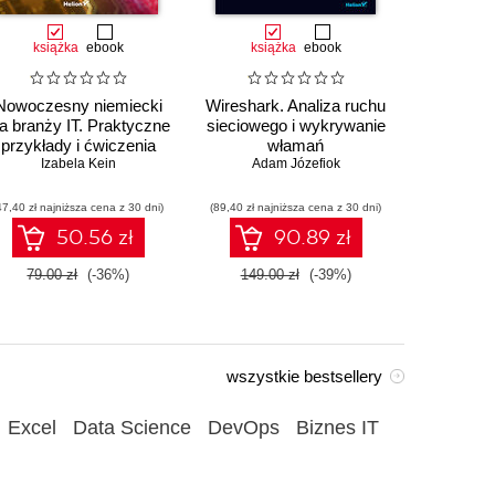
książka
ebook
książka
ebook
ksią
Nowoczesny niemiecki
Wireshark. Analiza ruchu
Au
la branży IT. Praktyczne
sieciowego i wykrywanie
przemysł
przykłady i ćwiczenia
włamań
sterowa
Izabela Kein
Adam Józefiok
Wito
47,40 zł najniższa cena z 30 dni)
(89,40 zł najniższa cena z 30 dni)
(35,94 zł naj
50.56 zł
90.89 zł
79.00 zł
(-36%)
149.00 zł
(-39%)
59.90
wszystkie bestsellery
Excel
Data Science
DevOps
Biznes IT