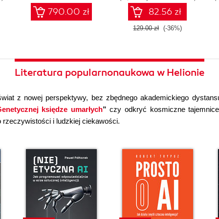
790.00 zł
82.56 zł
129.00 zł
(-36%)
Literatura popularnonaukowa w Helionie
wiat z nowej perspektywy, bez zbędnego akademickiego dystans
enetycznej księdze umarłych
”
czy odkryć kosmiczne tajemni
rzeczywistości i ludzkiej ciekawości.