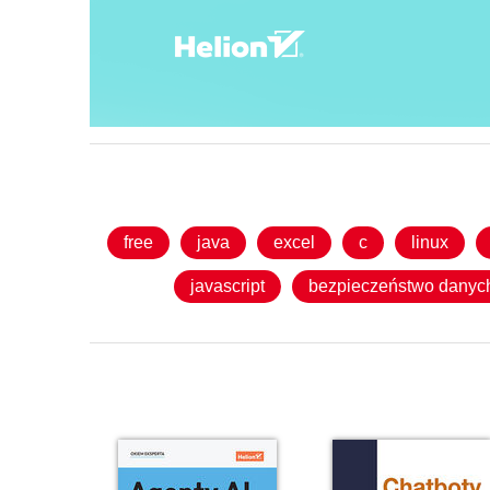
free
java
excel
c
linux
javascript
bezpieczeństwo danyc