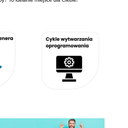
py? To idealnie miejsce dla Ciebie!