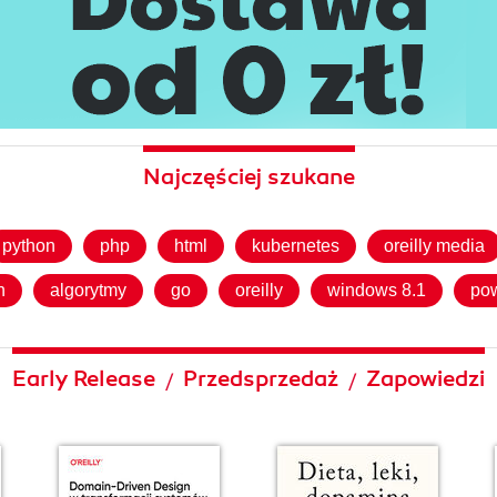
Najczęściej szukane
python
php
html
kubernetes
oreilly media
h
algorytmy
go
oreilly
windows 8.1
pow
Early Release
Przedsprzedaż
Zapowiedzi
/
/