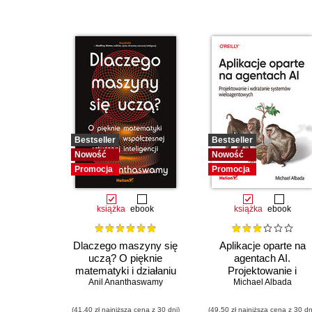
Bestseller
Bestseller
Nowość
Nowość
Promocja
Promocja
książka
ebook
książka
ebook
Dlaczego maszyny się
Aplikacje oparte na
uczą? O pięknie
agentach AI.
matematyki i działaniu
Projektowanie i
współczesnej sztucznej
Anil Ananthaswamy
wdrażanie systemów
Michael Albada
inteligencji
wieloagentowych
(41,40 zł najniższa cena z 30 dni)
(49,50 zł najniższa cena z 30 dn