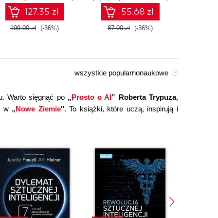
technologiami OpenAI
127.35 zł
55.68 zł
dla zwiększenia
produktywności i
199.00 zł
(-36%)
87.00 zł
(-36%)
149.0
kreatywności. Wydanie II
wszystkie popularnonaukowe
u. Warto sięgnąć po
„
Prosto o AI
” Roberta Trypuza
,
ce w
„
Nowe Ziemie
".
To książki, które uczą, inspirują i