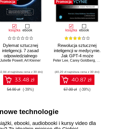
Promocja
Promocja
Promocja
książka
ebook
książka
ebook
ksią
Dylemat sztucznej
Rewolucja sztucznej
Jak Unix 
inteligencji. 7 zasad
inteligencji w medycynie.
Brian 
odpowiedzialnego
Jak GPT-4 może
Juliette Powell
tworzenia technologii
,
Art Kleiner
Peter Lee
zmienić przyszłość
,
Carey Goldberg
,
Isaac Kohane
32,94 zł najniższa cena z 30 dni)
(40,20 zł najniższa cena z 30 dni)
(29,40 zł naj
33.48 zł
40.87 zł
54.90 zł
(-39%)
67.00 zł
(-39%)
49.00
i nowe technologie
iążki, ebooki, audiobooki i kursy video dla