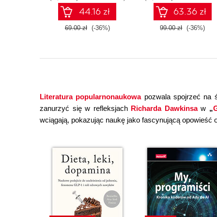
44.16 zł
63.36 zł
69.00 zł
(-36%)
99.00 zł
(-36%)
Literatura popularnonaukowa
pozwala spojrzeć na ś
zanurzyć się w refleksjach
Richarda Dawkinsa
w
„
G
wciągają, pokazując naukę jako fascynującą opowieść o 