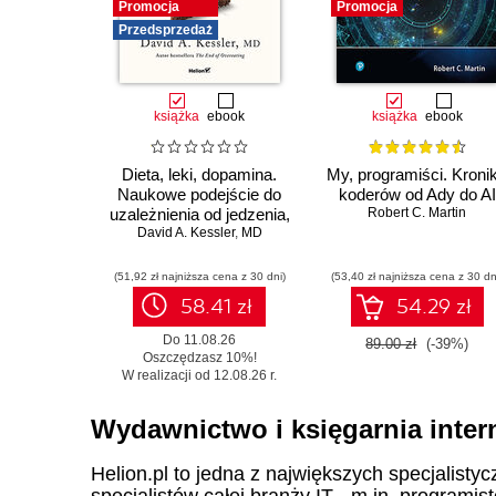
Promocja
Promocja
Przedsprzedaż
książka
ebook
książka
ebook
Dieta, leki, dopamina.
My, programiści. Kroni
Naukowe podejście do
koderów od Ady do AI
uzależnienia od jedzenia,
Robert C. Martin
fenomenu GLP-1 i roli
David A. Kessler
,
MD
zdrowych nawyków
(51,92 zł najniższa cena z 30 dni)
(53,40 zł najniższa cena z 30 dn
58.41 zł
54.29 zł
Do 11.08.26
89.00 zł
(-39%)
Oszczędzasz 10%!
W realizacji od 12.08.26 r.
Wydawnictwo i księgarnia inter
Helion.pl to jedna z największych specjalistyc