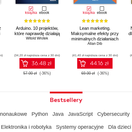
książka
ebook
książka
ebook
z
Arduino. 10 projektów,
Lean marketing.
i
które naprawdę działają
Maksymalne efekty przy
d
Witold Wrotek
minimalnych działaniach
Allan Dib
ni)
(34,20 zł najniższa cena z 30 dni)
(41,40 zł najniższa cena z 30 dni)
(
ów
36.48 zł
44.16 zł
57.00 zł
(-36%)
69.00 zł
(-36%)
Bestsellery
rnonaukowe
Python
Java
JavaScript
Cybersecurity
Elektronika i robotyka
Systemy operacyjne
Dla dzieci