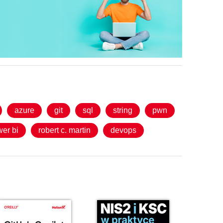
azure
git
sql
string
pwn
er bi
robert c. martin
devops