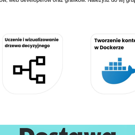
stów, web developerów oraz grafików. Należysz do tej gru