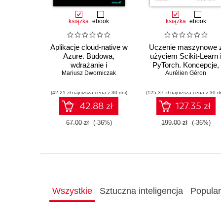
książka
ebook
książka
ebook
Aplikacje cloud-native w
Uczenie maszynowe 
Azure. Budowa,
użyciem Scikit-Learn 
wdrażanie i
PyTorch. Koncepcje,
Mariusz Dworniczak
bezpieczeństwo
narzędzia i techniki
Aurélien Géron
umożliwiające
konstruowanie
(42,21 zł najniższa cena z 30 dni)
(125,37 zł najniższa cena z 30 d
inteligentnych system
42.88 zł
127.35 zł
67.00 zł
(-36%)
199.00 zł
(-36%)
Wszystkie
Sztuczna inteligencja
Popula