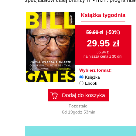
specjalistów całej branży IT - m.in. programi
Książka tygodnia
59.90 zł
(-50%)
29.95 zł
35.94 zł
najniższa cena z 30 dni
Wybierz format:
Książka
Ebook
Dodaj do koszyka
Pozostało:
6d 19godz 53min