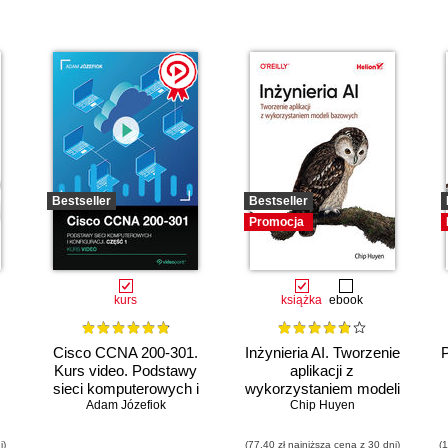
Bestseller
Bestseller
Promocja
kurs
książka
ebook
Cisco CCNA 200-301.
Inżynieria AI. Tworzenie
Kurs video. Podstawy
aplikacji z
sieci komputerowych i
wykorzystaniem modeli
Adam Józefiok
konfiguracji
bazowych
Chip Huyen
i)
(77,40 zł najniższa cena z 30 dni)
(