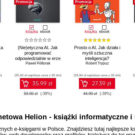
Promocja
Promocja
książka
ebook
książka
ebook
ka
(Nie)etyczna AI. Jak
Prosto o AI. Jak działa i
programować
myśli sztuczna
odpowiedzialnie w erze
inteligencja?
sztucznej inteligencji
Paweł Półtorak
Robert Trypuz
i)
(35,40 zł najniższa cena z 30 dni)
(26,94 zł najniższa cena z 30 dni)
(
35.99 zł
27.39 zł
59.00 zł
(-39%)
44.90 zł
(-39%)
netowa Helion - książki informatyczne 
znych e-księgarni w Polsce. Znajdziesz tutaj najlepsze ks