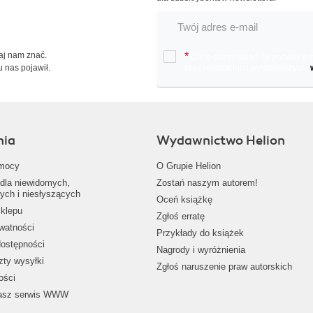
Daj nam znać.
*
Chcę otrzymywać na podany e-ma
u nas pojawił.
oraz nowościach wydawniczych.
nia
Wydawnictwo Helion
mocy
O Grupie Helion
dla niewidomych,
Zostań naszym autorem!
ych i niesłyszących
Oceń książkę
klepu
Zgłoś erratę
ywatności
Przykłady do książek
dostępności
Nagrody i wyróżnienia
zty wysyłki
Zgłoś naruszenie praw autorskich
ości
nasz serwis WWW