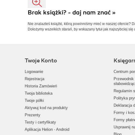
Brak książki? - daj nam znać »
Nie znalazłeś książki, którą powinniśmy mieć w naszej ofercie? 
Dołożymy wszelkich starań, by wskazany tytuł jak najszybciej się 
Twoje Konto
Księgar
Logowanie
Centrum po
Rejestracja
Przewodnik 
słabowidząc
Historia Zamówień
Regulamin s
Twoja biblioteka
Polityka pr
Twoje półki
Deklaracja 
Aktywuj kod na produkty
Formy i kos
Prezenty
Formy płatn
Testy i certyfikaty
Usprawnij 
Aplikacja Helion - Android
Blog