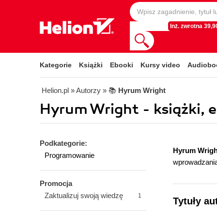
Inż. zwrotna 39,90
Kategorie
Książki
Ebooki
Kursy video
Audiobo
Helion.pl
» Autorzy
» 📚
Hyrum Wright
Hyrum Wright - książki, 
Podkategorie:
Hyrum Wrigh
Programowanie
wprowadzania
Promocja
Zaktualizuj swoją wiedzę
1
Tytuły au