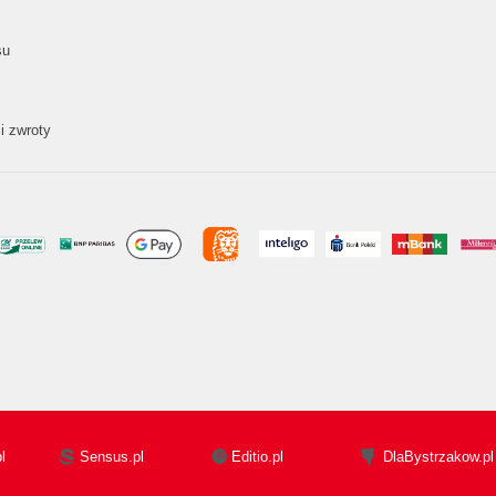
su
i zwroty
l
Sensus.pl
Editio.pl
DlaBystrzakow.pl