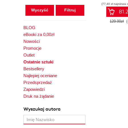
(77,40 zł najniższa 
oprogramo
Wyczyść
81.2
129.00zł
(
BLOG
eBooki za 0,00zł
Nowości
Promocje
Outlet
Ostatnie sztuki
Bestsellery
Najlepiej oceniane
Przedsprzedaż
Zapowiedzi
Druk na żądanie
Wyszukaj autora