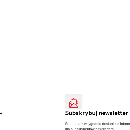
»
Subskrybuj newsletter 
Średnio raz w tygodniu dostaniesz infor
dla subskrybentów newslettera.