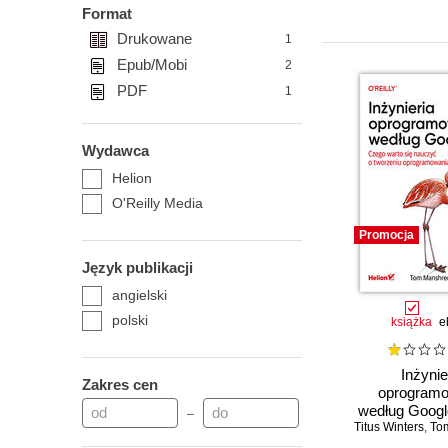
Format
Drukowane
1
Epub/Mobi
2
PDF
1
Wydawca
Helion
O'Reilly Media
Promocja
Język publikacji
angielski
polski
książka
e
Inżynie
Zakres cen
oprogramo
według Googl
–
Titus Winters
warto się n
,
Tom
tworze