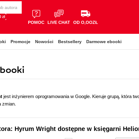
 zł
POMOC
LIVE CHAT
OD O,OOZŁ
oki
Promocje
Nowości
Bestsellery
Darmowe ebooki
ebooki
t
jest inżynierem oprogramowania w Google. Kieruje grupą, która t
 zmian.
tora: Hyrum Wright dostępne w księgarni Helio