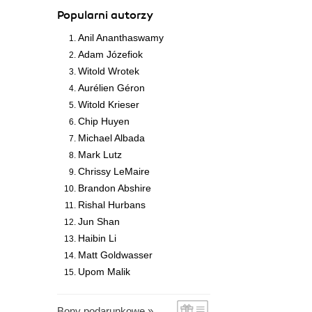
Popularni autorzy
Anil Ananthaswamy
Adam Józefiok
Witold Wrotek
Aurélien Géron
Witold Krieser
Chip Huyen
Michael Albada
Mark Lutz
Chrissy LeMaire
Brandon Abshire
Rishal Hurbans
Jun Shan
Haibin Li
Matt Goldwasser
Upom Malik
Bony podarunkowe »