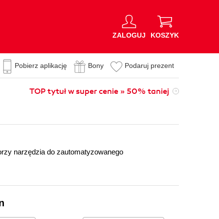
ZALOGUJ
KOSZYK
Pobierz aplikację
Bony
Podaruj prezent
TOP tytuł w super cenie » 50% taniej
worzy narzędzia do zautomatyzowanego
n