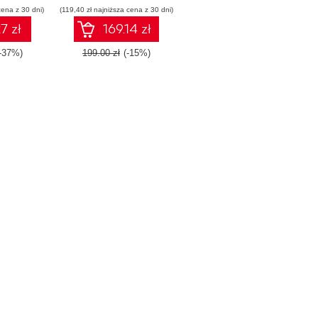
cena z 30 dni)
wania
(119,40 zł najniższa cena z 30 dni)
7 zł
169.14 zł
-37%)
199.00 zł
(-15%)