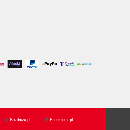
Bezdroza.pl
Ebookpoint.pl