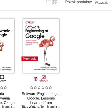
Pokaż produkty:
Wszystkie
Promocja
book
ebook
ria
Software Engineering at
wania
Google. Lessons
e. Czego
Learned from
auczyć o
 Manshreck
,
Hyrum Wright
Titus Winters
Programming Over
,
Tom Manshreck
,
Hyrum Wright
niu
Time