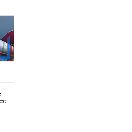
z
est