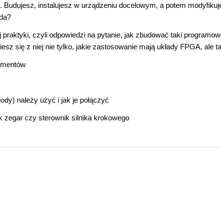
h. Budujesz, instalujesz w urządzeniu docelowym, a potem modyfikuj
wda?
 praktyki, czyli odpowiedzi na pytanie, jak zbudować taki programow
iesz się z niej nie tylko, jakie zastosowanie mają układy FPGA, ale t
rymentów
ody) należy użyć i jak je połączyć
k zegar czy sterownik silnika krokowego