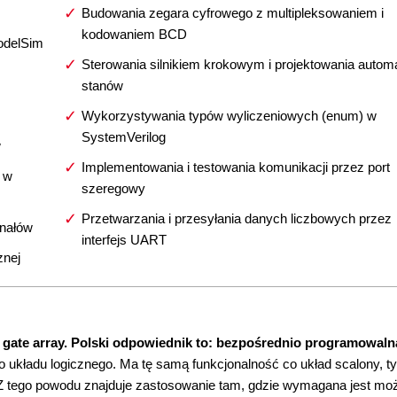
Budowania zegara cyfrowego z multipleksowaniem i
kodowaniem BCD
odelSim
Sterowania silnikiem krokowym i projektowania autom
stanów
Wykorzystywania typów wyliczeniowych (enum) w
SystemVerilog
w
Implementowania i testowania komunikacji przez port
N w
szeregowy
Przetwarzania i przesyłania danych liczbowych przez
gnałów
interfejs UART
znej
gate array. Polski odpowiednik to: bezpośrednio programowaln
kładu logicznego. Ma tę samą funkcjonalność co układ scalony, ty
 tego powodu znajduje zastosowanie tam, gdzie wymagana jest mo