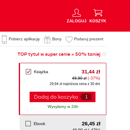
ZALOGUJ
KOSZYK
Pobierz aplikację
Bony
Podaruj prezent
TOP tytuł w super cenie » 50% taniej
31,44 zł
Książka
49,90 zł
(-37%)
29,94 zł najniższa cena z 30 dni
Dodaj do koszyka
Wysyłamy w 24h
26,45 zł
Ebook