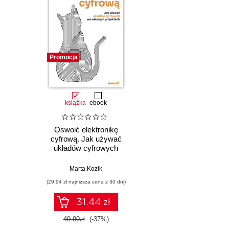
Promocja
książka
ebook
Oswoić elektronikę
cyfrową. Jak używać
układów cyfrowych
we własnych
projektach
Marta Kozik
(29,94 zł najniższa cena z 30 dni)
31.44 zł
49.90zł
(-37%)