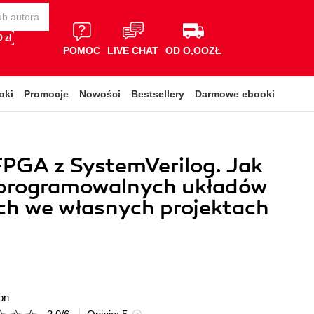
 zł
POMOC
LIVE CHAT
OD O,OOZŁ
oki
Promocje
Nowości
Bestsellery
Darmowe ebooki
PGA z SystemVerilog. Jak
programowalnych układów
ch we własnych projektach
on