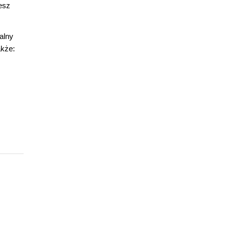
esz
alny
akże: