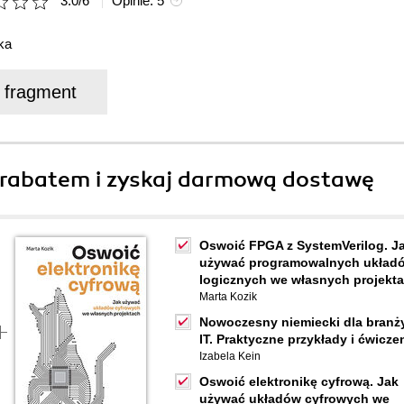
3.0
/
6
Opinie:
5
ka
j fragment
rabatem i zyskaj darmową dostawę
Oswoić FPGA z SystemVerilog. J
używać programowalnych układ
logicznych we własnych projekt
Marta Kozik
Nowoczesny niemiecki dla branż
IT. Praktyczne przykłady i ćwicze
Izabela Kein
Oswoić elektronikę cyfrową. Jak
używać układów cyfrowych we