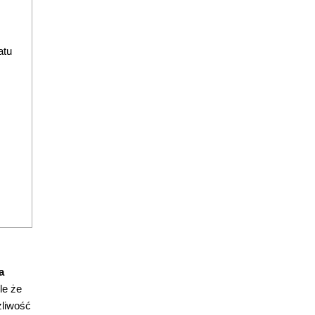
atu
a
le że
żliwość