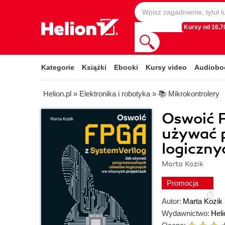
Kursy od 16,70
Kategorie
Książki
Ebooki
Kursy video
Audiobo
Helion.pl
»
Elektronika i robotyka
»
📚 Mikrokontrolery
Oswoić F
używać 
logiczny
Marta Kozik
Promocja
Autor:
Marta Kozik
Wydawnictwo:
Heli