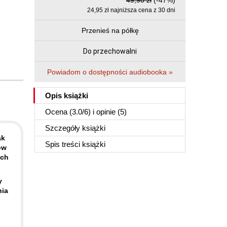
49,90 zł
(-47%)
24,95 zł najniższa cena z 30 dni
Przenieś na półkę
Do przechowalni
Powiadom o dostępności audiobooka »
Opis
książki
Ocena (
3.0
/
6
) i opinie (5)
Szczegóły
książki
ak
Spis treści
książki
ów
ach
y
nia