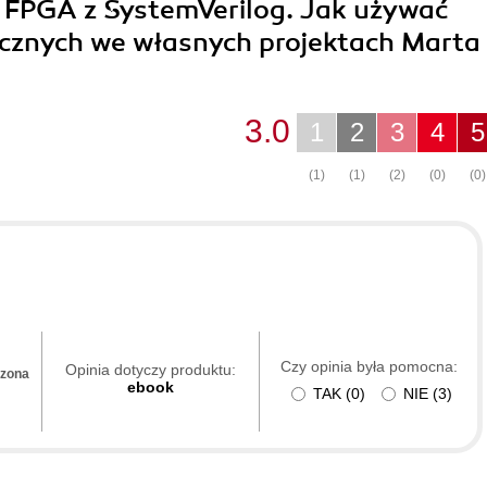
ć FPGA z SystemVerilog. Jak używać
cznych we własnych projektach Marta
3.0
1
2
3
4
5
(1)
(1)
(2)
(0)
(0)
Czy opinia była pomocna:
Opinia dotyczy produktu:
dzona
ebook
TAK
(
0
)
NIE
(
3
)