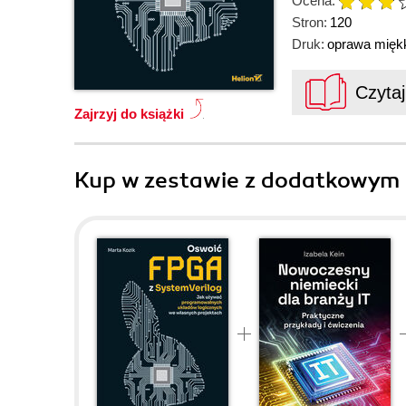
Ocena:
Stron:
120
Druk:
oprawa mięk
Czyta
Zajrzyj do książki
Kup w zestawie z dodatkowym 