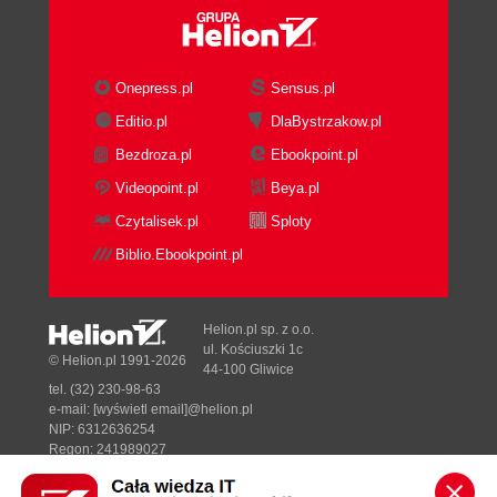
Onepress.pl
Sensus.pl
Editio.pl
DlaBystrzakow.pl
Bezdroza.pl
Ebookpoint.pl
Videopoint.pl
Beya.pl
Czytalisek.pl
Sploty
Biblio.Ebookpoint.pl
Helion.pl sp. z o.o.
ul. Kościuszki 1c
© Helion.pl 1991-2026
44-100 Gliwice
tel. (32) 230-98-63
e-mail:
[wyświetl email]@helion.pl
NIP: 6312636254
Regon: 241989027