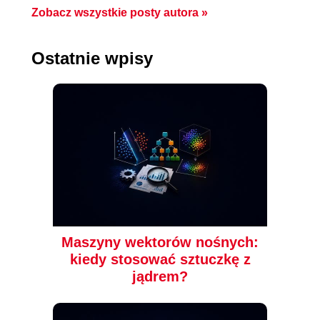
Zobacz wszystkie posty autora »
Ostatnie wpisy
Maszyny wektorów nośnych:
kiedy stosować sztuczkę z
jądrem?