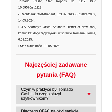
Tornado Cash”, Staff Reports No. 1112, DOI:
10.59576/sr.1112.
• Rechtbank Oost-Brabant, ECLI:NL:RBOBR:2024:2069,
14.05.2024.
• U.S. Attorney’s Office, Southern District of New York,
komunikat dotyczący wyroku w sprawie Romana Storma,
6.08.2025.
• Stan aktualności: 18.05.2026.
Najczęściej zadawane
pytania (FAQ)
Czym w praktyce był Tornado
Cash i do czego służył
użytkownikom?
Był to ,,mixer" na Ethereum, który
Dlaczego OFAC nałożył sankcje