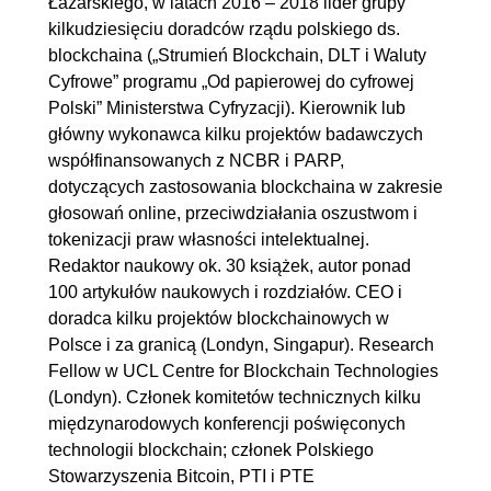
Łazarskiego, w latach 2016 – 2018 lider grupy
kilkudziesięciu doradców rządu polskiego ds.
blockchaina („Strumień Blockchain, DLT i Waluty
Cyfrowe” programu „Od papierowej do cyfrowej
Polski” Ministerstwa Cyfryzacji). Kierownik lub
główny wykonawca kilku projektów badawczych
współfinansowanych z NCBR i PARP,
dotyczących zastosowania blockchaina w zakresie
głosowań online, przeciwdziałania oszustwom i
tokenizacji praw własności intelektualnej.
Redaktor naukowy ok. 30 książek, autor ponad
100 artykułów naukowych i rozdziałów. CEO i
doradca kilku projektów blockchainowych w
Polsce i za granicą (Londyn, Singapur). Research
Fellow w UCL Centre for Blockchain Technologies
(Londyn). Członek komitetów technicznych kilku
międzynarodowych konferencji poświęconych
technologii blockchain; członek Polskiego
Stowarzyszenia Bitcoin, PTI i PTE