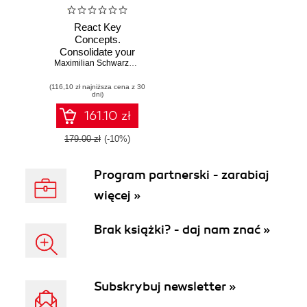
React Key
Concepts.
Consolidate your
knowledge of
Maximilian Schwarzmüller
React's core
(116,10 zł najniższa cena z 30
features
dni)
161.10 zł
179.00 zł
(-10%)
Program partnerski - zarabiaj
więcej »
Brak książki? - daj nam znać »
Subskrybuj newsletter »