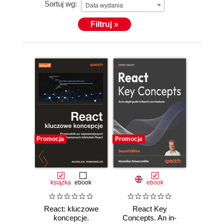
Sortuj wg:
Data wydania
Filtruj »
Promocja
Promocja
książka
ebook
ebook
React: kluczowe
React Key
koncepcje.
Concepts. An in-