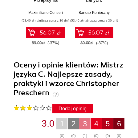
Przepisy na
danych.
Proj
poprawienie
Sprawdzone
aplika
struktury i jakości
rozwiązania i dobre
na
Maximiliano Contieri
Bartosz Konieczny
Mayo Os
Twojego kodu
praktyki
mo
(53,40 zł najniższa cena z 30 dni)
(53,40 zł najniższa cena z 30 dni)
(47,40 zł naj
języ
p
56.07 zł
56.07 zł
89.00zł
(-37%)
89.00zł
(-37%)
79.0
Oceny i opinie klientów: Mistrz
języka C. Najlepsze zasady,
praktyki i wzorce Christopher
Preschern
Dodaj opinię
3.0
1
2
3
4
5
6
(0)
(0)
(1)
(0)
(0)
(0)