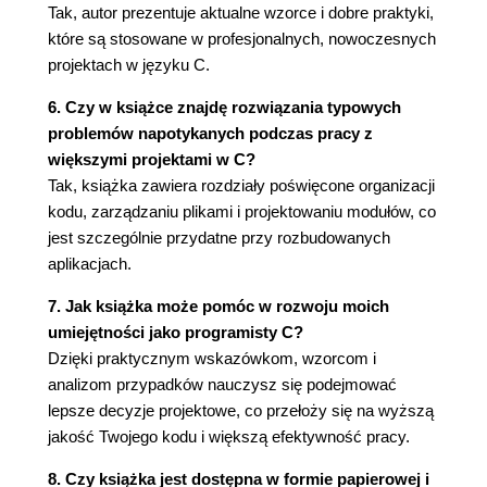
Specjalne zwracane wartości
Tak, autor prezentuje aktualne wzorce i dobre praktyki,
Kontekst
które są stosowane w profesjonalnych, nowoczesnych
Problem
projektach w języku C.
Rozwiązanie
6. Czy w książce znajdę rozwiązania typowych
Skutki
problemów napotykanych podczas pracy z
Znane zastosowania
większymi projektami w C?
Zastosowanie w przykładzie roboczym
Tak, książka zawiera rozdziały poświęcone organizacji
Rejestrowanie błędów
kodu, zarządzaniu plikami i projektowaniu modułów, co
Kontekst
jest szczególnie przydatne przy rozbudowanych
Problem
aplikacjach.
Rozwiązanie
Makra wielowierszowe
7. Jak książka może pomóc w rozwoju moich
Skutki
umiejętności jako programisty C?
Znane zastosowania
Dzięki praktycznym wskazówkom, wzorcom i
Zastosowanie w przykładzie roboczym
analizom przypadków nauczysz się podejmować
Podsumowanie
lepsze decyzje projektowe, co przełoży się na wyższą
Dalsza lektura
jakość Twojego kodu i większą efektywność pracy.
Co dalej?
8. Czy książka jest dostępna w formie papierowej i
3. Zarządzanie pamięcią