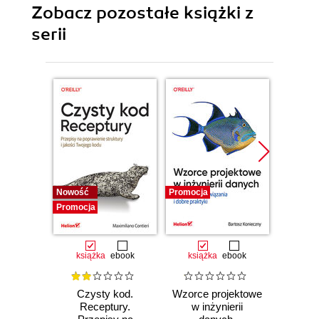
Zobacz pozostałe książki z
serii
Nowość
Promocja
Bestselle
Promocja
Promocj
książka
ebook
książka
ebook
ksią
Czysty kod.
Wzorce projektowe
Lan
Receptury.
w inżynierii
Lan