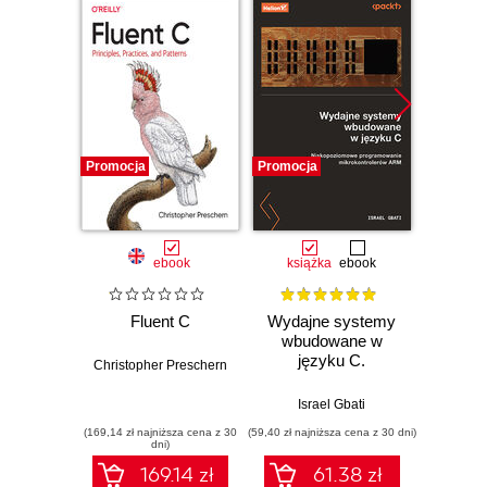
Promocja
Promocja
Promocj
ebook
książka
ebook
ksią
Fluent C
Wydajne systemy
Jęz
wbudowane w
małyc
języku C.
Kró
Christopher Preschern
Niskopoziomowe
w
programowanie
możl
Israel Gbati
M
mikrokontrolerów
(169,14 zł najniższa cena z 30
(59,40 zł najniższa cena z 30 dni)
(40,20 zł naj
ARM
dni)
169.14 zł
61.38 zł