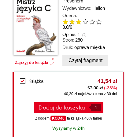
Preschern
Wydawnictwo:
Helion
Ocena:
3.0
/
6
Opinie:
1
Stron:
280
Druk:
oprawa miękka
Czytaj fragment
Zajrzyj do książki
41,54 zł
Książka
67,00 zł
(-38%)
40,20 zł najniższa cena z 30 dni
Dodaj do koszyka
Z kodem
KOD40
ta książka 40% taniej
Wysyłamy w 24h