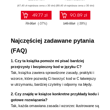
ćwiczenia
Rozwiązanie
(47,40 zł najniższa cena z 30 dni)
(89,40 zł najniższa cena z 30 dni)
(35,94 zł naj
Skutki
49.77 zł
90.89 zł
Znane zastosowania
Zastosowanie w przykładzie roboczym
79.00zł
(-37%)
149.00zł
(-39%)
59.9
Zapisywanie informacji o porządkowaniu
Kontekst
Najczęściej zadawane pytania
Problem
Rozwiązanie
(FAQ)
Skutki
Znane zastosowania
1. Czy ta książka pomoże mi pisać bardziej
Zastosowanie w przykładzie roboczym
przejrzysty i bezpieczny kod w języku C?
Obiektowa obsługa błędów
Tak, książka zawiera sprawdzone zasady, praktyki i
Kontekst
wzorce, które pozwolą Ci tworzyć kod w C łatwiejszy
Problem
w utrzymaniu, bardziej czytelny i odporny na błędy.
Rozwiązanie
Skutki
2. Czy znajdę w książce konkretne przykłady kodu i
Znane zastosowania
gotowe rozwiązania?
Zastosowanie w przykładzie roboczym
Tak, każda omawiana zasada i wzorzec ilustrowane są