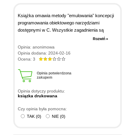
Książka omawia metody "emulowania" koncepcji
programowania obiektowego narzędziami
dostępnymi w C. Wszystkie zagadnienia są
opisane jasno, z wyjaśnieniem co, jak i dlaczego,
Rozwiń »
więc czyta się to dobrze. Ale poziom techniczny
Opinia: anonimowa
zagadnień, moim zdaniem zbyt niski. Zamiast
Opinia dodana: 2024-02-16
kopiowania rozwiązań obiektowych spodziewałem
Ocena: 3
się dogłębnej analizy zaawansowanych zagadnień
języka C. Tego w tej książce nie ma. Więc
Opinia potwierdzona
zakupem
podsumowując... Książka dla kogoś, kto zna C++
i chce się nauczyć C.
Opinia dotyczy produktu:
ksiązka drukowana
Czy opinia była pomocna:
TAK
(
0
)
NIE
(
0
)