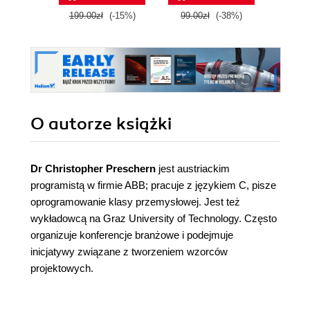
199.00zł
(-15%)
99.00zł
(-38%)
67.0
O autorze
książki
Dr Christopher Preschern
jest austriackim
programistą w firmie ABB; pracuje z językiem C, pisze
oprogramowanie klasy przemysłowej. Jest też
wykładowcą na Graz University of Technology. Często
organizuje konferencje branżowe i podejmuje
inicjatywy związane z tworzeniem wzorców
projektowych.