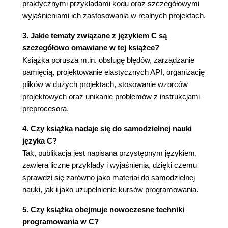
Podsumowanie
praktycznymi przykładami kodu oraz szczegółowymi
Dalsza lektura
wyjaśnieniami ich zastosowania w realnych projektach.
Co dalej?
3. Jakie tematy związane z językiem C są
2. Zwracanie informacji o błędach
szczegółowo omawiane w tej książce?
Przykład roboczy
Książka porusza m.in. obsługę błędów, zarządzanie
Zwracanie kodów stanu
pamięcią, projektowanie elastycznych API, organizację
Kontekst
plików w dużych projektach, stosowanie wzorców
Problem
projektowych oraz unikanie problemów z instrukcjami
Rozwiązanie
preprocesora.
Skutki
Znane zastosowania
4. Czy książka nadaje się do samodzielnej nauki
Zastosowanie w przykładzie roboczym
języka C?
Zwracanie adekwatnych informacji o błędach
Tak, publikacja jest napisana przystępnym językiem,
Kontekst
zawiera liczne przykłady i wyjaśnienia, dzięki czemu
Problem
sprawdzi się zarówno jako materiał do samodzielnej
Rozwiązanie
nauki, jak i jako uzupełnienie kursów programowania.
Skutki
Znane zastosowania
5. Czy książka obejmuje nowoczesne techniki
Zastosowanie w przykładzie roboczym
programowania w C?