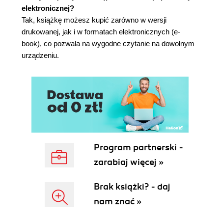
elektronicznej?
Przechowywanie danych i problemy z
Tak, książkę możesz kupić zarówno w wersji
pamięcią dynamiczną
drukowanej, jak i w formatach elektronicznych (e-
Przykład roboczy
book), co pozwala na wygodne czytanie na dowolnym
Zacznij od stosu
urządzeniu.
Kontekst
Problem
Rozwiązanie
Skutki
Znane zastosowania
Zastosowanie w przykładzie roboczym
Pamięć wieczna
Kontekst
Program partnerski -
Problem
zarabiaj więcej »
Rozwiązanie
Skutki
Brak książki? - daj
Znane zastosowania
Zastosowanie w przykładzie roboczym
nam znać »
Leniwe porządkowanie