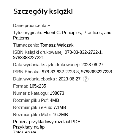
Szczegóły
książki
Dane producenta
»
Tytuł oryginału:
Fluent C: Principles, Practices, and
Patterns
Tłumaczenie:
Tomasz Walczak
ISBN Książki drukowanej:
978-83-832-2722-1,
9788383227221
Data wydania książki drukowanej :
2023-06-27
ISBN Ebooka:
978-83-832-2723-8, 9788383227238
Data wydania ebooka :
2023-06-27
Format:
165x235
Numer z katalogu:
198073
Rozmiar pliku Pdf:
4MB
Rozmiar pliku ePub:
7.1MB
Rozmiar pliku Mobi:
16.2MB
Pobierz przykładowy rozdział PDF
Przykłady na ftp
Zgłoś erratę