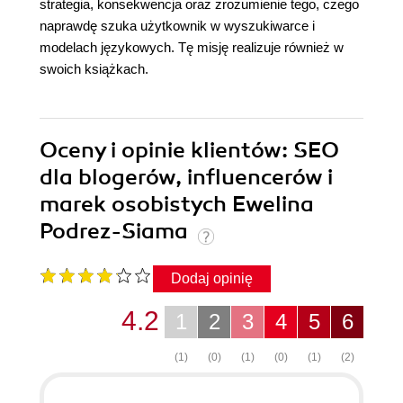
strategia, konsekwencja oraz zrozumienie tego, czego
naprawdę szuka użytkownik w wyszukiwarce i
modelach językowych. Tę misję realizuje również w
swoich książkach.
Oceny i opinie klientów: SEO
dla blogerów, influencerów i
marek osobistych Ewelina
Podrez-Siama
Dodaj opinię
4.2
1
2
3
4
5
6
(1)
(0)
(1)
(0)
(1)
(2)