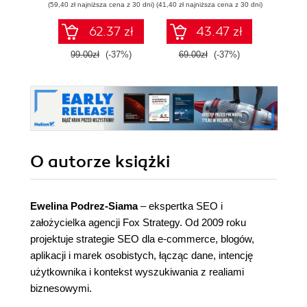
(59,40 zł najniższa cena z 30 dni)
(41,40 zł najniższa cena z 30 dni)
(47,40 zł naj
62.37 zł
43.47 zł
99.00zł
(-37%)
69.00zł
(-37%)
79.0
O autorze
książki
Ewelina Podrez-Siama
– ekspertka SEO i
założycielka agencji Fox Strategy. Od 2009 roku
projektuje strategie SEO dla e-commerce, blogów,
aplikacji i marek osobistych, łącząc dane, intencję
użytkownika i kontekst wyszukiwania z realiami
biznesowymi.