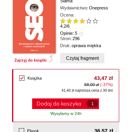
Siama
Wydawnictwo:
Onepress
Ocena:
4.2
/
6
Opinie:
5
Stron:
296
Druk:
oprawa miękka
Czytaj fragment
Zajrzyj do książki
43,47 zł
Książka
69,00 zł
(-37%)
41,40 zł najniższa cena z 30 dni
Dodaj do koszyka
Wysyłamy w 24h
36,57 zł
Ebook