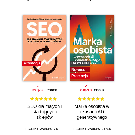
Promocja
Bestseller
Promocj
Nowość
Promocja
książka
ebook
książka
ebook
ksią
SEO dla małych i
Marka osobista w
Genera
startujących
czasach AI i
SEO. S
sklepów
generatywnego
Fi
internetowych
wyszukiwania
zwięks
wydajn
Ewelina Podrez-Siama
,
Katarzyna Baranowska
Ewelina Podrez-Siama
Eric Eng