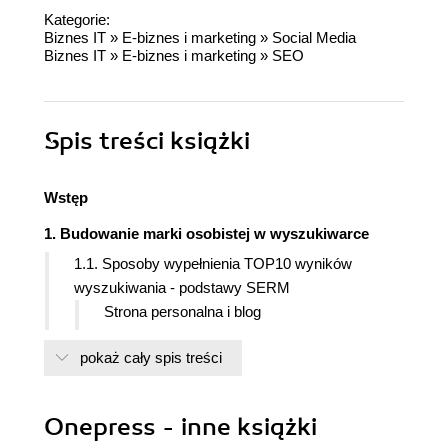
Kategorie:
Biznes IT
»
E-biznes i marketing
»
Social Media
Biznes IT
»
E-biznes i marketing
»
SEO
Spis treści
książki
Wstęp
1. Budowanie marki osobistej w wyszukiwarce
1.1. Sposoby wypełnienia TOP10 wyników
wyszukiwania - podstawy SERM
Strona personalna i blog
Google My Business (Moja Firma)
pokaż cały spis treści
Profile w mediach społecznościowych
Pozostałe możliwości wypełnienia wyników
wyszukiwania
Onepress - inne książki
1.2. Monitoring wyników i wzmianek o marce