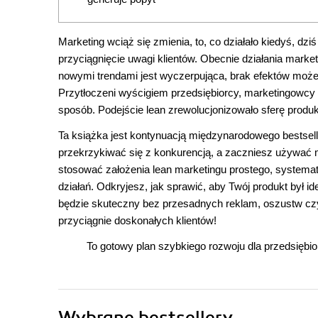
Marketing wciąż się zmienia, to, co działało kiedyś, d
przyciągnięcie uwagi klientów. Obecnie działania marke
nowymi trendami jest wyczerpująca, brak efektów moż
Przytłoczeni wyścigiem przedsiębiorcy, marketingowcy i 
sposób. Podejście lean zrewolucjonizowało sferę produkc
Ta książka jest kontynuacją międzynarodowego bestselle
przekrzykiwać się z konkurencją, a zaczniesz używać 
stosować założenia lean marketingu prostego, systema
działań. Odkryjesz, jak sprawić, aby Twój produkt był i
będzie skuteczny bez przesadnych reklam, oszustw czy 
przyciągnie doskonałych klientów!
To gotowy plan szybkiego rozwoju dla przedsiębiorc
Wybrane bestsellery