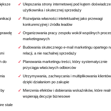
iększe
Ulepszania strony internetowej pod kątem doświadcze
użytkownika i skutecznej sprzedaży
nikacji
Rozwijania własności intelektualnej jako przewagi
konkurencyjnej i źródła leadów
naprawdę
Organizowania pracy zespołu wokół wspólnych proce
marketingowych
Budowania skutecznego e-mail marketingu opartego n
ami
relacji, a nie nachalnej sprzedaży
h do
Planowania marketingu treści, który systematycznie
przyciąga właściwych odbiorców
nia
Utrzymywania, zachwycania i multiplikowania klientów
dzięki działaniom po zakupie
 by
Mierzenia efektów i dobierania wskaźników, które realn
wspierają decyzje biznesowe
re stale