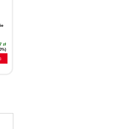
ie
7 zł
40%)
a