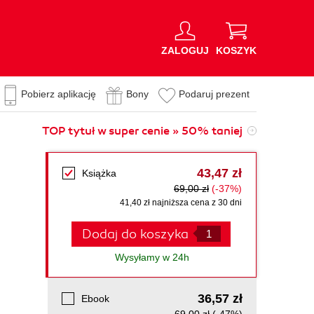
ZALOGUJ
KOSZYK
Pobierz aplikację
Bony
Podaruj prezent
TOP tytuł w super cenie » 50% taniej
43,47 zł
Książka
69,00 zł
(-37%)
41,40 zł najniższa cena z 30 dni
Dodaj do koszyka
Wysyłamy w 24h
36,57 zł
Ebook