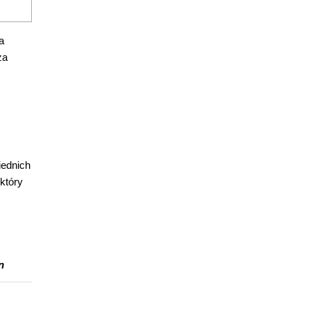
a
za
iednich
 który
n