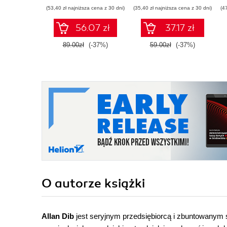
dla biznesu, e-
przedsiębiorstw.
(53,40 zł najniższa cena z 30 dni)
(35,40 zł najniższa cena z 30 dni)
(4
commerce,
Wydanie IV
marketerów. Wydanie
poszerzone
56.07 zł
37.17 zł
II zaktualizowane i
rozszerzone
89.00zł
(-37%)
59.00zł
(-37%)
O autorze
książki
Allan Dib
jest seryjnym przedsiębiorcą i zbuntowanym sp