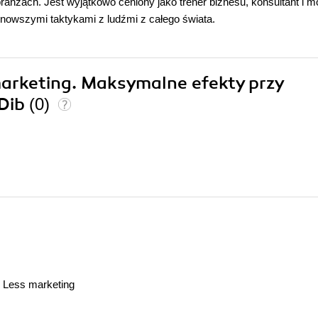
branżach. Jest wyjątkowo ceniony jako trener biznesu, konsultant i 
ajnowszymi taktykami z ludźmi z całego świata.
marketing. Maksymalne efekty przy
 Dib
(0)
. Less marketing