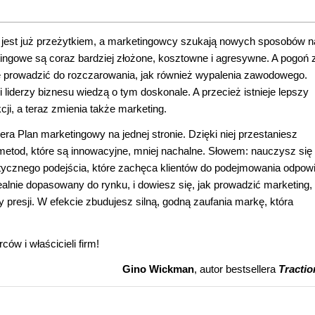
ziś jest już przeżytkiem, a marketingowcy szukają nowych sposobów n
tingowe są coraz bardziej złożone, kosztowne i agresywne. A pogoń 
e prowadzić do rozczarowania, jak również wypalenia zawodowego.
liderzy biznesu wiedzą o tym doskonale. A przecież istnieje lepszy
ji, a teraz zmienia także marketing.
ra Plan marketingowy na jednej stronie. Dzięki niej przestaniesz
metod, które są innowacyjne, mniej nachalne. Słowem: nauczysz się
tycznego podejścia, które zachęca klientów do podejmowania odpow
dealnie dopasowany do rynku, i dowiesz się, jak prowadzić marketing,
presji. W efekcie zbudujesz silną, godną zaufania markę, która
ów i właścicieli firm!
Gino Wickman
, autor bestsellera
Tractio