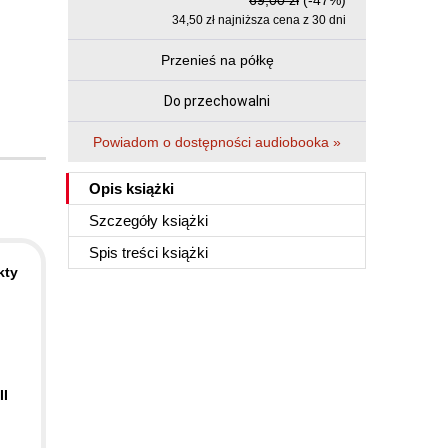
69,00 zł
(-47%)
34,50 zł najniższa cena z 30 dni
Przenieś na półkę
Do przechowalni
Powiadom o dostępności audiobooka »
Opis
książki
Szczegóły
książki
Spis treści
książki
kty
II