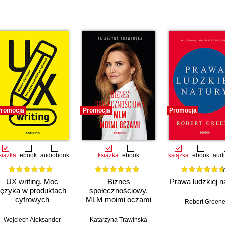
romocja
Promocja
Promocja
siążka
ebook
audiobook
książka
ebook
książka
ebook
aud
UX writing. Moc
Biznes
Prawa ludzkiej n
języka w produktach
społecznościowy.
cyfrowych
MLM moimi oczami
Robert Green
(b2b)
Wojciech Aleksander
Katarzyna Trawińska