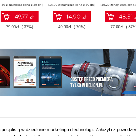
7,40 zł najniższa cena z 30 dni)
(14,90 zł najniższa cena z 30 dni)
(46,20 zł najniższa cena 
49.77 zł
14.90 zł
48.51 z
79.00zł
(-37%)
49.90zł
(-70%)
77.00zł
(-37%
ecjalistą w dziedzinie marketingu i technologii. Założył i z powodz