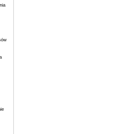
nia
sów
a
ie