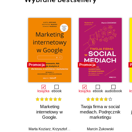
Promocja
Promocja
P
książka
ebook
książka
ebook
audiobook
k
Marketing
Twoja firma w social
internetowy w
mediach. Podręcznik
Google.
marketingu
Pozycjonowanie, Ads
internetowego dla
& Google Analytics 4
małych i średnich
Marta Koziarz
,
Krzysztof Marzec
,
Tomasz Trzósło
Marcin Żukowski