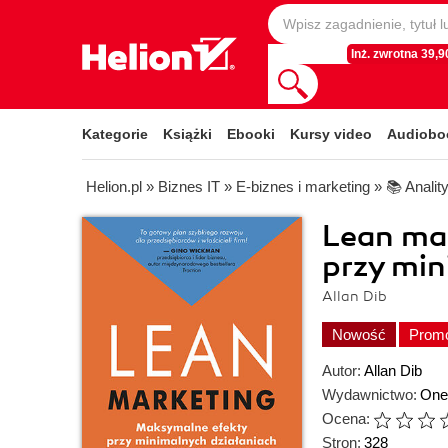
Inż. zwrotna 39,90
Kategorie
Książki
Ebooki
Kursy video
Audiobo
Helion.pl
»
Biznes IT
»
E-biznes i marketing
»
📚 Analit
Lean ma
przy min
Allan Dib
Nowość
Prom
Autor:
Allan Dib
Wydawnictwo:
One
Ocena:
Stron:
328