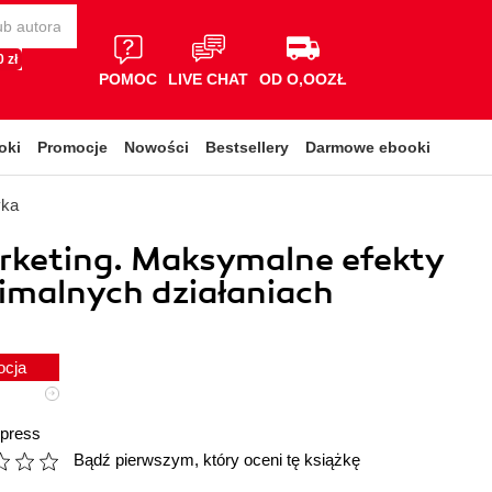
 zł
POMOC
LIVE CHAT
OD O,OOZŁ
oki
Promocje
Nowości
Bestsellery
Darmowe ebooki
yka
rketing. Maksymalne efekty
imalnych działaniach
ocja
press
Bądź pierwszym, który oceni tę książkę