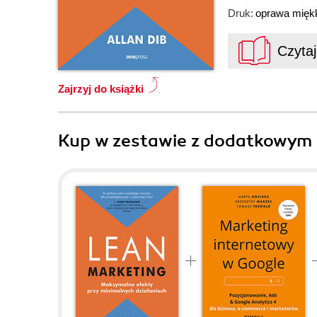
Druk:
oprawa mięk
Czyta
Zajrzyj do książki
Kup w zestawie z dodatkowym 