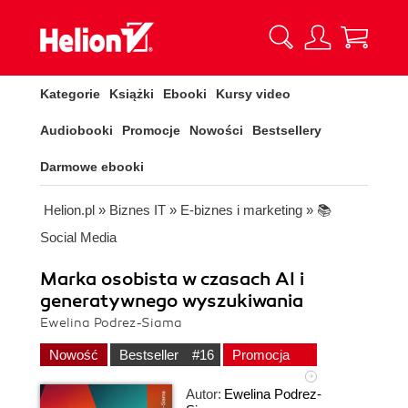
Kategorie
Książki
Ebooki
Kursy video
Audiobooki
Promocje
Nowości
Bestsellery
Darmowe ebooki
Helion.pl
»
Biznes IT
»
E-biznes i marketing
»
📚
Social Media
Marka osobista w czasach AI i
generatywnego wyszukiwania
Ewelina Podrez-Siama
Nowość
Bestseller
#16
Promocja
Autor:
Ewelina Podrez-