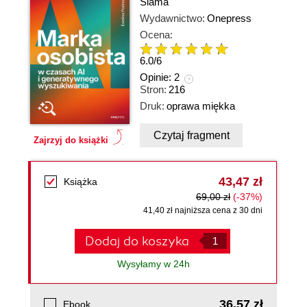
Siama
Wydawnictwo:
Onepress
Ocena:
6.0
/
6
Opinie:
2
Stron:
216
Druk:
oprawa miękka
Czytaj fragment
Zajrzyj do książki
43,47 zł
Książka
69,00 zł
(-37%)
41,40 zł najniższa cena z 30 dni
Dodaj do koszyka
Wysyłamy w 24h
36,57 zł
Ebook