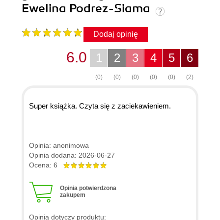
Ewelina Podrez-Siama
Dodaj opinię
6.0
1
2
3
4
5
6
(0)
(0)
(0)
(0)
(0)
(2)
Super książka. Czyta się z zaciekawieniem.
Opinia: anonimowa
Opinia dodana: 2026-06-27
Ocena: 6
Opinia potwierdzona
zakupem
Opinia dotyczy produktu: