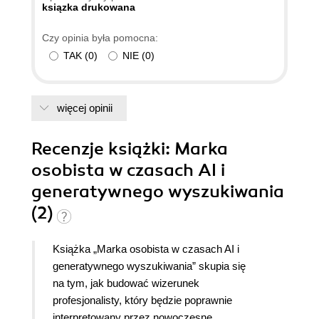
ksiązka drukowana
Czy opinia była pomocna:
TAK
(
0
)
NIE
(
0
)
więcej opinii
Recenzje
książki
: Marka
osobista w czasach AI i
generatywnego wyszukiwania
(2)
Książka „Marka osobista w czasach AI i
generatywnego wyszukiwania” skupia się
na tym, jak budować wizerunek
profesjonalisty, który będzie poprawnie
interpretowany przez nowoczesne