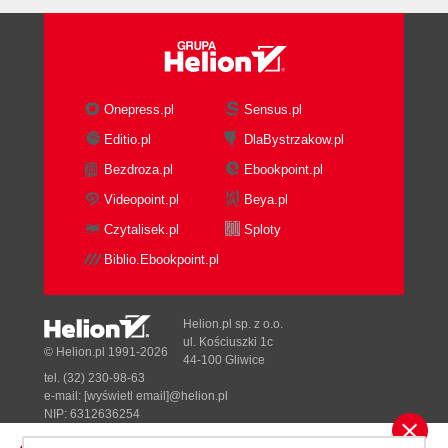
algorytm
Jak w praktyce algorytm ocenia
specjalizację?
YMYL - gdy stawka jest szczególnie
Onepress.pl
Sensus.pl
wysoka
A co, jeśli prowadzisz wiele projektów? O
Editio.pl
DlaBystrzakow.pl
wszechstronności
Bezdroza.pl
Ebookpoint.pl
Praktyczna decyzja o Twojej specjalizacji
Videopoint.pl
Beya.pl
2.7. Twoja reputacja, czyli to, co nie wynika z
Czytalisek.pl
Sploty
Twojej strony
Skąd algorytmy czerpią sygnały reputacji
Biblio.Ebookpoint.pl
Co-occurrence - sygnał, który działa bez
Twojego udziału
Helion.pl sp. z o.o.
Nie potrzebujesz linku. Potrzebujesz
ul. Kościuszki 1c
© Helion.pl 1991-2026
kontekstu
44-100 Gliwice
Triangulacja autorytetu: instytucje, rynek,
tel. (32) 230-98-63
e-mail:
[wyświetl email]@helion.pl
treści
NIP: 6312636254
Praktyczna lekcja: nie czekaj, aż ktoś o
Regon: 241989027