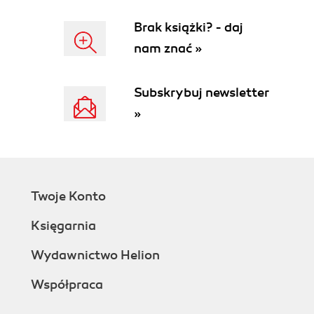
Krok 1: Diagnoza - co Google o mnie
wie?
Brak książki? - daj
Krok 2: Sprawdzenie Wikidata.org
nam znać »
Krok 3: Triangulacja autorytetu
Krok 4: Dane strukturalne - każda strona
Subskrybuj newsletter
mówi inaczej, ale o tej samej osobie
Efekty prac
»
Co możesz wyciągnąć z tej historii dla
siebie?
2.5. Z drugiej perspektywy - Roman
Rozenberger, cz. 1/3
Jak przygotować i wdrożyć dane
Twoje Konto
strukturalne Person?
Księgarnia
2.6. Mów o jednym, żeby móc mówić o
wszystkim. O topical authority
Wydawnictwo Helion
Czym jest topical authority?
Topical depth - głębokość, która buduje
Współpraca
autorytet
Topical cluster - architektura, którą widzi