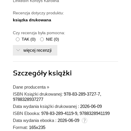
LinkedIn Kordyś Karolina
Recenzja dotyczy produktu:
ksiązka drukowana
Czy recenzja była pomocna:
TAK
(
0
)
NIE
(
0
)
więcej recenzji
Szczegóły
książki
Dane producenta
»
ISBN Książki drukowanej:
978-83-289-3727-7,
9788328937277
Data wydania książki drukowanej :
2026-06-09
ISBN Ebooka:
978-83-289-4119-9, 9788328941199
Data wydania ebooka :
2026-06-09
Format:
165x235