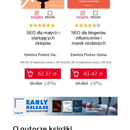
Promocj
książka
ebook
książka
ebook
ksią
SEO dla małych i
SEO dla blogerów,
Arc
startujących
influencerów i
syst
sklepów
marek osobistych
Proj
internetowych
skal
niez
Ewelina Podrez-Siama
,
Katarzyna Baranowska
Ewelina Podrez-Siama
Richard 
oprog
(59,40 zł najniższa cena z 30 dni)
(41,40 zł najniższa cena z 30 dni)
(41,40 zł naj
62.37 zł
43.47 zł
99.00zł
(-37%)
69.00zł
(-37%)
69.0
O autorze
książki