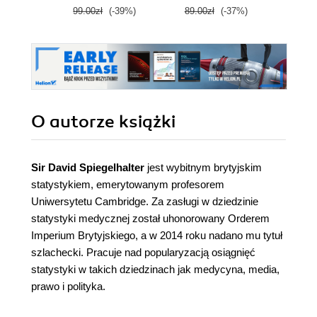
99.00zł
(-39%)
89.00zł
(-37%)
79.0
O autorze
książki
Sir David Spiegelhalter
jest wybitnym brytyjskim
statystykiem, emerytowanym profesorem
Uniwersytetu Cambridge. Za zasługi w dziedzinie
statystyki medycznej został uhonorowany Orderem
Imperium Brytyjskiego, a w 2014 roku nadano mu tytuł
szlachecki. Pracuje nad popularyzacją osiągnięć
statystyki w takich dziedzinach jak medycyna, media,
prawo i polityka.