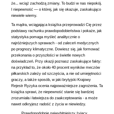
że... wciąż zachodzą zmiany. To budzi w nas niepokój.
I niepewność ― o której, jak się okazuje, zaskakująco
niewiele wiemy.
Ta mądra, wciągająca książka przeprowadzi Cię przez
podstawy rachunku prawdopodobieństwa i pokaże, jak
statystyka pomaga myśleć analitycznie o
najróżniejszych sprawach - od zaleceń medycznych
po prognozy klimatyczne. Dowiesz się, jak formować
przekonania o przyszłości w świetle nowych
doświadczeń. Przy okazji poznasz zaskakujące fakty:
na przykład to, że około 40 procent wyników meczów
piłkarskich zależy od szczęścia, a nie od umiejętności
graczy, a także sposób, w jaki brytyjski Krajowy
Rejestr Ryzyka ocenia najpoważniejsze zagrożenia. Ta
książka sprawi, że niepewność stanie się bardziej
zrozumiała i łatwiejsza do zaakceptowania - a może
nawet odkryjesz radość z życia w niewiedzy.
Prawdopodobnie najwybitniejszy żyjący