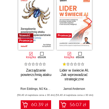
Nowość
Promocja
Promocj
Promocja
książka
ebook
książka
ebook
ksią
Zarządzanie
Lider w świecie AI.
Team 
powierzchnią ataku
Jak wprowadzać
Orga
w
strategiczne
biznes
cyberbezpieczeństwie.
innowacje, rozwijać
techn
Strategie i techniki
biznes i
dla 
Ron Eddings
,
MJ Kaufmann
Jarrod Anderson
Matthew 
ochrony zasobów
przewodzić
przep
(59,40 zł najniższa cena z 30 dni)
(53,40 zł najniższa cena z 30 dni)
(47,40 zł naj
cyfrowych
zespołowi w erze
sztucznej
60.39 zł
56.07 zł
inteligencji