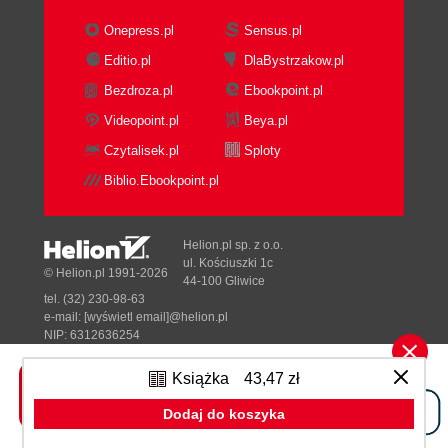
Onepress.pl
Sensus.pl
Editio.pl
DlaBystrzakow.pl
Bezdroza.pl
Ebookpoint.pl
Videopoint.pl
Beya.pl
Czytalisek.pl
Sploty
Biblio.Ebookpoint.pl
Helion.pl sp. z o.o.
ul. Kościuszki 1c
© Helion.pl 1991-2026
44-100 Gliwice
tel. (32) 230-98-63
e-mail:
[wyświetl email]@helion.pl
NIP: 6312636254
Regon: 241989027
Książka
43,47 zł
Designed with ♥ by
Tonik.pl
Dodaj do koszyka
Pełna wersja strony »