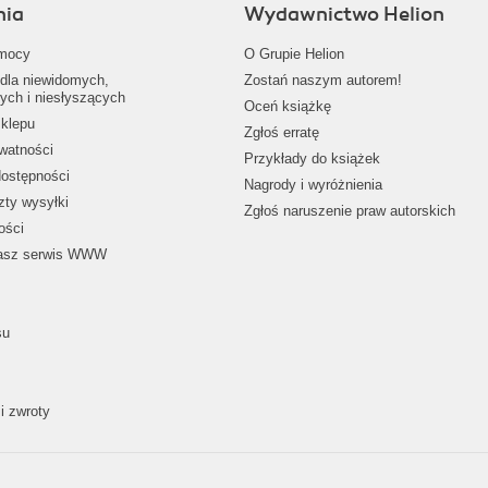
nia
Wydawnictwo Helion
mocy
O Grupie Helion
dla niewidomych,
Zostań naszym autorem!
ych i niesłyszących
Oceń książkę
klepu
Zgłoś erratę
ywatności
Przykłady do książek
dostępności
Nagrody i wyróżnienia
zty wysyłki
Zgłoś naruszenie praw autorskich
ości
nasz serwis WWW
su
i zwroty