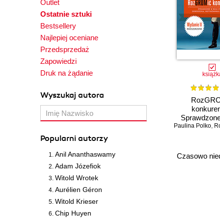
Outlet
Ostatnie sztuki
Bestsellery
Najlepiej oceniane
Przedsprzedaż
Zapowiedzi
Druk na żądanie
książk
Wyszukaj autora
RozGRO
konkuren
Sprawdzone
Paulina Polko
strategie do
,
R
motywowa
Popularni autorzy
zwyciężania.
II rozszerzon
Anil Ananthaswamy
Czasowo nie
z autogr
Adam Józefiok
Witold Wrotek
Aurélien Géron
Witold Krieser
Chip Huyen