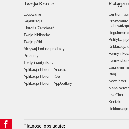
Twoje Konto
Księgar
Logowanie
Centrum po
Rejestracja
Przewodnik 
słabowidząc
Historia Zamówień
Regulamin s
Twoja biblioteka
Polityka pr
Twoje półki
Deklaracja 
Aktywuj kod na produkty
Formy i kos
Prezenty
Formy płatn
Testy i certyfikaty
Usprawnij 
Aplikacja Helion - Android
Blog
Aplikacja Helion - iOS
Newsletter
Aplikacja Helion - AppGallery
Mapa serwi
LiveChat
Kontakt
Reklamacje 
Płatności obsługuje: