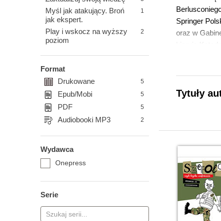
Berlusconiego
Myśl jak atakujący. Broń
1
jak ekspert.
Springer Pols
Play i wskocz na wyższy
2
oraz w Gabin
poziom
kieruje Kated
innym ludzi
Format
Drukowane
Paulina
5
Tytuły au
Epub/Mobi
5
Sensus
PDF
5
Na stronie na
Audiobooki MP3
2
papierowych
boju strategi
Wydawca
dorobku autork
Onepress
Paulina Polk
terrorystycz
organizacji. 
Serie
jednakowe. Za
zasady obowi