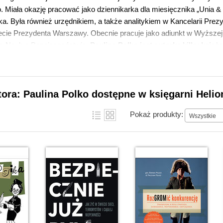
. Miała okazję pracować jako dziennikarka dla miesięcznika „Unia &
ka. Była również urzędnikiem, a także analitykiem w Kancelarii Pr
ecie Prezydenta Warszawy. Obecnie pracuje jako adiunkt w Wyższej
rą Nauk o Bezpieczeństwie.
Paulina Polko
jest autorką kilku ksią
om
.
 Polko – książki doświadczonej analit
tora: Paulina Polko dostępne w księgarni Helio
Pokaż produkty:
Wszystkie
szej księgarni internetowej można znaleźć
książki doktor Pauliny B
, ebooków i audiobooków
, m.in. „
Szefologika, czyli logika szefowan
e dowodzenia, motywowania i zwyciężania
” oraz „
Szefologika, czyli 
i znajduje się również reportaż „Bezpiecznie już było. Jak żyć w świe
o
od lat analizuje leadership, zaczynając od biznesmenów i polit
nych
. Cały czas zdumiewa ją fakt, jak wiele wspólnego mają przywód
Nieważne, czy macie razie zrealizować plan biznesowy, czy też nap
wsze będziesz musiał dowodzić grupą ludzi, którzy chcą osiągnąć ws
ązującego każdego szefa. W książce „RozGROMić konkurencję. Spr