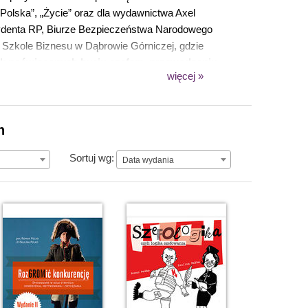
 Polska”, „Życie” oraz dla wydawnictwa Axel
ezydenta RP, Biurze Bezpieczeństwa Narodowego
 Szkole Biznesu w Dąbrowie Górniczej, gdzie
żek poświęconych byciu szefem, przewodzeniu
więcej »
yk dostępne w księgarni
n
Data wydania
Sortuj wg:
Data wydania
olibrzuch-Polko
w formacie książek
ia
”, „
RozGROMić konkurencję. Sprawdzone w
logika szefowania. Wydanie 2 rozszerzone
”. W
cie sieci, terrorystów i ciągłej niepewności”.
yków, a kończąc na liderach organizacji
cy, niezależnie od przyświecającego im celu lub
aść na bank – pewne aspekty pozostaną
pólny cel. Istnieją również nienaruszalne
awdzone w boju strategie dowodzenia,