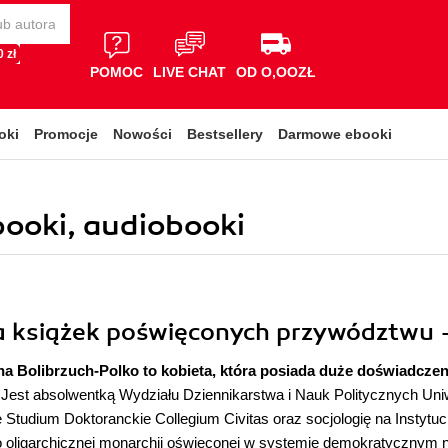
 zł
POMOC
LIVE CHAT
OD O,OOZŁ
oki
Promocje
Nowości
Bestsellery
Darmowe ebooki
ebooki, audiobooki
 książek poświęconych przywództwu - 
na Bolibrzuch-Polko
to kobieta, która posiada duże doświadcze
 Jest absolwentką Wydziału Dziennikarstwa i Nauk Politycznych Un
tudium Doktoranckie Collegium Civitas oraz socjologię na Instytuc
 oligarchicznej monarchii oświeconej w systemie demokratycznym n