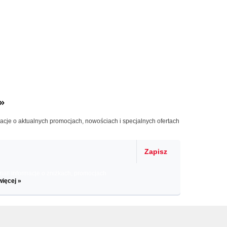
»
macje o aktualnych promocjach, nowościach i specjalnych ofertach
Zapisz
il informacje o zniżkach, promocjach
więcej »