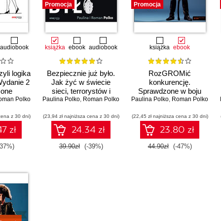
 zwyciężania” Paulina Polko pokazuje, jakie są cechy dobrego prz
Promocja
Promocja
nie tylko wspólnie odniesie sukces, ale również nikt nikogo nie zdrad
wodzić swoimi współpracownikami, zapoznaj się z podręcznika
audiobook
książka
ebook
audiobook
książka
ebook
yli logika
Bezpiecznie już było.
RozGROMić
Wydanie 2
Jak żyć w świecie
konkurencję.
zone
sieci, terrorystów i
Sprawdzone w boju
oman Polko
Paulina Polko
ciągłej niepewności
,
Roman Polko
Paulina Polko
strategie dowodzenia,
,
Roman Polko
motywowania i
cena z 30 dni)
(23,94 zł najniższa cena z 30 dni)
(22,45 zł najniższa cena z 30 dni)
zwyciężania
7 zł
24.34 zł
23.80 zł
-37%)
39.90zł
(-39%)
44.90zł
(-47%)