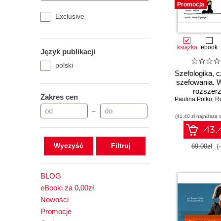
motywowania i
Promocja
zespół, który 
Exclusive
sprawnie do
książka
ebook
Język publikacji
polski
Szefologika, cz
szefowania. 
rozszer
Zakres cen
Paulina Polko
,
R
–
(41,40 zł najniższa 
43.4
Wyczyść
69.00zł
(
BLOG
eBooki za 0,00zł
Nowości
Promocje