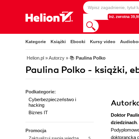
Inż. zwrotna 39,90
Kategorie
Książki
Ebooki
Kursy video
Audiobo
Helion.pl
» Autorzy
» 📚
Paulina Polko
Paulina Polko - książki, 
Podkategorie:
Cyberbezpieczeństwo i
Autorka
hacking
Biznes IT
Doktor
Pauli
dziedzinach
.
Podyplomowe S
Promocja
doktorancką o
Zaktualizuj swoją wiedzę
5