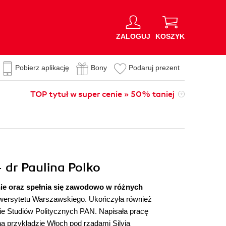
ZALOGUJ
KOSZYK
Pobierz aplikację
Bony
Podaruj prezent
TOP tytuł w super cenie » 50% taniej
dr Paulina Polko
nie oraz spełnia się zawodowo w różnych
iwersytetu Warszawskiego. Ukończyła również
ie Studiów Politycznych PAN. Napisała pracę
a przykładzie Włoch pod rządami Silvia