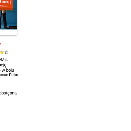
a
Mić
cję.
 w boju
wodzenia,
oman Polko
nia i
 Wydanie
e. Książka
dostępna
afem