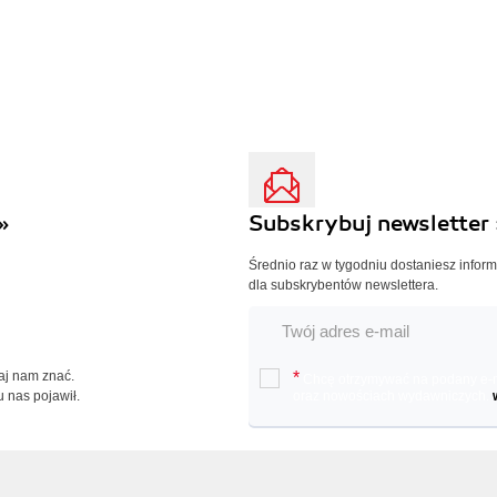
»
Subskrybuj newsletter 
Średnio raz w tygodniu dostaniesz infor
dla subskrybentów newslettera.
Daj nam znać.
*
Chcę otrzymywać na podany e-ma
u nas pojawił.
oraz nowościach wydawniczych.