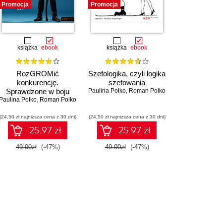
ywódcy oraz w jaki sposób stworzyć zgrany
Promocja
Promocja
zi.
Jeśli chcesz objąć wyższe stanowisko i
mi od
doktor Bolibrzuch-Polko
.
książka
ebook
książka
ebook
RozGROMić
Szefologika, czyli logika
konkurencję.
szefowania
Sprawdzone w boju
Paulina Polko
,
Roman Polko
Paulina Polko
strategie dowodzenia,
,
Roman Polko
motywowania i
(24,50 zł najniższa cena z 30 dni)
zwyciężania. Wydanie
(24,50 zł najniższa cena z 30 dni)
II rozszerzone
25.97 zł
25.97 zł
49.00zł
(-47%)
49.00zł
(-47%)