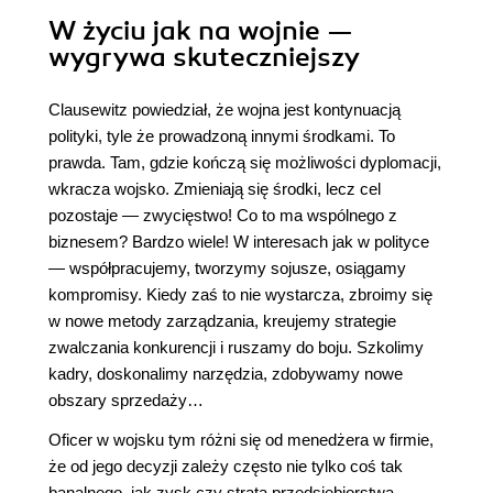
W życiu jak na wojnie —
wygrywa skuteczniejszy
Clausewitz powiedział, że wojna jest kontynuacją
polityki, tyle że prowadzoną innymi środkami. To
prawda. Tam, gdzie kończą się możliwości dyplomacji,
wkracza wojsko. Zmieniają się środki, lecz cel
pozostaje — zwycięstwo! Co to ma wspólnego z
biznesem? Bardzo wiele! W interesach jak w polityce
— współpracujemy, tworzymy sojusze, osiągamy
kompromisy. Kiedy zaś to nie wystarcza, zbroimy się
w nowe metody zarządzania, kreujemy strategie
zwalczania konkurencji i ruszamy do boju. Szkolimy
kadry, doskonalimy narzędzia, zdobywamy nowe
obszary sprzedaży…
Oficer w wojsku tym różni się od menedżera w firmie,
że od jego decyzji zależy często nie tylko coś tak
banalnego, jak zysk czy strata przedsiębiorstwa.