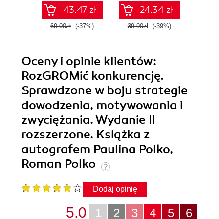
Wy
43.47 zł
24.34 zł
roz
69.00zł
(-37%)
39.90zł
(-39%)
49.0
Oceny i opinie klientów:
RozGROMić konkurencję.
Sprawdzone w boju strategie
dowodzenia, motywowania i
zwyciężania. Wydanie II
rozszerzone. Książka z
autografem Paulina Polko,
Roman Polko
Dodaj opinię
5.0
1
2
3
4
5
6