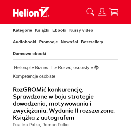
Kategorie
Książki
Ebooki
Kursy video
Audiobooki
Promocje
Nowości
Bestsellery
Darmowe ebooki
Helion.pl
»
Biznes IT
»
Rozwój osobisty
»
📚
Kompetencje osobiste
RozGROMić konkurencję.
Sprawdzone w boju strategie
dowodzenia, motywowania i
zwyciężania. Wydanie II rozszerzone.
Książka z autografem
Paulina Polko, Roman Polko