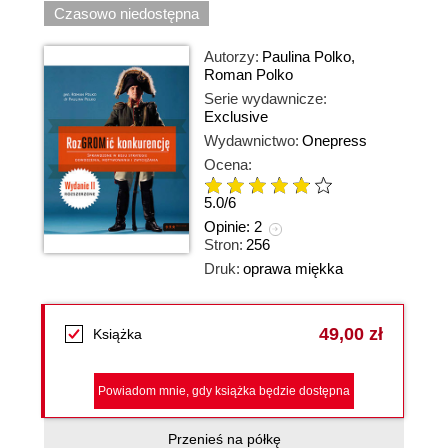
Czasowo niedostępna
Autorzy:
Paulina Polko
,
Roman Polko
Serie wydawnicze:
Exclusive
Wydawnictwo:
Onepress
Ocena:
5.0
/
6
Opinie:
2
Stron:
256
Druk:
oprawa miękka
49,00 zł
Książka
Powiadom mnie, gdy książka będzie dostępna
Przenieś na półkę