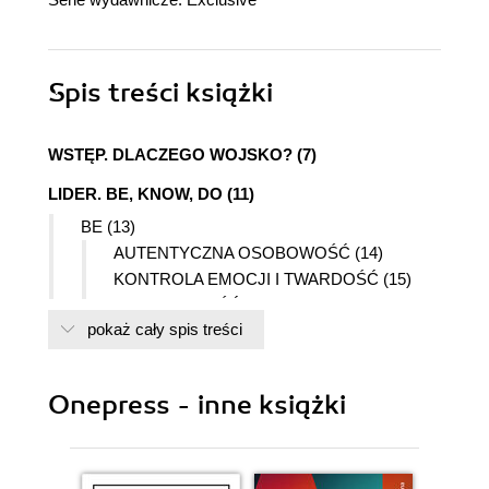
Spis treści
książki
WSTĘP. DLACZEGO WOJSKO? (7)
LIDER. BE, KNOW, DO (11)
BE (13)
AUTENTYCZNA OSOBOWOŚĆ (14)
KONTROLA EMOCJI I TWARDOŚĆ (15)
KREATYWNOŚĆ (17)
pokaż cały spis treści
PRECYZYJNOŚĆ (19)
ZACHOWANIE HIERARCHII (20)
TOLERANCJA (22)
Onepress - inne książki
AUTODYSCYPLINA (24)
WYKSZTAŁCENIE NASTĘPCY/ZASTĘPCY
(26)
KNOW (27)