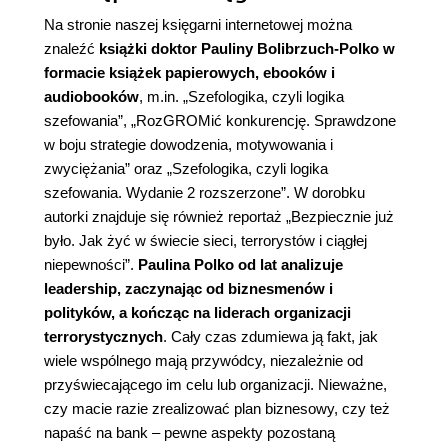
Na stronie naszej księgarni internetowej można
znaleźć
książki doktor Pauliny Bolibrzuch-Polko
w
formacie książek papierowych, ebooków i
audiobooków
, m.in. „
Szefologika, czyli logika
szefowania
”, „
RozGROMić konkurencję. Sprawdzone
w boju strategie dowodzenia, motywowania i
zwyciężania
” oraz „
Szefologika, czyli logika
szefowania. Wydanie 2 rozszerzone
”. W dorobku
autorki znajduje się również reportaż „Bezpiecznie już
było. Jak żyć w świecie sieci, terrorystów i ciągłej
niepewności”.
Paulina Polko
od lat analizuje
leadership, zaczynając od biznesmenów i
polityków, a kończąc na liderach organizacji
terrorystycznych
. Cały czas zdumiewa ją fakt, jak
wiele wspólnego mają przywódcy, niezależnie od
przyświecającego im celu lub organizacji. Nieważne,
czy macie razie zrealizować plan biznesowy, czy też
napaść na bank – pewne aspekty pozostaną