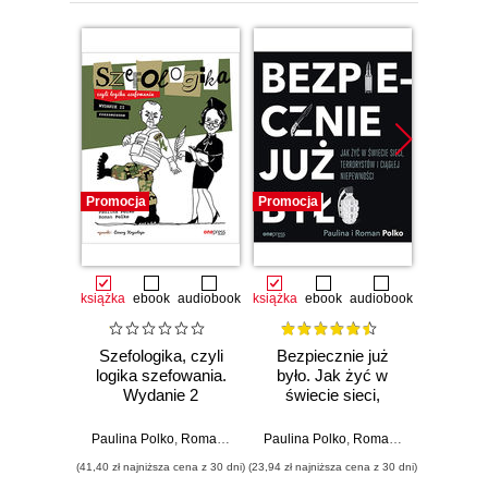
Promocja
Promocja
Promocj
książka
ebook
audiobook
książka
ebook
audiobook
ksią
Szefologika, czyli
Bezpiecznie już
Ro
logika szefowania.
było. Jak żyć w
kon
Wydanie 2
świecie sieci,
Spra
rozszerzone
terrorystów i ciągłej
boju
niepewności
dow
Paulina Polko
,
Roman Polko
Paulina Polko
,
Roman Polko
Paulina 
moty
(41,40 zł najniższa cena z 30 dni)
(23,94 zł najniższa cena z 30 dni)
(24,50 zł naj
zwy