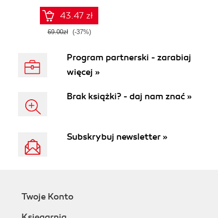
43.47 zł
69.00zł
(-37%)
Program partnerski - zarabiaj
więcej »
Brak książki? - daj nam znać »
Subskrybuj newsletter »
Twoje Konto
Księgarnia