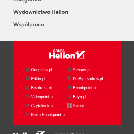
Wydawnictwo Helion
Współpraca
Onepress.pl
Sensus.pl
Editio.pl
DlaBystrzakow.pl
Bezdroza.pl
Ebookpoint.pl
Videopoint.pl
Beya.pl
Czytalisek.pl
Sploty
Biblio.Ebookpoint.pl
Helion.pl sp. z o.o.