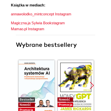
Książka w mediach:
annawolodko_mintconcept
Instagram
Magiczna.ja Sylwia Bookstagram
Mamao.pl Instagram
Wybrane bestsellery
Bestseller
Nowość
Promocj
Nowość
Promocja
Promocja