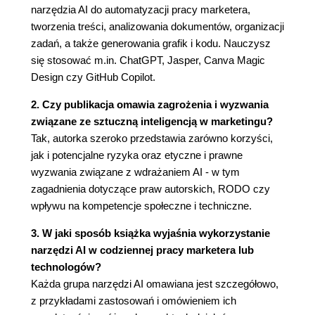
narzędzia AI do automatyzacji pracy marketera,
Rozdział 5. Case study, czyli czy AI zwiedzie nas na
tworzenia treści, analizowania dokumentów, organizacji
manowce
zadań, a także generowania grafik i kodu. Nauczysz
Chałkoń
się stosować m.in. ChatGPT, Jasper, Canva Magic
Stylowy papież w białym płaszczu
Design czy GitHub Copilot.
Kontrowersje wokół nagradzanego filmu z
2. Czy publikacja omawia zagrożenia i wyzwania
wykorzystaniem AI
związane ze sztuczną inteligencją w marketingu?
Rozdział 6. AI a najważniejsze zagadnienia
Tak, autorka szeroko przedstawia zarówno korzyści,
AI a prawa autorskie
jak i potencjalne ryzyka oraz etyczne i prawne
AI a RODO
wyzwania związane z wdrażaniem AI - w tym
AI a język polski
zagadnienia dotyczące praw autorskich, RODO czy
AI a umiejętności techniczne
wpływu na kompetencje społeczne i techniczne.
AI a umiejętności społeczne
3. W jaki sposób książka wyjaśnia wykorzystanie
AI a zagrożenia z niej wynikające
narzędzi AI w codziennej pracy marketera lub
Epilog
technologów?
Najważniejsze korzyści z wykorzystania AI w
Każda grupa narzędzi AI omawiana jest szczegółowo,
marketingu
z przykładami zastosowań i omówieniem ich
Najważniejsze wyzwania związane z AI