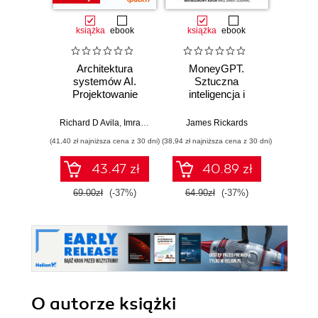
książka
ebook
książka
ebook
Architektura
MoneyGPT.
Jak 
systemów AI.
Sztuczna
wł
Projektowanie
inteligencja i
asyst
skalowalnego i
zagrożenie dla
krok
niezawodnego
globalnej ekonomii
Richard D Avila
,
Imran Ahmad
James Rickards
oprogramowania
(41,40 zł najniższa cena z 30 dni)
(38,94 zł najniższa cena z 30 dni)
(41,27 zł naj
43.47 zł
40.89 zł
69.00zł
(-37%)
64.90zł
(-37%)
59.0
O autorze
książki