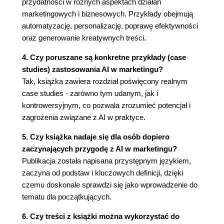
przydatności w różnych aspektach działań
Przyszłość AI w marketingu
marketingowych i biznesowych. Przykłady obejmują
Pokolenia cyfrowe a wyzwania związane z AI
automatyzację, personalizację, poprawę efektywności
Podsumowanie
oraz generowanie kreatywnych treści.
Bibliografia
4. Czy poruszane są konkretne przykłady (case
studies) zastosowania AI w marketingu?
Tak, książka zawiera rozdział poświęcony realnym
case studies - zarówno tym udanym, jak i
kontrowersyjnym, co pozwala zrozumieć potencjał i
zagrożenia związane z AI w praktyce.
5. Czy książka nadaje się dla osób dopiero
zaczynających przygodę z AI w marketingu?
Publikacja została napisana przystępnym językiem,
zaczyna od podstaw i kluczowych definicji, dzięki
czemu doskonale sprawdzi się jako wprowadzenie do
tematu dla początkujących.
6. Czy treści z książki można wykorzystać do