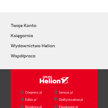
Twoje Konto
Księgarnia
Wydawnictwo Helion
Współpraca
Onepress.pl
Sensus.pl
Editio.pl
DlaBystrzakow.pl
Bezdroza.pl
Ebookpoint.pl