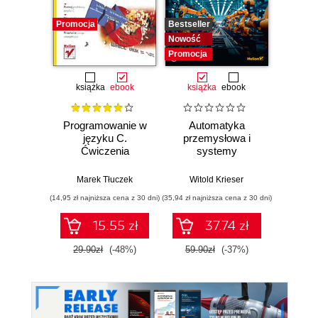
Promocja
Bestseller
Bestselle
Nowość
Nowość
Promocja
Promocj
książka
ebook
książka
ebook
ksią
Programowanie w
Automatyka
Arc
języku C.
przemysłowa i
syst
Ćwiczenia
systemy
Proj
praktyczne.
sterowania w
skal
Wydanie II
pigułce
niez
Marek Tłuczek
Witold Krieser
Richard 
oprog
(14,95 zł najniższa cena z 30 dni)
(35,94 zł najniższa cena z 30 dni)
(41,40 zł naj
15.55 zł
37.74 zł
29.90zł
(-48%)
59.90zł
(-37%)
69.0