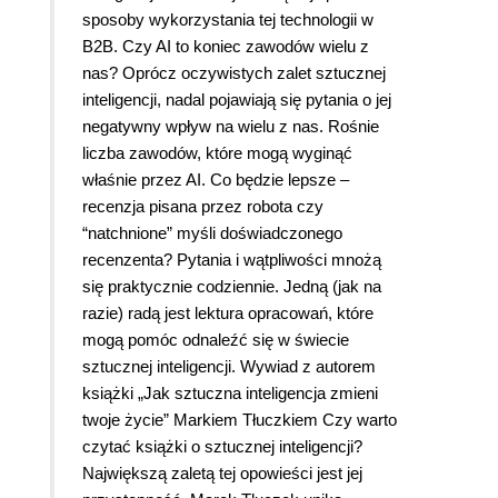
Polecam, jak najbardziej!
sposoby wykorzystania tej technologii w
B2B. Czy AI to koniec zawodów wielu z
nas? Oprócz oczywistych zalet sztucznej
inteligencji, nadal pojawiają się pytania o jej
negatywny wpływ na wielu z nas. Rośnie
liczba zawodów, które mogą wyginąć
właśnie przez AI. Co będzie lepsze –
recenzja pisana przez robota czy
“natchnione” myśli doświadczonego
recenzenta? Pytania i wątpliwości mnożą
się praktycznie codziennie. Jedną (jak na
razie) radą jest lektura opracowań, które
mogą pomóc odnaleźć się w świecie
sztucznej inteligencji. Wywiad z autorem
książki „Jak sztuczna inteligencja zmieni
twoje życie” Markiem Tłuczkiem Czy warto
czytać książki o sztucznej inteligencji?
Największą zaletą tej opowieści jest jej