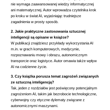
Czy sztuczna inteligencja potrafi mówić po
nie wymaga zaawansowanej wiedzy informatycznej
ludzku?
ani matematycznej. Autor wprowadza czytelnika krok
Czy sztuczna inteligencja rozumie już muzykę?
po kroku w świat AI, wyjaśniając trudniejsze
Czy sztuczna inteligencja rozumie nasz język?
zagadnienia w prosty sposób.
Użyteczne zasoby
Literatura
2. Jakie praktyczne zastosowania sztucznej
inteligencji są opisane w książce?
Rozdział 5. Medycyna wspomagana przez sztuczną
W publikacji znajdziesz przykłady wykorzystania AI
inteligencję - czy lekarze będą nam potrzebni?
m.in. w grach komputerowych, medycynie,
Czy sztuczna inteligencja sprawi, że lekarze będą
rozpoznawaniu mowy i obrazu, autonomicznym
lepsi?
transporcie oraz logistyce. Autor omawia także wpływ
Maszynowe wsparcie podejmowania decyzji czy
AI na codzienne życie.
automatyczny konsultant?
3. Czy książka porusza temat zagrożeń związanych
Czy jesteśmy zaprogramowanymi
ze sztuczną inteligencją?
biomaszynami?
Tak, jeden z rozdziałów jest poświęcony potencjalnym
Dlaczego jeszcze nikt nie wymyślił leku na raka i
zagrożeniom AI, takim jak bezrobocie technologiczne,
inne śmiertelne choroby?
cyberwojny czy etyczne dylematy związane z
Czy splotowe sieci neuronowe widzą więcej niż
autonomicznymi maszynami.
radiolog?