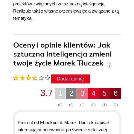
projektów związanych ze sztuczną inteligencją.
Realizuje także własne przedsięwzięcia związane z tą
tematyką.
Oceny i opinie klientów: Jak
sztuczna inteligencja zmieni
twoje życie Marek Tłuczek
Dodaj opinię
3.7
1
2
3
4
5
6
(0)
(0)
(2)
(0)
(1)
(0)
Prezent od Ebookpoint. Marek Tłuczek napisał
interesujący przewodnik po świecie sztucznej