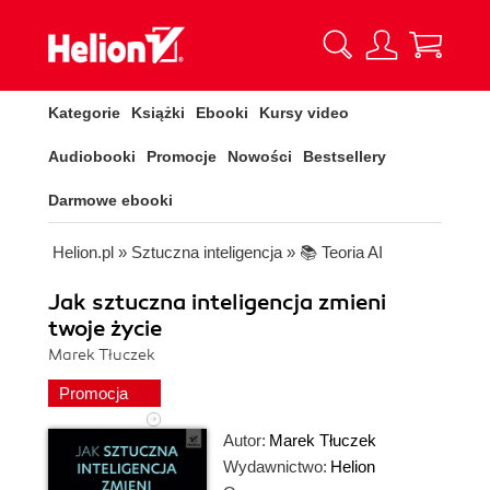
Kategorie
Książki
Ebooki
Kursy video
Audiobooki
Promocje
Nowości
Bestsellery
Darmowe ebooki
Helion.pl
»
Sztuczna inteligencja
»
📚 Teoria AI
Jak sztuczna inteligencja zmieni
twoje życie
Marek Tłuczek
Promocja
Autor:
Marek Tłuczek
Wydawnictwo:
Helion