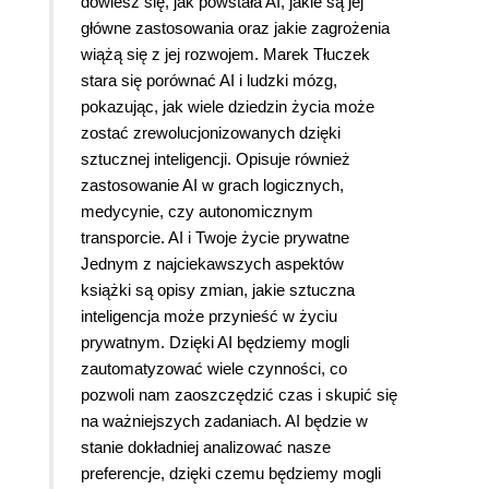
nowotworow, czyli nie zachorują na Alzheimera, to
dowiesz się, jak powstała AI, jakie są jej
rzeczywiście świat będzie lepszym miejscem.
główne zastosowania oraz jakie zagrożenia
Jest też rozdział o autonomicznych pojazdach,
wiążą się z jej rozwojem. Marek Tłuczek
dronach i robotach. O nie! Od razu przypomina mi
stara się porównać AI i ludzki mózg,
się seria Terminator z Arnoldem
pokazując, jak wiele dziedzin życia może
Schwarzeneggerem. Kiedyś technika może się
zostać zrewolucjonizowanych dzięki
obrocić przeciwko człowiekowi. Teraz to widzę. W
sztucznej inteligencji. Opisuje również
wielu fabrykach wprowadzają automatyzację, a
zastosowanie AI w grach logicznych,
temu daleko do świetności. Co z tego, że robot
medycynie, czy autonomicznym
zrobi więcej, kiedy trzeba go stale kontrolować?
transporcie. AI i Twoje życie prywatne
Pojazdy bez kierowcow? Pamiętacie park
Jednym z najciekawszych aspektów
Jurajski? Samochody stanęły w miejscu
książki są opisy zmian, jakie sztuczna
zagrożenia i nieszczęście gotowe. Co prawda nie
inteligencja może przynieść w życiu
staniemy się kolacją tyranozaura, ale zatrzyma Ci
prywatnym. Dzięki AI będziemy mogli
się pojazd na torowisku, nie zdążysz wysiąść i
zautomatyzować wiele czynności, co
co? Samochody autonomiczne też mają wady Za
pozwoli nam zaoszczędzić czas i skupić się
taką nowoczesność ja dziękuję! Dobrze mi z tym,
na ważniejszych zadaniach. AI będzie w
co jest dziś. No i obym nie dożył dnia, gdy nad
stanie dokładniej analizować nasze
naszymi głowami będą latały floty dronow i inne
preferencje, dzięki czemu będziemy mogli