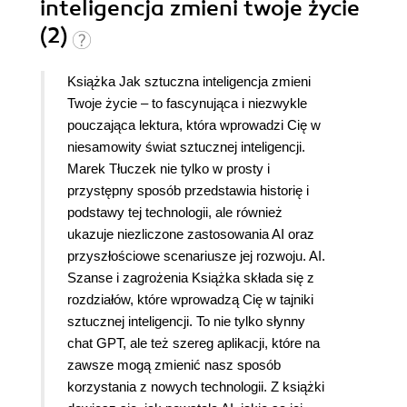
inteligencja zmieni twoje życie
pomagania innym. Kto wie? Może kiedyś zacznie
(2)
ona przeprowadzać zabiegi, ktore dziś są
uznawane za nierealny plan? Może szklane domy
się urzeczywistnią, o jakich pisał Żeromski. Mnie
Książka Jak sztuczna inteligencja zmieni
denerwuje fakt, że ilekroć włączam
Twoje życie – to fascynująca i niezwykle
wyszukiwarkę, to uruchamia się asystent, a co Ja
pouczająca lektura, która wprowadzi Cię w
jestem jakiś niedorajda? Dla mnie te interfejsy są
niesamowity świat sztucznej inteligencji.
zbyteczne. Jednak gdyby wymyślono coś, co
Marek Tłuczek nie tylko w prosty i
przełamie bariery językowe, to będzie genialne.
przystępny sposób przedstawia historię i
Pochodzimy z rożnych miejsc świata, a jakże
podstawy tej technologii, ale również
byłoby cudownie jeszcze się ze sobą porozumieć!
ukazuje niezliczone zastosowania AI oraz
Jestem też pod wrażeniem niektorych
przyszłościowe scenariusze jej rozwoju. AI.
wynalazkow, jak Stethome. Czujnik ANNE.
Szanse i zagrożenia Książka składa się z
Inteligentne zegarki już nie, ponieważ to głupi
rozdziałów, które wprowadzą Cię w tajniki
gadżet wymyślony na potrzeby konsumentow...
sztucznej inteligencji. To nie tylko słynny
Jeżeli kiedyś za pomocą sztucznej inteligencji
chat GPT, ale też szereg aplikacji, które na
zrobią tak, że jedynym naszym problemem będzie
zawsze mogą zmienić nasz sposób
starość. Ludzie nie będą cierpieć z powodu
korzystania z nowych technologii. Z książki