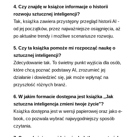
Czy dałbyś się pociąć maszynie?
4. Czy znajdę w książce informacje o historii
Literatura
rozwoju sztucznej inteligencji?
Rozdział 6. Transport przyszłości - czyli pojazdy
Tak, książka zawiera przystępny przegląd historii AI -
od jej początków, przez najważniejsze osiągnięcia, aż
bez kierowców i paczki bez kurierów?
po aktualne trendy i możliwe scenariusze rozwoju.
Kiedy nasze pojazdy będą w pełni autonomiczne?
Robotaksóweczka czeka.
5. Czy ta książka pomoże mi rozpocząć naukę o
TIR-y na tory, paczki na drony i lodówki na koła,
sztucznej inteligencji?
czyli przyszłość logistyki
Zdecydowanie tak. To świetny punkt wyjścia dla osób,
Autonomiczne pojazdy na polskich drogach i w
które chcą poznać podstawy AI, zrozumieć jej
polskiej przestrzeni powietrznej - prawda czy
działanie i dowiedzieć się, jak może wpłynąć na
science fictio
przyszłość różnych branż.
Kiedy autonomiczne pojazdy będą jeździły po
6. W jakim formacie dostępna jest książka ,,Jak
naszych drogach?
sztuczna inteligencja zmieni twoje życie"?
Użyteczne zasoby
Książka dostępna jest w wersji papierowej oraz jako e-
Literatura
book, co pozwala wybrać najwygodniejszy sposób
Rozdział 7. Zagrożenia sztucznej inteligencji
czytania.
Zabójcze roboty, roje autonomicznych dronów i