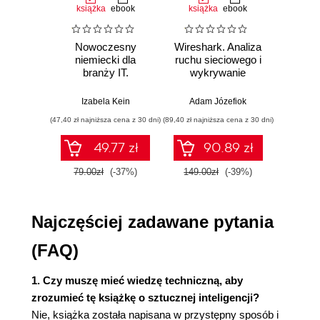
książka
ebook
książka
ebook
ksią
komputerowych
Od Kasparowa i Deep Blue, poprzez zwycięstwo
Nowoczesny
Wireshark. Analiza
SQL dl
nad chińskim mistrzem w Go, aż do StarCrafa i
niemiecki dla
ruchu sieciowego i
d
branży IT.
wykrywanie
Skutecz
mistrzostw w Dota 2
Praktyczne
włamań
dane
Użyteczne zasoby
przykłady i
war
Izabela Kein
Adam Józefiok
Jun Sha
Literatura
ćwiczenia
wnios
(47,40 zł najniższa cena z 30 dni)
(89,40 zł najniższa cena z 30 dni)
(47,40 zł naj
zaaw
Rozdział 3. Sztuczna inteligencja potrafi widzieć -
SQL n
49.77 zł
90.89 zł
prak
od niemożliwego do teraźniejszej oczywistości
zas
79.00zł
(-37%)
149.00zł
(-39%)
79.0
Wyd
Użyteczne zasoby
Literatura
Rozdział 4. Sztuczna inteligencja potrafi rozumieć
Najczęściej zadawane pytania
ludzką mowę - o przetwarzaniu języka pisanego i
(FAQ)
głosu
1. Czy muszę mieć wiedzę techniczną, aby
W jaki sposób sztuczna inteligencja rozumie
zrozumieć tę książkę o sztucznej inteligencji?
ludzką mowę?
Nie, książka została napisana w przystępny sposób i