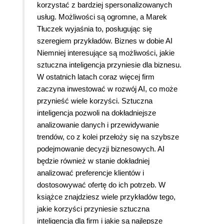
wymysły gigantow elektroniki. Cieszę się,
korzystać z bardziej spersonalizowanych
ponieważ znalazłem tu też wątki historyczne. Jak
usług. Możliwości są ogromne, a Marek
się zmieniał świat, najpierw używano koni, jako
Tłuczek wyjaśnia to, posługując się
siły transportowej, jako środka lokomocji, a potem
szeregiem przykładów. Biznes w dobie AI
zastąpiono je samochodami. O rywalizacji Stanow
Niemniej interesujące są możliwości, jakie
Zjednoczonych i Związku Radzieckiego, co omal
sztuczna inteligencja przyniesie dla biznesu.
nie rozpętali trzeciej wojny światowej, ktora miała
W ostatnich latach coraz więcej firm
być już nuklearną Jak widzicie nowoczesność
zaczyna inwestować w rozwój AI, co może
taka cudowna nie jest, a w połączeniu ze sztuczną
przynieść wiele korzyści. Sztuczna
inteligencją stanowi wielką broń. Wrażenie na mnie
inteligencja pozwoli na dokładniejsze
zrobił Fedor. Są zdjęcia, lecz nie zdradzę, co to
analizowanie danych i przewidywanie
takiego? Książka pełna ciekawostek, o historii
trendów, co z kolei przełoży się na szybsze
postępu oraz zestawienie zalet i wad AI. Marek
podejmowanie decyzji biznesowych. AI
Tłuczek wykonał kawał dobrej roboty, ale jednak
będzie również w stanie dokładniej
Ja do sztucznej inteligencji się nie przekonam
analizować preferencje klientów i
samochody bez kierowcow, samoloty bez załogi
dostosowywać ofertę do ich potrzeb. W
koniec świata po prostu. Komputer nie jest
książce znajdziesz wiele przykładów tego,
nieomylny! Został przecież zbudowany przez
jakie korzyści przyniesie sztuczna
człowieka. Nie można o tym zapominać.
inteligencja dla firm i jakie są najlepsze