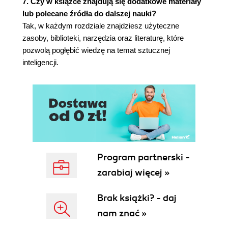
7. Czy w książce znajdują się dodatkowe materiały
bezzałogowe maszyny bez moralności i sumienia
lub polecane źródła do dalszej nauki?
Cyberwojna - zagrożenie realne czy wirtualne?
Tak, w każdym rozdziale znajdziesz użyteczne
Bezrobotni słudzy maszyn czy królowie życia bez
zasoby, biblioteki, narzędzia oraz literaturę, które
pracy?
pozwolą pogłębić wiedzę na temat sztucznej
Literatura
inteligencji.
Podsumowanie
Podziękowania
Program partnerski -
zarabiaj więcej »
Brak książki? - daj
nam znać »