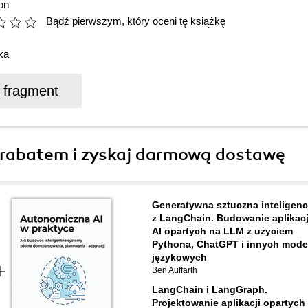
on
Bądź pierwszym, który oceni tę książkę
ka
j fragment
rabatem i zyskaj darmową dostawę
Generatywna sztuczna inteligenc
z LangChain. Budowanie aplikacj
AI opartych na LLM z użyciem
Pythona, ChatGPT i innych mode
językowych
Ben Auffarth
LangChain i LangGraph.
Projektowanie aplikacji opartych