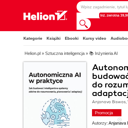
Inż. zwrotna 39,90
Kategorie
Książki
Ebooki
Kursy video
Audiobo
Helion.pl
»
Sztuczna inteligencja
»
📚 Inżynieria AI
Autonomi
budować 
do rozum
adaptacj
Anjanava Biswas, 
Promocja
Autorzy:
Anjanava 