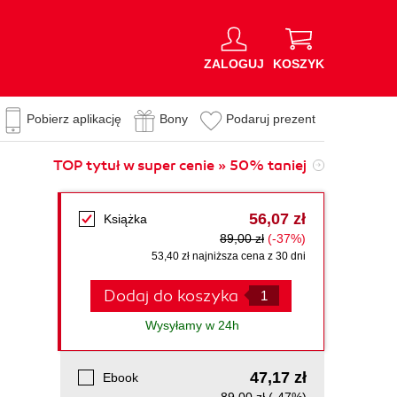
ZALOGUJ
KOSZYK
Pobierz aplikację
Bony
Podaruj prezent
TOP tytuł w super cenie » 50% taniej
56,07 zł
Książka
89,00 zł
(-37%)
53,40 zł najniższa cena z 30 dni
Dodaj do koszyka
Wysyłamy w 24h
47,17 zł
Ebook