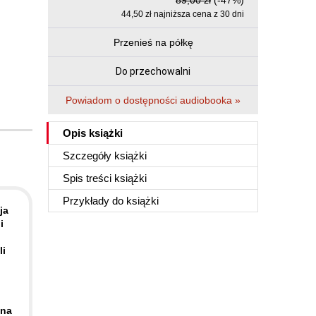
89,00 zł
(-47%)
44,50 zł najniższa cena z 30 dni
Przenieś na półkę
Do przechowalni
Powiadom o dostępności audiobooka »
Opis
książki
Szczegóły
książki
Spis treści
książki
Przykłady do
książki
ja
i
li
 na