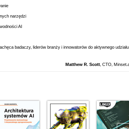
wanie
znych narzędzi
awodności AI
Zachęca badaczy, liderów branży i innowatorów do aktywnego udziału
Matthew R. Scott
, CTO, Minset.a