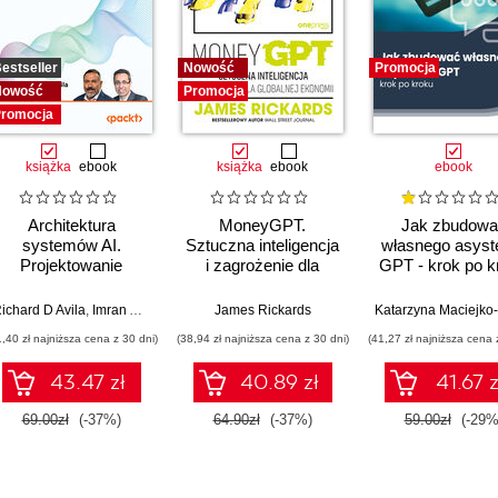
estseller
Nowość
Promocja
Nowość
Promocja
romocja
książka
ebook
książka
ebook
ebook
Architektura
MoneyGPT.
Jak zbudowa
systemów AI.
Sztuczna inteligencja
własnego asyst
Projektowanie
i zagrożenie dla
GPT - krok po k
skalowalnego i
globalnej ekonomii
niezawodnego
ichard D Avila
,
Matthew R. Scott
,
Imran Ahmad
,
Dr. Alex Acero
James Rickards
oprogramowania
1,40 zł najniższa cena z 30 dni)
(38,94 zł najniższa cena z 30 dni)
(41,27 zł najniższa cena 
43.47 zł
40.89 zł
41.67 z
69.00zł
(-37%)
64.90zł
(-37%)
59.00zł
(-29%