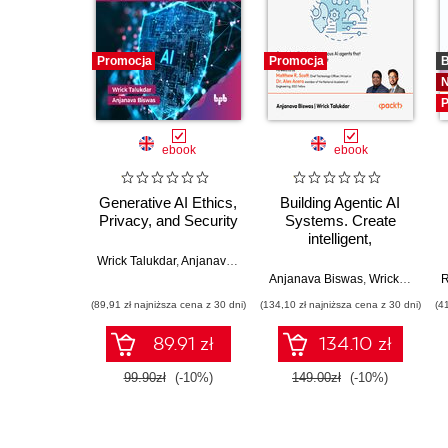
Promocja
Promocja
B
P
ebook
ebook
Generative AI Ethics,
Building Agentic AI
Privacy, and Security
Systems. Create
intelligent,
autonomous AI
Wrick Talukdar
,
Anjanava Biswas
agents that can
Anjanava Biswas
,
Wrick Talukdar
R
reason, plan, and
(89,91 zł najniższa cena z 30 dni)
(134,10 zł najniższa cena z 30 dni)
(4
adapt
89.91 zł
134.10 zł
99.90zł
(-10%)
149.00zł
(-10%)