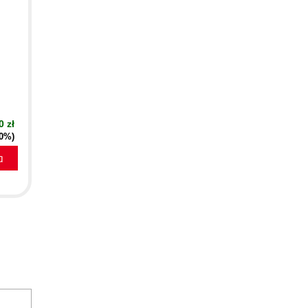
0 zł
40%)
a