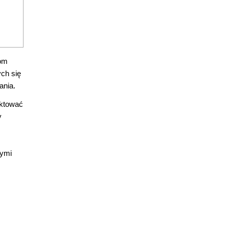
nom
ych się
ania.
ektować
y
tymi