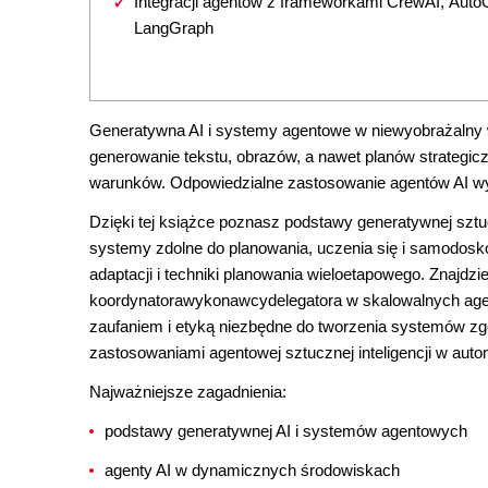
Integracji agentów z frameworkami CrewAI, Auto
LangGraph
Generatywna AI i systemy agentowe w niewyobrażalny 
generowanie tekstu, obrazów, a nawet planów strategiczn
warunków. Odpowiedzialne zastosowanie agentów AI wym
Dzięki tej książce poznasz podstawy generatywnej sztucz
systemy zdolne do planowania, uczenia się i samodosk
adaptacji i techniki planowania wieloetapowego. Znajdzi
koordynatorawykonawcydelegatora w skalowalnych agen
zaufaniem i etyką niezbędne do tworzenia systemów zg
zastosowaniami agentowej sztucznej inteligencji w auto
Najważniejsze zagadnienia:
podstawy generatywnej AI i systemów agentowych
agenty AI w dynamicznych środowiskach