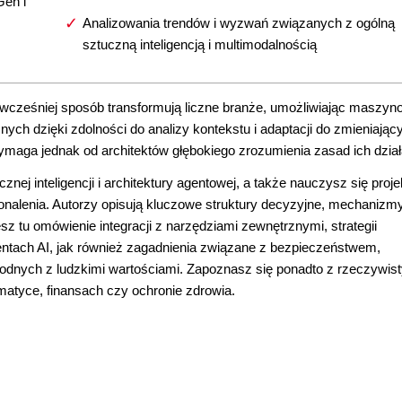
Gen i
Analizowania trendów i wyzwań związanych z ogólną
sztuczną inteligencją i multimodalnością
wcześniej sposób transformują liczne branże, umożliwiając maszy
ych dzięki zdolności do analizy kontekstu i adaptacji do zmieniając
aga jednak od architektów głębokiego zrozumienia zasad ich dział
nej inteligencji i architektury agentowej, a także nauczysz się proj
onalenia. Autorzy opisują kluczowe struktury decyzyjne, mechanizm
esz tu omówienie integracji z narzędziami zewnętrznymi, strategii
tach AI, jak również zagadnienia związane z bezpieczeństwem,
odnych z ludzkimi wartościami. Zapoznasz się ponadto z rzeczywis
matyce, finansach czy ochronie zdrowia.