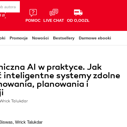
 zł
POMOC
LIVE CHAT
OD O,OOZŁ
oki
Promocje
Nowości
Bestsellery
Darmowe ebooki
czna AI w praktyce. Jak
inteligentne systemy zdolne
owania, planowania i
i
Wrick Talukdar
Biswas
,
Wrick Talukdar