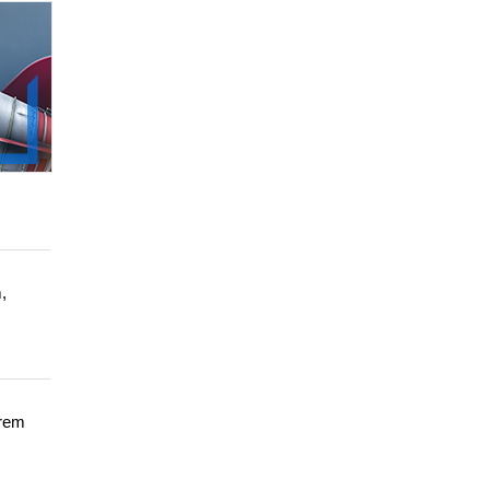
,
orem