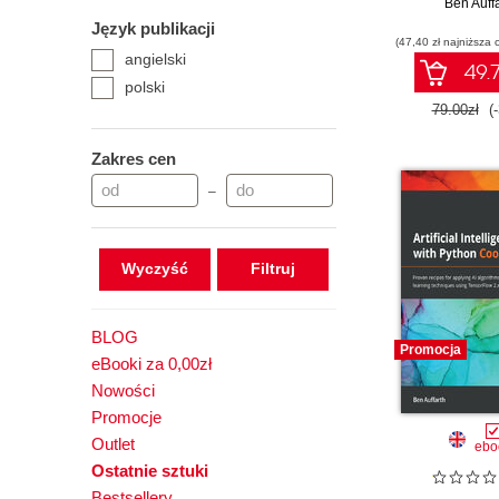
aplikacji AI o
Ben Auff
LLM z uż
Język publikacji
(47,40 zł najniższa 
Pythona, Ch
angielski
innych m
49.7
językow
polski
79.00zł
(
Zakres cen
–
Wyczyść
BLOG
Promocja
eBooki za 0,00zł
Nowości
Promocje
Outlet
ebo
Ostatnie sztuki
Bestsellery