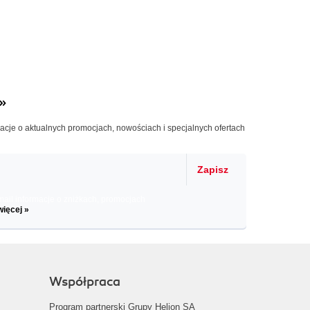
»
macje o aktualnych promocjach, nowościach i specjalnych ofertach
Zapisz
il informacje o zniżkach, promocjach
więcej »
Współpraca
Program partnerski Grupy Helion SA