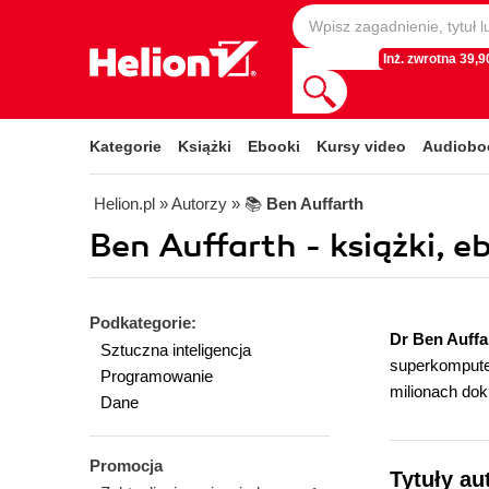
Inż. zwrotna 39,90
Kategorie
Książki
Ebooki
Kursy video
Audiobo
Helion.pl
» Autorzy
» 📚
Ben Auffarth
Ben Auffarth - książki, e
Podkategorie:
Dr Ben Auffa
Sztuczna inteligencja
superkomputer
Programowanie
milionach do
Dane
Promocja
Tytuły au