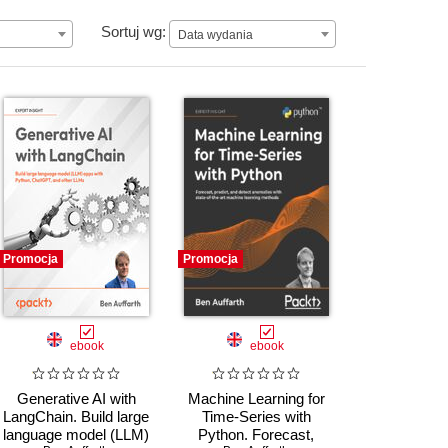
Data wydania
Sortuj wg:
Data wydania
Promocja
Promocja
ebook
ebook
Generative AI with
Machine Learning for
LangChain. Build large
Time-Series with
language model (LLM)
Python. Forecast,