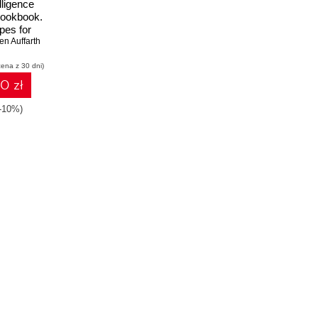
elligence
Cookbook.
pes for
lgorithms
en Auffarth
earning
cena z 30 dni)
 using
2.x and
10 zł
 1.6
(-10%)