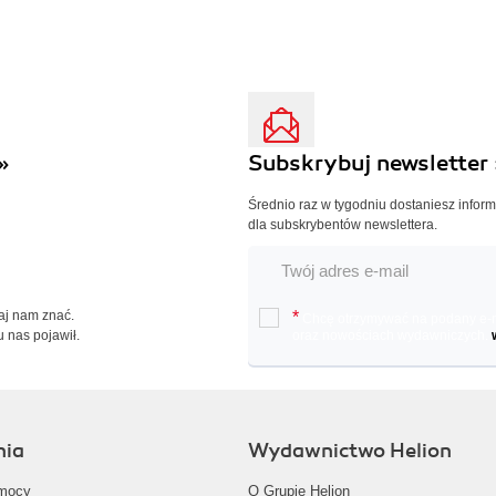
»
Subskrybuj newsletter 
Średnio raz w tygodniu dostaniesz infor
dla subskrybentów newslettera.
Daj nam znać.
*
Chcę otrzymywać na podany e-ma
u nas pojawił.
oraz nowościach wydawniczych.
nia
Wydawnictwo Helion
mocy
O Grupie Helion