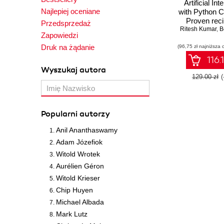
Artificial Int
Najlepiej oceniane
with Python 
Proven reci
Przedsprzedaż
Ritesh Kumar
applying AI a
,
B
Zapowiedzi
and deep l
Druk na żądanie
(96,75 zł najniższa 
techniques
TensorFlow 
116.
PyTorch
Wyszukaj autora
129.00 zł
Popularni autorzy
Anil Ananthaswamy
Adam Józefiok
Witold Wrotek
Aurélien Géron
Witold Krieser
Chip Huyen
Michael Albada
Mark Lutz