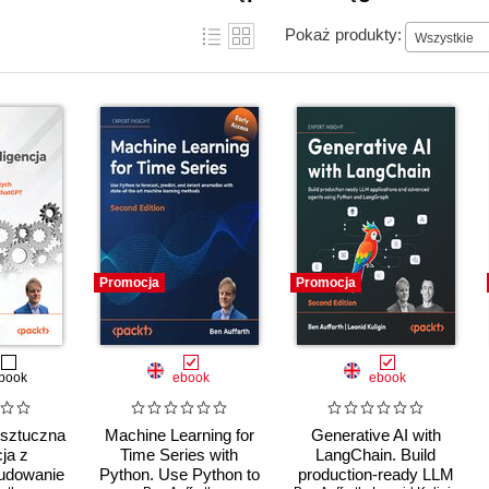
Pokaż produkty:
Wszystkie
Promocja
Promocja
book
ebook
ebook
sztuczna
Machine Learning for
Generative AI with
cja z
Time Series with
LangChain. Build
udowanie
Python. Use Python to
production-ready LLM