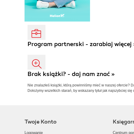
Program partnerski - zarabiaj więcej 
Brak książki? - daj nam znać »
Nie znalazłeś książki, którą powinniśmy mieć w naszej ofercie? 
Dołożymy wszelkich starań, by wskazany tytuł jak najszybciej się 
Twoje Konto
Księgar
Logowanie
Centrum po