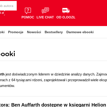
 zł
POMOC
LIVE CHAT
OD O,OOZŁ
oki
Promocje
Nowości
Bestsellery
Darmowe ebooki
booki
rth
jest doświadczonym liderem w dziedzinie analizy danych. Zajmo
ach z 64 tysiącami rdzeni, zaprojektował i przeprowadził wiele eks
kumentów.
tora: Ben Auffarth dostępne w księgarni Helion