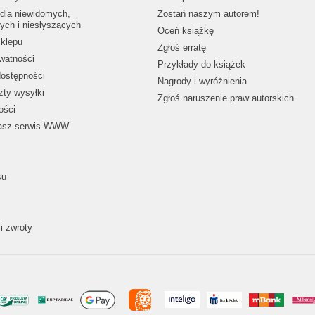
dla niewidomych,
Zostań naszym autorem!
ych i niesłyszących
Oceń książkę
klepu
Zgłoś erratę
ywatności
Przykłady do książek
dostępności
Nagrody i wyróżnienia
zty wysyłki
Zgłoś naruszenie praw autorskich
ości
nasz serwis WWW
su
i zwroty