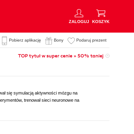
ZALOGUJ
KOSZYK
Pobierz aplikację
Bony
Podaruj prezent
TOP tytuł w super cenie » 50% taniej
wał się symulacją aktywności mózgu na
perymentów, trenował sieci neuronowe na