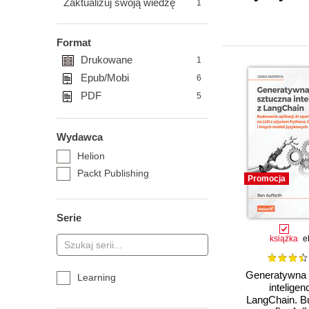
Zaktualizuj swoją wiedzę
1
Format
Drukowane
1
Epub/Mobi
6
PDF
5
Wydawca
Helion
Packt Publishing
Promocja
Serie
książka
e
Generatywna 
Learning
inteligen
LangChain. B