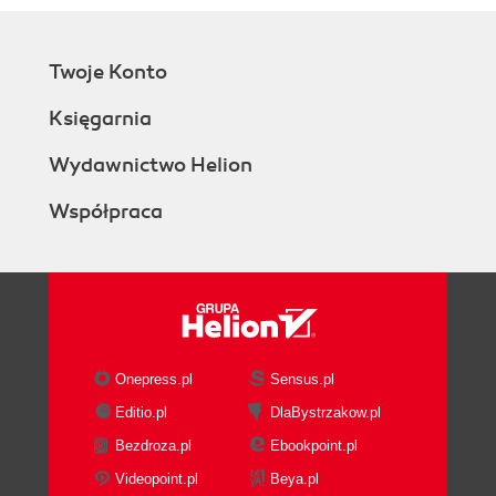
Twoje Konto
Księgarnia
Wydawnictwo Helion
Współpraca
Onepress.pl
Sensus.pl
Editio.pl
DlaBystrzakow.pl
Bezdroza.pl
Ebookpoint.pl
Videopoint.pl
Beya.pl