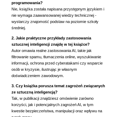
programowania?
CHIŃSKI POKÓJ, CZYLI O SILNEJ I SŁABEJ
Nie, książka została napisana przystępnym językiem i
SZTUCZNEJ INTELIGENCJI
nie wymaga zaawansowanej wiedzy technicznej -
wystarczy znajomość podstaw na poziomie szkoły
CZY SILNA SZTUCZNA INTELIGENCJA JEST JUŻ
średniej.
TUŻ-TUŻ?
2. Jakie praktyczne przykłady zastosowania
CZY GPT-4 I JEGO NASTĘPCY SĄ DLA NAS
sztucznej inteligencji znajdę w tej książce?
Autor omawia realne zastosowania AI, takie jak
ZAGROŻENIEM?
filtrowanie spamu, tłumaczenia online, wyszukiwanie
O MIŁOŚCI PONAD PODZIAŁAMI, CZYLI ROMEO
informacji, ochrona przed cyberatakami czy wsparcie
osób w kryzysie, ilustrując je własnym
SYMBOLISTA SPOTYKA JULIĘ
doświadczeniem zawodowym.
KONEKSJONISTKĘ
3. Czy książka porusza temat zagrożeń związanych
OBYŚ ŻYŁ W CIEKAWYCH CZASACH
ze sztuczną inteligencją?
POSŁOWIE
Tak, w publikacji znajdziesz omówienie zarówno
korzyści, jak i potencjalnych zagrożeń AI, w tym
kwestie bezpieczeństwa, manipulacji oraz wpływu na