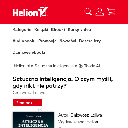
Kategorie
Książki
Ebooki
Kursy video
Audiobooki
Promocje
Nowości
Bestsellery
Darmowe ebooki
Helion.pl
»
Sztuczna inteligencja
»
📚 Teoria AI
Sztuczna inteligencja. O czym myśli,
gdy nikt nie patrzy?
Gniewosz Leliwa
Promocja
Autor:
Gniewosz Leliwa
Wydawnictwo:
Helion