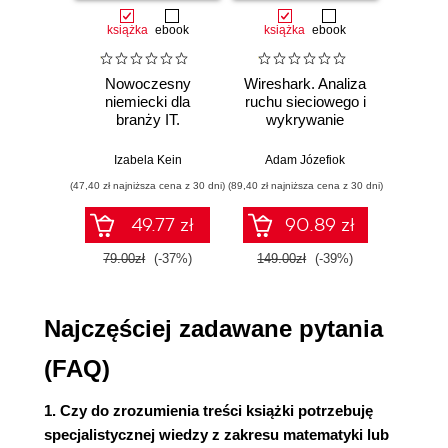
ZROZUMIEĆ REKURENCJĘ
książka
ebook
książka
ebook
ksią
O MANIPULACJI, INNOWACJI I TIMINGU
Nowoczesny
Wireshark. Analiza
Aut
niemiecki dla
ruchu sieciowego i
prze
EMBEDDING, CZYLI O TYM, ŻE ZNACZENIE MA
branży IT.
wykrywanie
s
Praktyczne
włamań
ste
ZNACZENIE
przykłady i
p
Izabela Kein
Adam Józefiok
Wito
ćwiczenia
O KIJU I MARCHEWCE
(47,40 zł najniższa cena z 30 dni)
(89,40 zł najniższa cena z 30 dni)
(35,94 zł naj
JAK DZIAŁA CHATGPT?
49.77 zł
90.89 zł
O TYM, JAK SZTUCZNA INTELIGENCJA ZEPSUŁA
79.00zł
(-37%)
149.00zł
(-39%)
59.9
MI SZACHY
HELLO, MY NAME IS BERT
Najczęściej zadawane pytania
O ROMANSIE AI Z GPU I O TYM, CO Z NIEGO
(FAQ)
WYNIKA
1. Czy do zrozumienia treści książki potrzebuję
TYMCZASEM W KRAINIE SYMBOLISTÓW
specjalistycznej wiedzy z zakresu matematyki lub