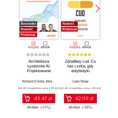
Bestseller
Nowość
Nowość
Nowość
Promocja
Promocj
Promocja
książka
ebook
książka
ebook
ksią
Architektura
Zdradliwy cud. Co
Mo
systemów AI.
nas czeka, gdy
Sz
Projektowanie
antybiotyki
inte
skalowalnego i
przestaną działać
zagr
niezawodnego
global
Richard D Avila
,
Imran Ahmad
Liam Shaw
Jame
oprogramowania
(41,40 zł najniższa cena z 30 dni)
(41,40 zł najniższa cena z 30 dni)
(38,94 zł naj
43.47 zł
42.09 zł
69.00zł
(-37%)
69.00zł
(-39%)
64.9