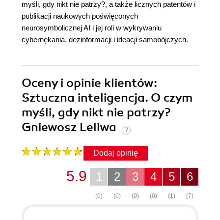
myśli, gdy nikt nie patrzy?, a także licznych patentów i
publikacji naukowych poświęconych
neurosymbolicznej AI i jej roli w wykrywaniu
cybernękania, dezinformacji i ideacji samobójczych.
Oceny i opinie klientów:
Sztuczna inteligencja. O czym
myśli, gdy nikt nie patrzy?
Gniewosz Leliwa
Dodaj opinię
5.9
1
2
3
4
5
6
(0)
(0)
(0)
(0)
(1)
(7)