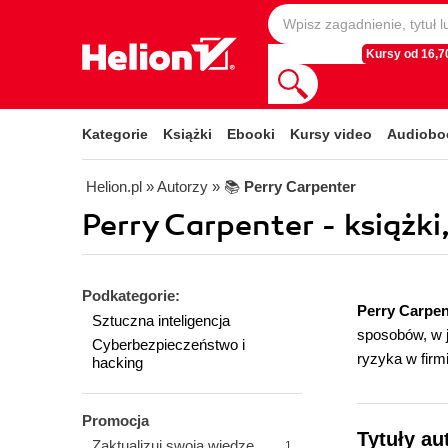
Kursy od 16,70
Kategorie
Książki
Ebooki
Kursy video
Audiobo
Helion.pl
» Autorzy
» 📚
Perry Carpenter
Perry Carpenter - książki
Podkategorie:
Perry Carpe
Sztuczna inteligencja
sposobów, w j
Cyberbezpieczeństwo i
ryzyka w firm
hacking
Promocja
Tytuły au
Zaktualizuj swoją wiedzę
1