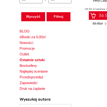
–
rzeczywisto
Perry Carp
przetrwać 
(35,94 zł najniższa 
cyfrowych 
36.5
Wyczyść
59.90zł
(
BLOG
eBooki za 0,00zł
Nowości
Promocje
Outlet
Ostatnie sztuki
Bestsellery
Najlepiej oceniane
Przedsprzedaż
Zapowiedzi
Druk na żądanie
Wyszukaj autora