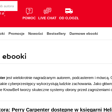
 zł
POMOC
LIVE CHAT
OD O,OOZŁ
oki
Promocje
Nowości
Bestsellery
Darmowe ebooki
, ebooki
nter
jest wielokrotnie nagradzanym autorem, podcasterem i mówcą. O
akie cyberprzestępcy wykorzystują ludzkie zachowania. Jako główn
ie KnowBe4 tworzy skuteczne systemy obrony przed zagrożeniami opa
tora: Perry Carpenter dostępne w księgarni Hel