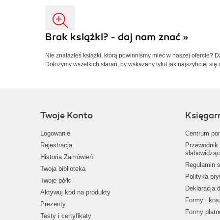
Brak książki? - daj nam znać »
Nie znalazłeś książki, którą powinniśmy mieć w naszej ofercie? 
Dołożymy wszelkich starań, by wskazany tytuł jak najszybciej się 
Twoje Konto
Księgar
Logowanie
Centrum po
Rejestracja
Przewodnik 
słabowidząc
Historia Zamówień
Regulamin s
Twoja biblioteka
Polityka pr
Twoje półki
Deklaracja 
Aktywuj kod na produkty
Formy i kos
Prezenty
Formy płatn
Testy i certyfikaty