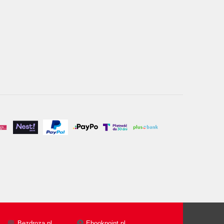
Bezdroza.pl
Ebookpoint.pl