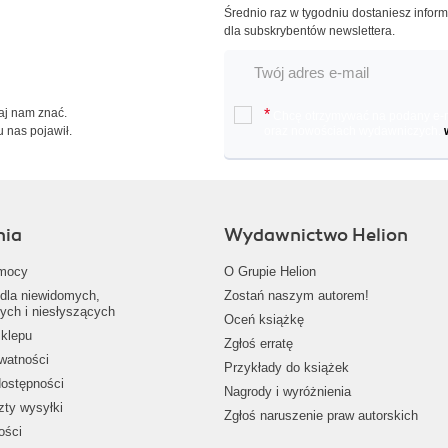
Średnio raz w tygodniu dostaniesz infor
dla subskrybentów newslettera.
Daj nam znać.
*
Chcę otrzymywać na podany e-ma
u nas pojawił.
oraz nowościach wydawniczych.
nia
Wydawnictwo Helion
mocy
O Grupie Helion
dla niewidomych,
Zostań naszym autorem!
ych i niesłyszących
Oceń książkę
klepu
Zgłoś erratę
ywatności
Przykłady do książek
dostępności
Nagrody i wyróżnienia
zty wysyłki
Zgłoś naruszenie praw autorskich
ości