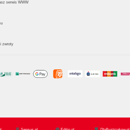
nasz serwis WWW
su
i zwroty
l
Sensus.pl
Editio.pl
DlaBystrzakow.pl