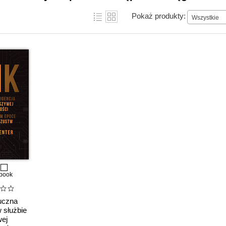
Pokaż produkty:
Wszystkie
book
uczna
w służbie
wej