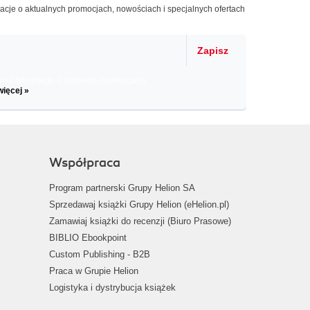
macje o aktualnych promocjach, nowościach i specjalnych ofertach
Zapisz
il informacje o zniżkach, promocjach
więcej »
Współpraca
Program partnerski Grupy Helion SA
Sprzedawaj książki Grupy Helion (eHelion.pl)
Zamawiaj książki do recenzji (Biuro Prasowe)
BIBLIO Ebookpoint
Custom Publishing - B2B
Praca w Grupie Helion
Logistyka i dystrybucja książek