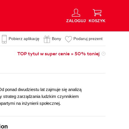
ZALOGUJ
KOSZYK
Pobierz aplikację
Bony
Podaruj prezent
TOP tytuł w super cenie » 50% taniej
d ponad dwudziestu lat zajmuje się analizą
y strateg zarządzania ludzkim czynnikiem
rtymi na inżynierii społecznej.
ion