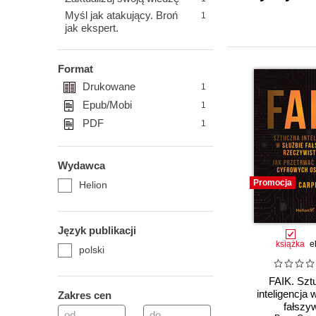
Myśl jak atakujący. Broń
1
jak ekspert.
Format
Drukowane
1
Epub/Mobi
1
PDF
1
Wydawca
Promocja
Helion
Język publikacji
książka
e
polski
FAIK. Szt
inteligencja 
Zakres cen
fałszy