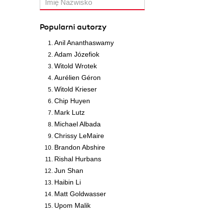
Popularni autorzy
Anil Ananthaswamy
Adam Józefiok
Witold Wrotek
Aurélien Géron
Witold Krieser
Chip Huyen
Mark Lutz
Michael Albada
Chrissy LeMaire
Brandon Abshire
Rishal Hurbans
Jun Shan
Haibin Li
Matt Goldwasser
Upom Malik