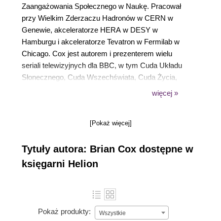
Zaangażowania Społecznego w Naukę. Pracował
przy Wielkim Zderzaczu Hadronów w CERN w
Genewie, akceleratorze HERA w DESY w
Hamburgu i akceleratorze Tevatron w Fermilab w
Chicago. Cox jest autorem i prezenterem wielu
seriali telewizyjnych dla BBC, w tym Cuda Układu
Słonecznego, Cuda Wszechświata, Cuda Życia,
Człowiek i wszechświat, Siły Natury, Planety i
więcej »
Wszechświat. Jest także współprowadzącym serię
radiową i podcast The Infinite Monkey Cage. Cox
[Pokaż więcej]
napisał wiele bestsellerowych książek
popularnonaukowych w tym cztery wydane w
Tytuły autora: Brian Cox dostępne w
Polsce. Przez wiele lat wykładał wstępny kurs teorii
względności i mechaniki kwantowej na
księgarni Helion
Uniwersytecie w Manchesterze.
Pokaż produkty:
Wszystkie