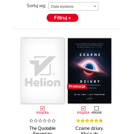
Sortuj wg:
Data wydania
Filtruj »
Promocja
książka
książka
ebook
The Quotable
Czarne dziury.
Feynman
Klucz do