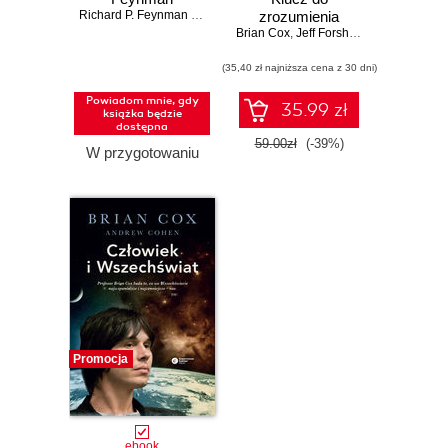
Richard P. Feynman (Author)
,
Michelle Feynman (Editor)
zrozumienia
,
Brian Cox
Brian Cox
Wszechświata
,
Jeff Forshaw
(35,40 zł najniższa cena z 30 dni)
Powiadom mnie, gdy
35.99 zł
książka będzie
dostępna
59.00zł
(-39%)
W przygotowaniu
Promocja
ebook