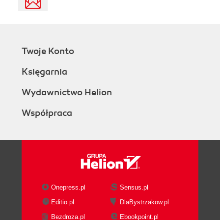
Twoje Konto
Księgarnia
Wydawnictwo Helion
Współpraca
Onepress.pl
Sensus.pl
Editio.pl
DlaBystrzakow.pl
Bezdroza.pl
Ebookpoint.pl