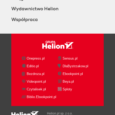
Wydawnictwo Helion
Współpraca
Onepress.pl
Sensus.pl
Editio.pl
DlaBystrzakow.pl
Bezdroza.pl
Ebookpoint.pl
Videopoint.pl
Beya.pl
Czytalisek.pl
Sploty
Biblio.Ebookpoint.pl
Helion.pl sp. z o.o.