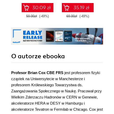
30.09 zł
35.19 zł
59.00zł
(-49%)
69.00zł
(-49%)
59.9
O autorze
ebooka
Profesor Brian Cox CBE FRS
jest profesorem fizyki
cząstek na Uniwersytecie w Manchesterze i
profesorem Królewskiego Towarzystwa ds.
Zaangażowania Społecznego w Naukę. Pracował przy
Wielkim Zderzaczu Hadronów w CERN w Genewie,
akceleratorze HERA w DESY w Hamburgu i
akceleratorze Tevatron w Fermilab w Chicago. Cox jest