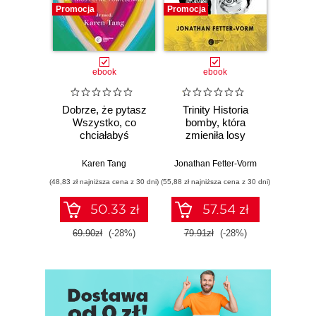
Promocja
Promocja
Promocj
ebook
ebook
Dobrze, że pytasz
Trinity Historia
Plem
Wszystko, co
bomby, która
instynk
chciałabyś
zmieniła losy
mo
wiedzieć o swoim
świata
je
zdrowiu
Karen Tang
Jonathan Fetter-Vorm
Mich
ginekologicznym
(48,83 zł najniższa cena z 30 dni)
(55,88 zł najniższa cena z 30 dni)
(57,54 zł naj
(ale nigdy Ci nie
powiedziano)
50.33 zł
57.54 zł
69.90zł
(-28%)
79.91zł
(-28%)
79.9