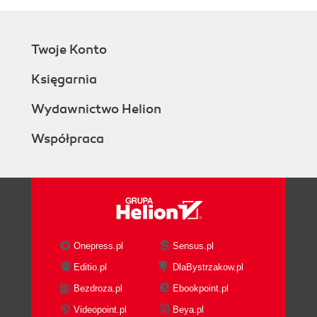
Twoje Konto
Księgarnia
Wydawnictwo Helion
Współpraca
Onepress.pl
Sensus.pl
Editio.pl
DlaBystrzakow.pl
Bezdroza.pl
Ebookpoint.pl
Videopoint.pl
Beya.pl