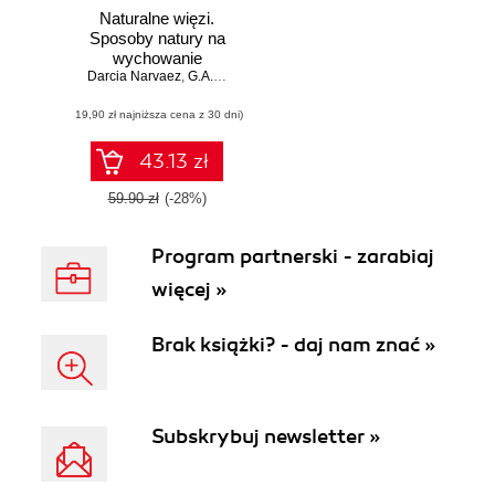
Naturalne więzi.
Sposoby natury na
wychowanie
Darcia Narvaez
potomstwa i
,
G.A. Bradshaw
tworzenie wspólnot
(19,90 zł najniższa cena z 30 dni)
43.13 zł
59.90 zł
(-28%)
Program partnerski - zarabiaj
więcej »
Brak książki? - daj nam znać »
Subskrybuj newsletter »