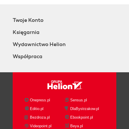
Twoje Konto
Księgarnia
Wydawnictwo Helion
Współpraca
Onepress.pl
Sensus.pl
Editio.pl
DlaBystrzakow.pl
Bezdroza.pl
Ebookpoint.pl
Videopoint.pl
Beya.pl