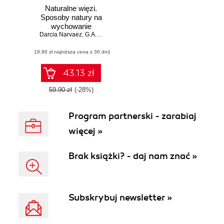
Naturalne więzi.
Sposoby natury na
wychowanie
Darcia Narvaez
potomstwa i
,
G.A. Bradshaw
tworzenie wspólnot
(19,90 zł najniższa cena z 30 dni)
43.13 zł
59.90 zł
(-28%)
Program partnerski - zarabiaj
więcej »
Brak książki? - daj nam znać »
Subskrybuj newsletter »