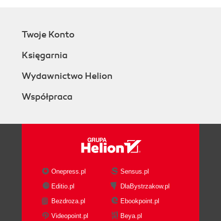
Twoje Konto
Księgarnia
Wydawnictwo Helion
Współpraca
Onepress.pl
Sensus.pl
Editio.pl
DlaBystrzakow.pl
Bezdroza.pl
Ebookpoint.pl
Videopoint.pl
Beya.pl