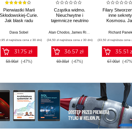
Pierwiastki Marii
Cząstka widmo.
Filary Stworzen
Skłodowskiej-Curie.
Nieuchwytne i
inne sekrety
Jak blask radu
tajemnicze neutrino
Kosmosu. Ja
oświetlił drogę
Teleskop Jam
kobietom w świecie
Webba odsłan
Dava Sobel
Alan Chodos
,
James Riordon
Richard Pane
nauki
tajemnice
9,95 zł najniższa cena z 30 dni)
(34,50 zł najniższa cena z 30 dni)
(33,50 zł najniższa cena 
Wszechświat
31.75 zł
36.57 zł
35.51 z
59.90zł
(-47%)
69.00zł
(-47%)
67.00zł
(-47%