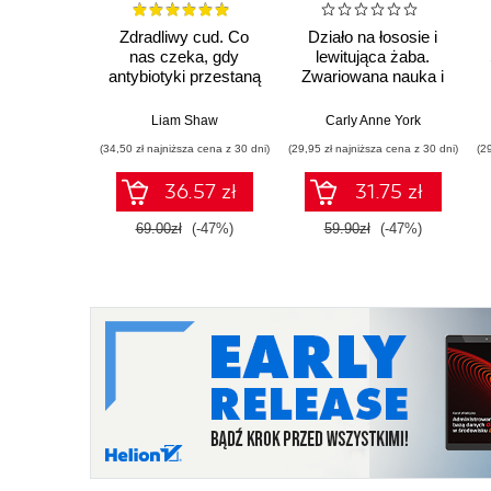
Zdradliwy cud. Co
Działo na łososie i
nas czeka, gdy
lewitująca żaba.
antybiotyki przestaną
Zwariowana nauka i
działać
jej całkiem poważne
odkrycia
Liam Shaw
Carly Anne York
(34,50 zł najniższa cena z 30 dni)
(29,95 zł najniższa cena z 30 dni)
(2
36.57 zł
31.75 zł
69.00zł
(-47%)
59.90zł
(-47%)