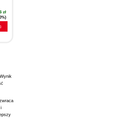
6 zł
40%)
a
 Wynik
ść
 zwraca
i
lepszy