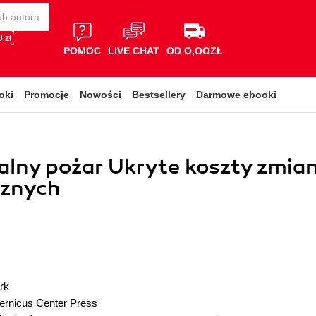
 zł
POMOC
LIVE CHAT
OD O,OOZŁ
oki
Promocje
Nowości
Bestsellery
Darmowe ebooki
alny pożar Ukryte koszty zmia
cznych
rk
ernicus Center Press