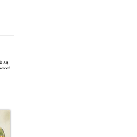
ub są
kazał