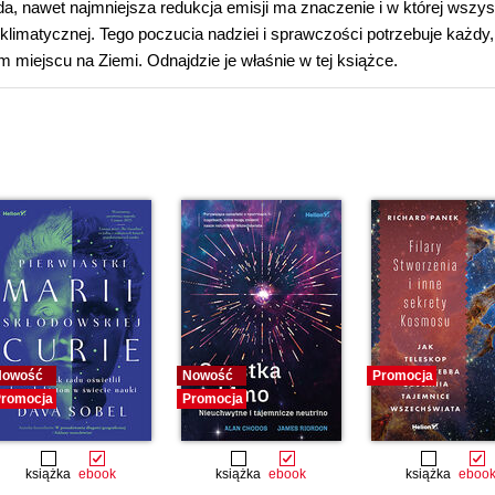
da, nawet najmniejsza redukcja emisji ma znaczenie i w której wszy
limatycznej. Tego poczucia nadziei i sprawczości potrzebuje każdy,
m miejscu na Ziemi. Odnajdzie je właśnie w tej książce.
Nowość
Nowość
Promocja
romocja
Promocja
książka
ebook
książka
ebook
książka
eboo