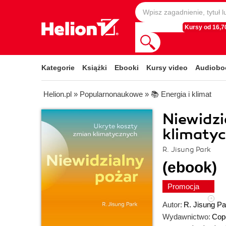
Kursy od 16,70
Kategorie
Książki
Ebooki
Kursy video
Audiobo
Helion.pl
»
Popularnonaukowe
»
📚 Energia i klimat
Niewidzi
klimaty
R. Jisung Park
(ebook)
Promocja
Autor:
R. Jisung Pa
Wydawnictwo:
Cop