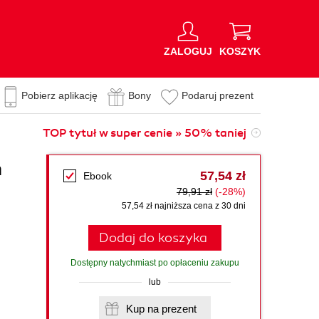
ZALOGUJ
KOSZYK
Pobierz aplikację
Bony
Podaruj prezent
TOP tytuł w super cenie » 50% taniej
n
57,54 zł
Ebook
79,91 zł
(-28%)
57,54 zł najniższa cena z 30 dni
Dodaj do koszyka
Dostępny natychmiast po opłaceniu zakupu
lub
Kup na prezent