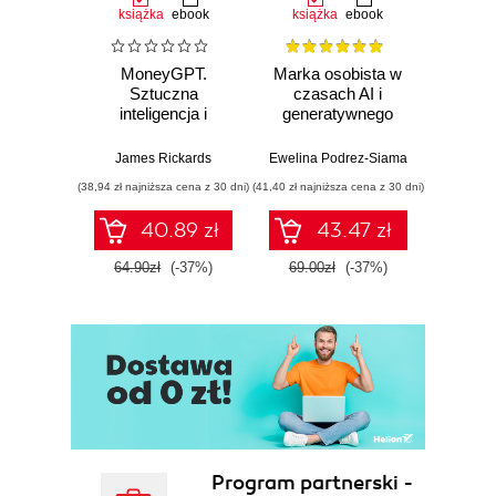
książka
ebook
książka
ebook
ksią
MoneyGPT.
Marka osobista w
Twój
Sztuczna
czasach AI i
milion 
inteligencja i
generatywnego
Jak z
zagrożenie dla
wyszukiwania
w
globalnej ekonomii
mak
James Rickards
Ewelina Podrez-Siama
Miros
wykorz
(38,94 zł najniższa cena z 30 dni)
(41,40 zł najniższa cena z 30 dni)
(53,99 zł naj
po
40.89 zł
43.47 zł
64.90zł
(-37%)
69.00zł
(-37%)
89.9
Program partnerski -