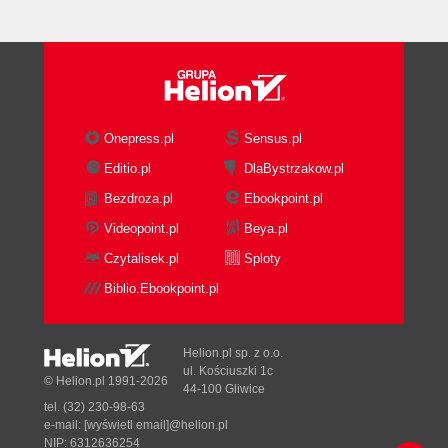
Onepress.pl
Sensus.pl
Editio.pl
DlaBystrzakow.pl
Bezdroza.pl
Ebookpoint.pl
Videopoint.pl
Beya.pl
Czytalisek.pl
Sploty
Biblio.Ebookpoint.pl
Helion.pl sp. z o.o.
ul. Kościuszki 1c
© Helion.pl 1991-2026
44-100 Gliwice
tel. (32) 230-98-63
e-mail:
[wyświetl email]@helion.pl
NIP: 6312636254