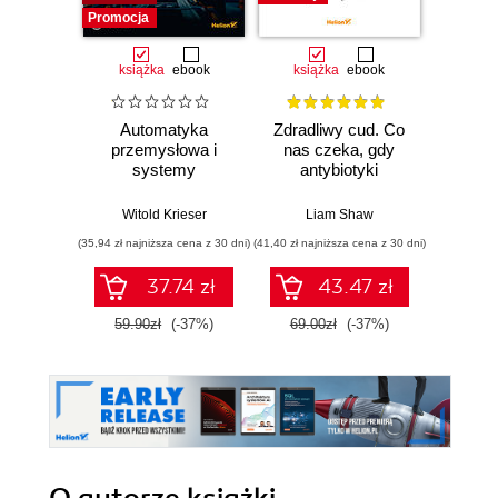
Promocja
książka
ebook
książka
ebook
ksią
Automatyka
Zdradliwy cud. Co
Działo 
przemysłowa i
nas czeka, gdy
lewit
systemy
antybiotyki
Zwario
sterowania w
przestaną działać
i j
pigułce
poważn
Witold Krieser
Liam Shaw
Carl
(35,94 zł najniższa cena z 30 dni)
(41,40 zł najniższa cena z 30 dni)
(35,94 zł naj
37.74 zł
43.47 zł
59.90zł
(-37%)
69.00zł
(-37%)
59.9