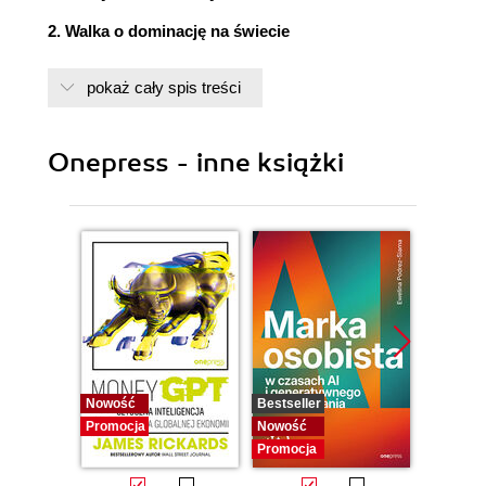
2. Walka o dominację na świecie
3. Trójkąt litowy
pokaż cały spis treści
4. Arabia Saudyjska litu
5. Czy naprawdę ulepszamy świat?
Onepress - inne książki
6. Górnictwo miejskie
7. Nowa, zielona przyszłość
Podziękowania
Przypisy
Nowość
Bestseller
Nowość
Promocja
Nowość
Promocj
Promocja