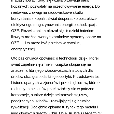
magazynować. Stąd się wzięła przewaga paliw
kopalnych: pozwalały na przechowywanie energii. Do
niedawna, z uwagi na środowiskowe skutki
korzystania z kopalin, świat desperacko poszukiwał
efektywnego magazynowania energii pochodzącej z
OZE. Rozwiązaniem okazał się lit: dzięki bateriom
litowym można tworzyć zamknięte systemy oparte na
OZE ― i to może być przełom w rewolucji
energetycznej.
Oto pasjonująca opowieść o technologii, dzięki której
świat zupełnie się zmieni. Książka skupia się na
znaczeniu litu i jego właściwościach istotnych dla
środowiska, gospodarki i geopolityki. Przedstawia też
historie upartych wizjonerów i przedsiębiorstw, które z
rodzinnych biznesów przekształciły się w potężne
korporacje, a także dzieje sekretnych sojuszy,
podejrzanych układów i rozwijającej się brutalnej
rywalizacji. Dogłębnie opisano tu rynek tego metalu i
jego głównych graczy: Chin, USA, Australii i Argentyny.