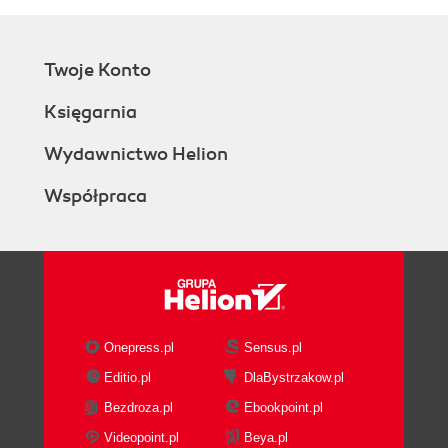
Twoje Konto
Księgarnia
Wydawnictwo Helion
Współpraca
Onepress.pl
Sensus.pl
Editio.pl
DlaBystrzakow.pl
Bezdroza.pl
Ebookpoint.pl
Videopoint.pl
Beya.pl