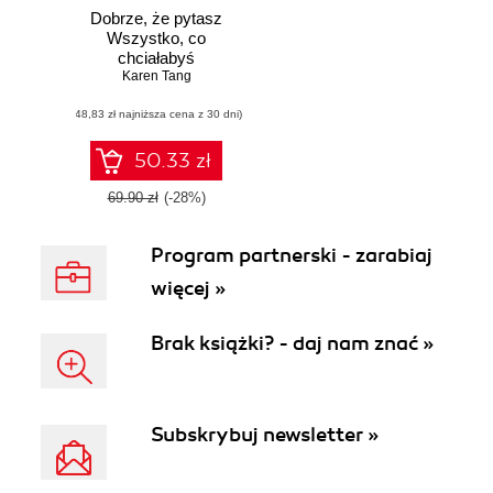
Dobrze, że pytasz
Wszystko, co
chciałabyś
wiedzieć o swoim
Karen Tang
zdrowiu
(48,83 zł najniższa cena z 30 dni)
ginekologicznym
(ale nigdy Ci nie
powiedziano)
50.33 zł
69.90 zł
(-28%)
Program partnerski - zarabiaj
więcej »
Brak książki? - daj nam znać »
Subskrybuj newsletter »