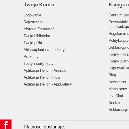
Twoje Konto
Księgar
Logowanie
Centrum po
Rejestracja
Przewodnik 
słabowidząc
Historia Zamówień
Regulamin s
Twoja biblioteka
Polityka pr
Twoje półki
Deklaracja 
Aktywuj kod na produkty
Formy i kos
Prezenty
Formy płatn
Testy i certyfikaty
Usprawnij 
Aplikacja Helion - Android
Blog
Aplikacja Helion - iOS
Newsletter
Aplikacja Helion - AppGallery
Mapa serwi
LiveChat
Kontakt
Reklamacje 
Płatności obsługuje: