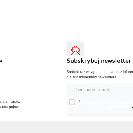
»
Subskrybuj newsletter 
Średnio raz w tygodniu dostaniesz infor
dla subskrybentów newslettera.
Daj nam znać.
*
Chcę otrzymywać na podany e-ma
u nas pojawił.
oraz nowościach wydawniczych.