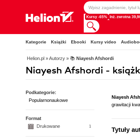
Kursy -65%
Inż. zwrotna 39,90
Kategorie
Książki
Ebooki
Kursy video
Audiobo
Helion.pl
» Autorzy
» 📚
Niayesh Afshordi
Niayesh Afshordi - książk
Podkategorie:
Niayesh Afs
Popularnonaukowe
grawitacji k
Format
Drukowane
1
Tytuły au