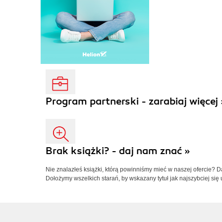
Program partnerski - zarabiaj więcej 
Brak książki? - daj nam znać »
Nie znalazłeś książki, którą powinniśmy mieć w naszej ofercie? 
Dołożymy wszelkich starań, by wskazany tytuł jak najszybciej się 