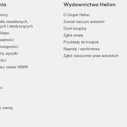
nia
Wydawnictwo Helion
mocy
O Grupie Helion
dla niewidomych,
Zostań naszym autorem!
ych i niesłyszących
Oceń książkę
klepu
Zgłoś erratę
ywatności
Przykłady do książek
dostępności
Nagrody i wyróżnienia
zty wysyłki
Zgłoś naruszenie praw autorskich
ości
nasz serwis WWW
su
i zwroty