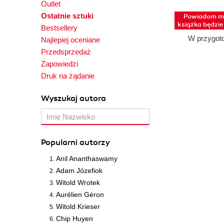
Outlet
Ostatnie sztuki
Powiadom mn
książka będzi
Bestsellery
W przygot
Najlepiej oceniane
Przedsprzedaż
Zapowiedzi
Druk na żądanie
Wyszukaj autora
Popularni autorzy
Anil Ananthaswamy
Adam Józefiok
Witold Wrotek
Aurélien Géron
Witold Krieser
Chip Huyen