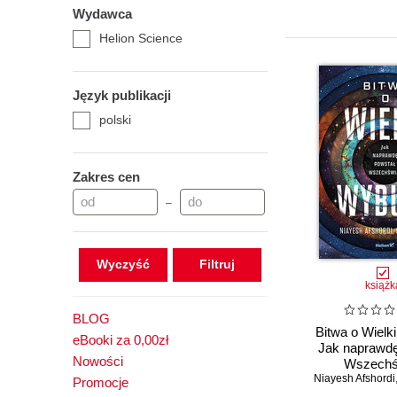
Wydawca
Helion Science
Język publikacji
polski
Zakres cen
–
Wyczyść
książk
BLOG
Bitwa o Wielk
eBooki za 0,00zł
Jak naprawdę
Nowości
Wszechś
Niayesh Afshordi
Promocje