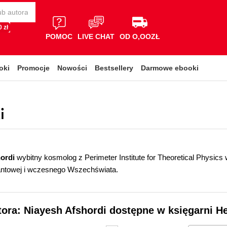
 zł
POMOC
LIVE CHAT
OD O,OOZŁ
oki
Promocje
Nowości
Bestsellery
Darmowe ebooki
i
hordi
wybitny kosmolog z Perimeter Institute for Theoretical Physics 
wantowej i wczesnego Wszechświata.
tora: Niayesh Afshordi dostępne w księgarni He