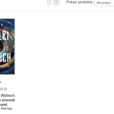
Pokaż produkty:
Wszystkie
a
i Wybuch.
 powstał
wiat
,
Phil Halper