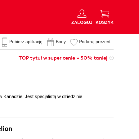
ZALOGUJ
KOSZYK
Pobierz aplikację
Bony
Podaruj prezent
TOP tytuł w super cenie » 50% taniej
w Kanadzie. Jest specjalistą w dziedzinie
lion