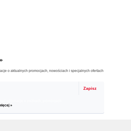
»
macje o aktualnych promocjach, nowościach i specjalnych ofertach
Zapisz
il informacje o zniżkach, promocjach
więcej »