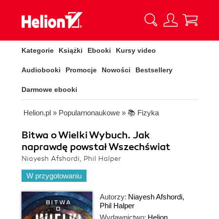
Kategorie
Książki
Ebooki
Kursy video
Audiobooki
Promocje
Nowości
Bestsellery
Darmowe ebooki
Helion.pl
»
Popularnonaukowe
»
📚 Fizyka
Bitwa o Wielki Wybuch. Jak
naprawdę powstał Wszechświat
Niayesh Afshordi, Phil Halper
W przygotowaniu
Autorzy:
Niayesh Afshordi
,
Phil Halper
Wydawnictwo:
Helion