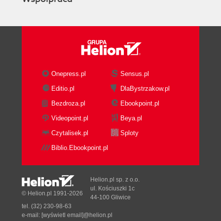
Onepress.pl
Sensus.pl
Editio.pl
DlaBystrzakow.pl
Bezdroza.pl
Ebookpoint.pl
Videopoint.pl
Beya.pl
Czytalisek.pl
Sploty
Biblio.Ebookpoint.pl
Helion.pl sp. z o.o.
ul. Kościuszki 1c
© Helion.pl 1991-2026
44-100 Gliwice
tel. (32) 230-98-63
e-mail:
[wyświetl email]@helion.pl