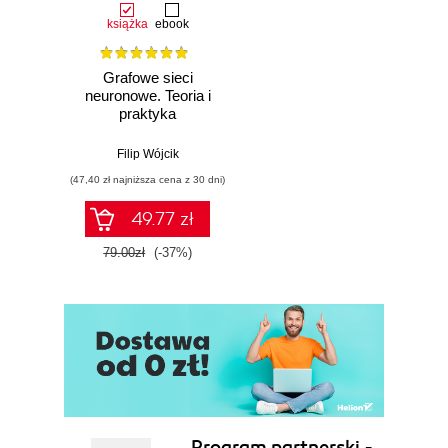
książka
ebook
Grafowe sieci
neuronowe. Teoria i
praktyka
Filip Wójcik
(47,40 zł najniższa cena z 30 dni)
49.77 zł
79.00zł
(-37%)
Program partnerski -