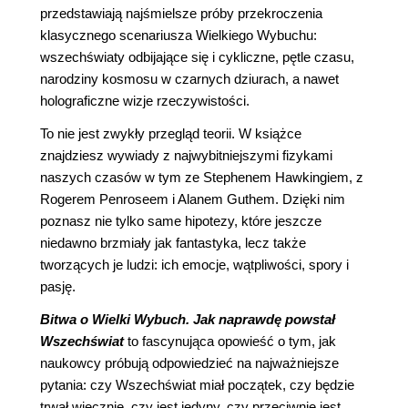
przedstawiają najśmielsze próby przekroczenia
klasycznego scenariusza Wielkiego Wybuchu:
wszechświaty odbijające się i cykliczne, pętle czasu,
narodziny kosmosu w czarnych dziurach, a nawet
holograficzne wizje rzeczywistości.
To nie jest zwykły przegląd teorii. W książce
znajdziesz wywiady z najwybitniejszymi fizykami
naszych czasów w tym ze Stephenem Hawkingiem, z
Rogerem Penroseem i Alanem Guthem. Dzięki nim
poznasz nie tylko same hipotezy, które jeszcze
niedawno brzmiały jak fantastyka, lecz także
tworzących je ludzi: ich emocje, wątpliwości, spory i
pasję.
Bitwa o Wielki Wybuch. Jak naprawdę powstał
Wszechświat
to fascynująca opowieść o tym, jak
naukowcy próbują odpowiedzieć na najważniejsze
pytania: czy Wszechświat miał początek, czy będzie
trwał wiecznie, czy jest jedyny, czy przeciwnie jest