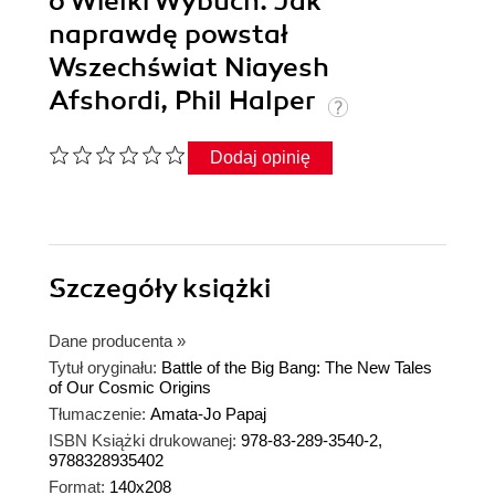
o Wielki Wybuch. Jak
naprawdę powstał
Wszechświat Niayesh
Afshordi, Phil Halper
Dodaj opinię
Szczegóły
książki
Dane producenta
»
Tytuł oryginału:
Battle of the Big Bang: The New Tales
of Our Cosmic Origins
Tłumaczenie:
Amata-Jo Papaj
ISBN Książki drukowanej:
978-83-289-3540-2,
9788328935402
Format:
140x208