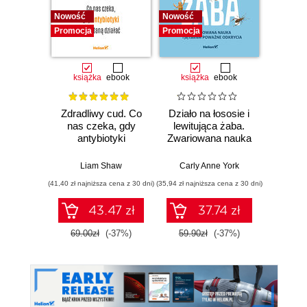
Nowość
Nowość
Nowość
Promocja
Promocja
Promocj
książka
ebook
książka
ebook
ksią
Zdradliwy cud. Co
Działo na łososie i
Pierwi
nas czeka, gdy
lewitująca żaba.
Skło
antybiotyki
Zwariowana nauka
Curie
przestaną działać
i jej całkiem
radu oś
poważne odkrycia
kob
Liam Shaw
Carly Anne York
Da
świe
(41,40 zł najniższa cena z 30 dni)
(35,94 zł najniższa cena z 30 dni)
(35,94 zł naj
43.47 zł
37.74 zł
69.00zł
(-37%)
59.90zł
(-37%)
59.9