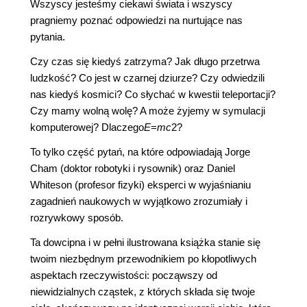
Wszyscy jesteśmy ciekawi świata i wszyscy
pragniemy poznać odpowiedzi na nurtujące nas
pytania.
Czy czas się kiedyś zatrzyma? Jak długo przetrwa
ludzkość? Co jest w czarnej dziurze? Czy odwiedzili
nas kiedyś kosmici? Co słychać w kwestii teleportacji?
Czy mamy wolną wolę? A może żyjemy w symulacji
komputerowej? Dlaczego
E
=
mc
2?
To tylko część pytań, na które odpowiadają Jorge
Cham (doktor robotyki i rysownik) oraz Daniel
Whiteson (profesor fizyki) eksperci w wyjaśnianiu
zagadnień naukowych w wyjątkowo zrozumiały i
rozrywkowy sposób.
Ta dowcipna i w pełni ilustrowana książka stanie się
twoim niezbędnym przewodnikiem po kłopotliwych
aspektach rzeczywistości: począwszy od
niewidzialnych cząstek, z których składa się twoje