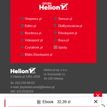
Onepress.pl
Sensus.pl
Editio.pl
DlaBystrzakow.pl
Bezdroza.pl
Ebookpoint.pl
Videopoint.pl
Beya.pl
Czytalisek.pl
Sploty
Biblio.Ebookpoint.pl
Helion.pl sp. z o.o.
ul. Kościuszki 1c
© Helion.pl 1991-2026
44-100 Gliwice
tel. (32) 230-98-63
e-mail:
[wyświetl email]@helion.pl
NIP: 6312636254
Regon: 241989027
Ebook
32,39 zł
Designed with ♥ by
Tonik.pl