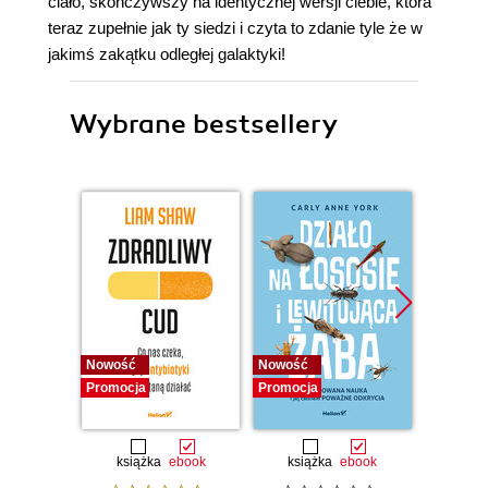
ciało, skończywszy na identycznej wersji ciebie, która
teraz zupełnie jak ty siedzi i czyta to zdanie tyle że w
jakimś zakątku odległej galaktyki!
Wybrane bestsellery
Nowość
Nowość
Nowość
Promocja
Promocja
Promocj
książka
ebook
książka
ebook
ksią