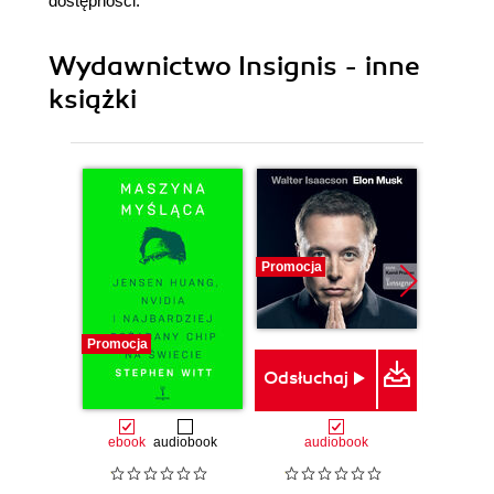
dostępności.
Wydawnictwo Insignis - inne
książki
Promocja
Promocja
Promocj
Odsłuchaj
ebook
audiobook
audiobook
ebook