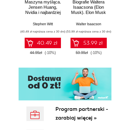
Maszyna myśląca.
Biografie Waltera
Krypt
Jensen Huang,
Isaacsona (Elon
zab
Nvidia i najbardziej
Musk). Elon Musk
pożądany chip na
Mic
świecie
Stephen Witt
Walter Isaacson
(40,49 zł najniższa cena z 30 dni)
(53,99 zł najniższa cena z 30 dni)
(16,64 zł naj
40.49 zł
53.99 zł
44.99zł
(-10%)
59.99zł
(-10%)
19.9
Program partnerski -
zarabiaj więcej »