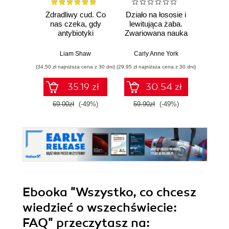
Zdradliwy cud. Co
Działo na łososie i
Pierwi
nas czeka, gdy
lewitująca żaba.
Skło
antybiotyki
Zwariowana nauka
Curie
przestaną działać
i jej całkiem
radu oś
poważne odkrycia
kob
Liam Shaw
Carly Anne York
Da
świe
(34,50 zł najniższa cena z 30 dni)
(29,95 zł najniższa cena z 30 dni)
(29,95 zł naj
35.19 zł
30.54 zł
69.00zł
(-49%)
59.90zł
(-49%)
59.9
Ebooka
"Wszystko, co chcesz
wiedzieć o wszechświecie:
FAQ"
przeczytasz na: