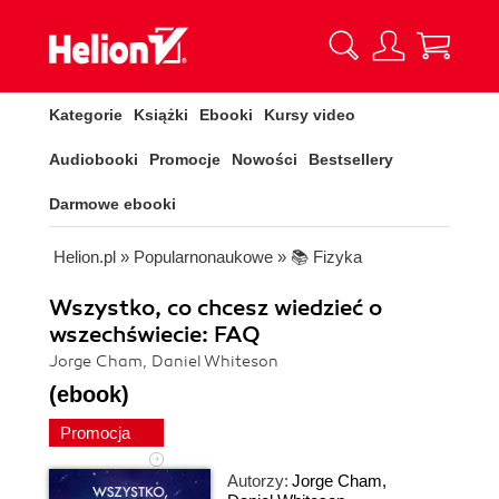
Kategorie
Książki
Ebooki
Kursy video
Audiobooki
Promocje
Nowości
Bestsellery
Darmowe ebooki
Helion.pl
»
Popularnonaukowe
»
📚 Fizyka
Wszystko, co chcesz wiedzieć o
wszechświecie: FAQ
Jorge Cham, Daniel Whiteson
(ebook)
Promocja
Autorzy:
Jorge Cham
,