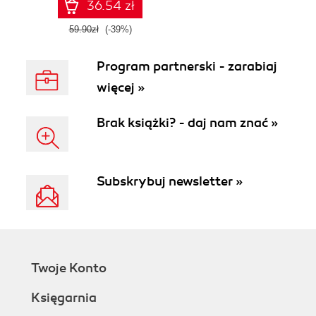
36.54 zł
59.90zł
(-39%)
Program partnerski - zarabiaj
więcej »
Brak książki? - daj nam znać »
Subskrybuj newsletter »
Twoje Konto
Księgarnia