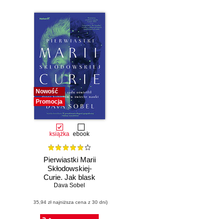
Nowość
Promocja
książka
ebook
Pierwiastki Marii
Skłodowskiej-
Curie. Jak blask
radu oświetlił drogę
Dava Sobel
kobietom w
(35,94 zł najniższa cena z 30 dni)
świecie nauki