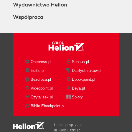
Wydawnictwo Helion
Współpraca
Onepress.pl
Sensus.pl
Editio.pl
DlaBystrzakow.pl
Bezdroza.pl
Ebookpoint.pl
Videopoint.pl
Beya.pl
Czytalisek.pl
Sploty
Biblio.Ebookpoint.pl
Helion.pl sp. z o.o.
ul. Kościuszki 1c