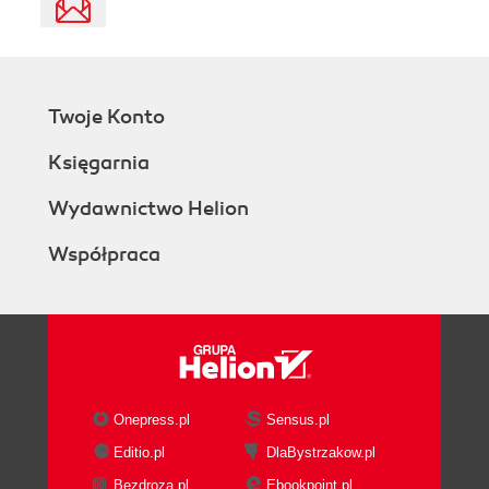
Twoje Konto
Księgarnia
Wydawnictwo Helion
Współpraca
Onepress.pl
Sensus.pl
Editio.pl
DlaBystrzakow.pl
Bezdroza.pl
Ebookpoint.pl