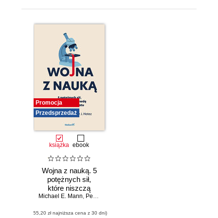
Promocja
Przedsprzedaż
książka
ebook
Wojna z nauką. 5
potężnych sił,
które niszczą
Michael E. Mann
prawdę i zagrażają
,
Peter J. Hotez
światu
(55,20 zł najniższa cena z 30 dni)