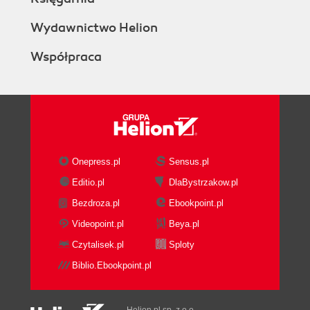
Wydawnictwo Helion
Współpraca
Onepress.pl
Sensus.pl
Editio.pl
DlaBystrzakow.pl
Bezdroza.pl
Ebookpoint.pl
Videopoint.pl
Beya.pl
Czytalisek.pl
Sploty
Biblio.Ebookpoint.pl
Helion.pl sp. z o.o.