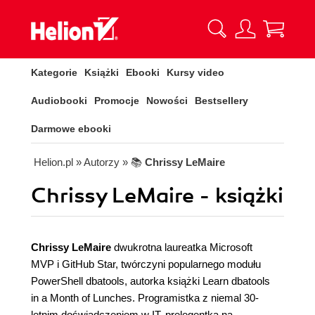
Kategorie
Książki
Ebooki
Kursy video
Audiobooki
Promocje
Nowości
Bestsellery
Darmowe ebooki
Helion.pl
» Autorzy
» 📚
Chrissy LeMaire
Chrissy LeMaire - książki
Chrissy LeMaire
dwukrotna laureatka Microsoft
MVP i GitHub Star, twórczyni popularnego modułu
PowerShell dbatools, autorka książki Learn dbatools
in a Month of Lunches. Programistka z niemal 30-
letnim doświadczeniem w IT, prelegentka na