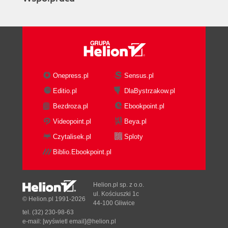
Onepress.pl
Sensus.pl
Editio.pl
DlaBystrzakow.pl
Bezdroza.pl
Ebookpoint.pl
Videopoint.pl
Beya.pl
Czytalisek.pl
Sploty
Biblio.Ebookpoint.pl
Helion.pl sp. z o.o.
ul. Kościuszki 1c
© Helion.pl 1991-2026
44-100 Gliwice
tel. (32) 230-98-63
e-mail:
[wyświetl email]@helion.pl