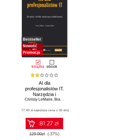
Bestseller
Nowość
Promocja
książka
ebook
AI dla
profesjonalistów IT.
Narzędzia i
Chrissy LeMaire
techniki
,
Brandon Abshire
zwiększające
(77,40 zł najniższa cena z 30 dni)
produktywność
81.27 zł
129.00zł
(-37%)