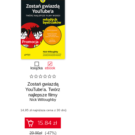
Promocja
książka
ebook
Zostań gwiazdą
YouTube'a. Twórz
najlepsze filmy
Nick Willoughby
wideo! Dla
młodych
(14,95 zł najniższa cena z 30 dni)
bystrzaków
15.84 zł
29.90zł
(-47%)