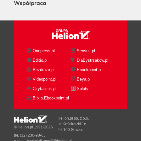
Współpraca
Onepress.pl
Sensus.pl
Editio.pl
DlaBystrzakow.pl
Bezdroza.pl
Ebookpoint.pl
Videopoint.pl
Beya.pl
Czytalisek.pl
Sploty
Biblio.Ebookpoint.pl
Helion.pl sp. z o.o.
ul. Kościuszki 1c
© Helion.pl 1991-2026
44-100 Gliwice
tel. (32) 230-98-63
e-mail:
[wyświetl email]@helion.pl