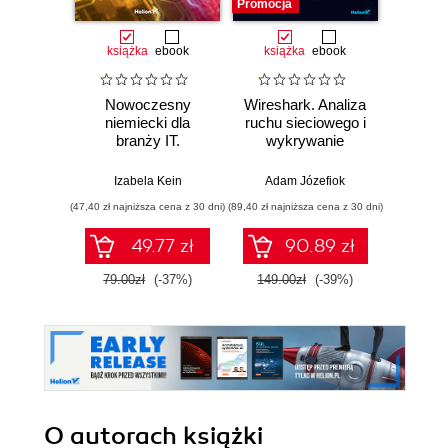
Promocja
książka
ebook
książka
ebook
ksią
Nowoczesny
Wireshark. Analiza
Bill G
niemiecki dla
ruchu sieciowego i
Władza
branży IT.
wykrywanie
O w
Praktyczne
włamań
biznes
przykłady i
n
Izabela Kein
Adam Józefiok
Anup
ćwiczenia
(47,40 zł najniższa cena z 30 dni)
(89,40 zł najniższa cena z 30 dni)
(35,94 zł naj
49.77 zł
90.89 zł
79.00zł
(-37%)
149.00zł
(-39%)
59.9
O autorach
książki