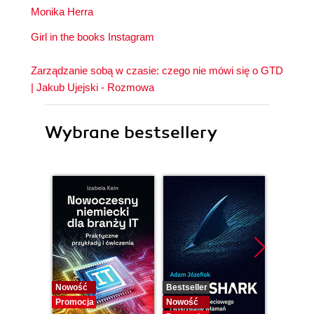
Monika Herra
Girl in the books Instagram
Zarządzanie sobą w czasie: czego nie mówi się o GTD
| Jakub Ujejski - Rozmowa
Wybrane bestsellery
Nowość
Bestseller
Nowość
Promocja
Nowość
Promocj