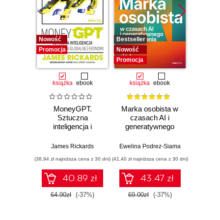
8. Horyzont trzeci - cele
9. Horyzont drugi - obszary skupienia i
odpowiedzialności
Nowość
Bestseller
Nowość
10. Planowanie (i modyfiowanie planu) w
Promocja
Nowość
Promocj
złożonym, szybko zmieniającym się świecie
Promocja
CZĘŚĆ III. ZARZĄDZANIE ZESPOŁEM
książka
ebook
książka
ebook
ksią
11. Struktury przywództwa
12. Jeśli nie umiesz powiedzieć "nie", Twoje "tak"
MoneyGPT.
Marka osobista w
Twój
nie ma znaczenia
Sztuczna
czasach AI i
milion 
13. Skuteczne delegowanie
inteligencja i
generatywnego
Jak z
14. I co dalej?
zagrożenie dla
wyszukiwania
w
globalnej ekonomii
mak
James Rickards
Ewelina Podrez-Siama
Miros
Podziękowania
wykorz
(38,94 zł najniższa cena z 30 dni)
(41,40 zł najniższa cena z 30 dni)
(53,99 zł naj
po
Dodatek 1. Czym, u licha, jest to GTD?
40.89 zł
43.47 zł
Dodatek 2. Ponadczasowe spojrzenie na
64.90zł
(-37%)
69.00zł
(-37%)
89.9
korzystanie z oprogramowania do współpracy
Dodatek 3. Skuteczna praca w świecie wirtualnym