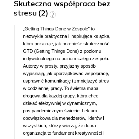
Skuteczna współpraca bez
odbior wpłynęło to, że autorzy we wstępie
stresu (2)
zapowiadają co czeka na kolejnych stronach i w
jakiej strukturze utrzymana będzie dalsza część.
Doceniam też przystępność wykorzystywanego
„Getting Things Done w Zespole” to
języka i to co dla mnie ważne - dobrze
niezwykle praktyczna i inspirująca książka,
zbalansowana między teorią i przykładami.
która pokazuje, jak przenieść skuteczność
Zobaczyłabym tu jednak nieco więcej
GTD (Getting Things Done) z poziomu
bezpośrednio wskazanych narzędzi
indywidualnego na poziom całego zespołu.
umożliwiających wprowadzenie omawianych
Autorzy w prosty, przyjazny sposób
koncepcji w życie. Uważam, że dużą siłą tej
wyjaśniają, jak uporządkować współpracę,
książki jest jej uniwersalność i to, że niezależnie
usprawnić komunikację i zmniejszyć stres
od pełnionej roli w zespole czy wypracowanych
w codziennej pracy. To świetna mapa
wcześniej nawykow pracy, każdy znajdzie tu
drogowa dla każdej grupy, która chce
praktyczne wskazowki, ktore pomagają usprawnić
działać efektywniej w dynamicznym,
wspołdziałanie i lepiej rozumieć dynamikę
postpandemicznym świecie. Lektura
zespołową (i to nie tylko na płaszczyźnie
obowiązkowa dla menedżerów, liderów i
zawodowej ale też prywatnej pokazując rodzinę
wszystkich, którzy wierzą, że dobra
jako zespoł).
organizacja to fundament kreatywności i