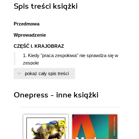
Spis treści
książki
Przedmowa
Wprowadzenie
CZĘŚĆ I. KRAJOBRAZ
1. Kiedy "praca zespołowa" nie sprawdza się w
zespole
2. Nowy świat, nowa praca
pokaż cały spis treści
3. Czym jest zespół? Dlaczego jest tak ważny?
CZĘŚĆ II. PODSTAWOWE CZYNNIKI
Onepress - inne książki
PRODUKTYWNEJ WSPÓŁPRACY
4. Utrzymywanie kontroli i skupienia uwagi
5. Horyzont piąty: cel nadrzędny i podstawowe
zasady
6. Horyzont piąty - powrót do zasad
7. Horyzont czwarty - wizja