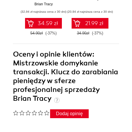
wysok
Brian Tracy
Mark Th
(32,94 zł najniższa cena z 30 dni)
(20,94 zł najniższa cena z 30 dni)
(29,49 zł naj
34.59 zł
21.99 zł
54.90zł
(-37%)
34.90zł
(-37%)
59.0
Oceny i opinie klientów:
Mistrzowskie domykanie
transakcji. Klucz do zarabiania
pieniędzy w sferze
profesjonalnej sprzedaży
Brian Tracy
Dodaj opinię