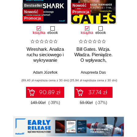
Bestseller
Nowość
Nowość
Nowość
Promocja
Promocj
Promocja
książka
ebook
książka
ebook
ksią
Wireshark. Analiza
Bill Gates. Wizja.
Zar
ruchu sieciowego i
Władza. Pieniądze.
powier
wykrywanie
O wpływach,
włamań
biznesie i tym, co
cyberb
niejawne
Strateg
Adam Józefiok
Anupreeta Das
Ron Edd
ochro
(89,40 zł najniższa cena z 30 dni)
(35,94 zł najniższa cena z 30 dni)
(59,40 zł naj
cy
90.89 zł
37.74 zł
149.00zł
(-39%)
59.90zł
(-37%)
99.0