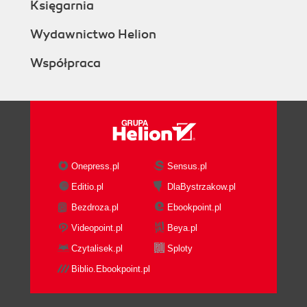
Księgarnia
Wydawnictwo Helion
Współpraca
Onepress.pl
Sensus.pl
Editio.pl
DlaBystrzakow.pl
Bezdroza.pl
Ebookpoint.pl
Videopoint.pl
Beya.pl
Czytalisek.pl
Sploty
Biblio.Ebookpoint.pl