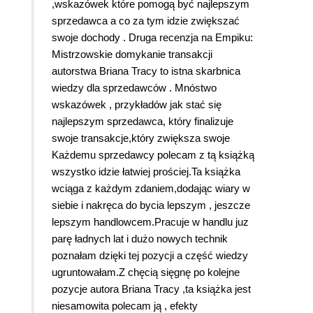
,wskazówek które pomogą być najlepszym
sprzedawca a co za tym idzie zwiększać
swoje dochody . Druga recenzja na Empiku:
Mistrzowskie domykanie transakcji
autorstwa Briana Tracy to istna skarbnica
wiedzy dla sprzedawców . Mnóstwo
wskazówek , przykładów jak stać się
najlepszym sprzedawca, który finalizuje
swoje transakcje,który zwiększa swoje
Każdemu sprzedawcy polecam z tą książką
wszystko idzie łatwiej prościej.Ta książka
wciąga z każdym zdaniem,dodając wiary w
siebie i nakręca do bycia lepszym , jeszcze
lepszym handlowcem.Pracuje w handlu juz
parę ładnych lat i dużo nowych technik
poznałam dzięki tej pozycji a część wiedzy
ugruntowałam.Z chęcią sięgnę po kolejne
pozycje autora Briana Tracy ,ta książka jest
niesamowita polecam ją , efekty