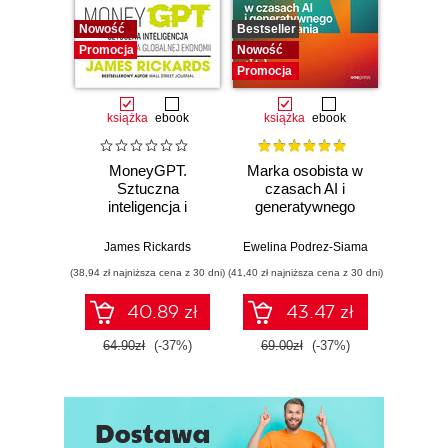
ZAKOŃCZENIE
Nowość
Bestseller
Promocj
O AUTORZE
Promocja
Nowość
Promocja
książka
ebook
książka
ebook
książka
e
MoneyGPT.
Marka osobista w
12 
Sztuczna
czasach AI i
inteligencja i
generatywnego
DOSK
zagrożenie dla
wyszukiwania
Jak 
globalnej ekonomii
sobą,
James Rickards
Ewelina Podrez-Siama
Toma
zes
(38,94 zł najniższa cena z 30 dni)
(41,40 zł najniższa cena z 30 dni)
(35,94 zł naj
c
hiper
40.89 zł
43.47 zł
64.90zł
(-37%)
69.00zł
(-37%)
59.9