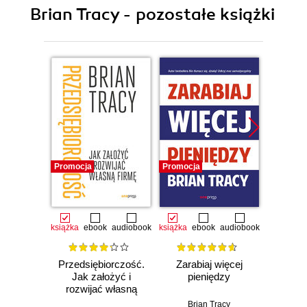
Brian Tracy - pozostałe książki
Promocja
Promocja
Promocj
książka
ebook
audiobook
książka
ebook
audiobook
książka
e
Przedsiębiorczość.
Zarabiaj więcej
Stw
Jak założyć i
pieniędzy
wspan
rozwijać własną
Siedem
firmę
dr
Brian Tracy