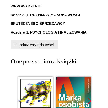
WPROWADZENIE
Rozdział 1. ROZWIJANIE OSOBOWOŚCI
SKUTECZNEGO SPRZEDAWCY
Rozdział 2. PSYCHOLOGIA FINALIZOWANIA
TRANSAKCJI
pokaż cały spis treści
Rozdział 3. JAK RADZIĆ SOBIE Z OBIEKCJAMI?
Rozdział 4. NAJEFEKTYWNIEJSZE TECHNIKI
Onepress - inne książki
FINALIZOWANIA TRANSAKCJI, część I
Rozdział 5. NAJEFEKTYWNIEJSZE TECHNIKI
FINALIZOWANIA TRANSAKCJI, część II
Rozdział 6. JAK PODWOIĆ WŁASNĄ
EFEKTYWNOŚĆ I DOCHODY?