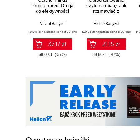
Programmed. Droga
szyte na miarę. Jak
do efektywności
rozmawiać z
klientem, który nie
wie, czego chce
Michał Bartyzel
Michał Bartyzel
(35,40 zł najniższa cena z 30 dni)
(19,95 zł najniższa cena z 30 dni)
(4
37.17 zł
21.15 zł
59.00zł
(-37%)
39.90zł
(-47%)