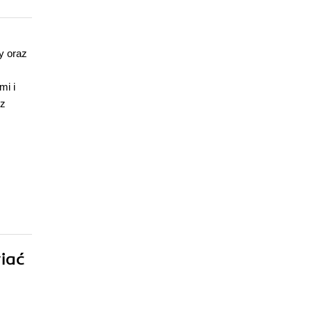
y oraz
mi i
 z
iać