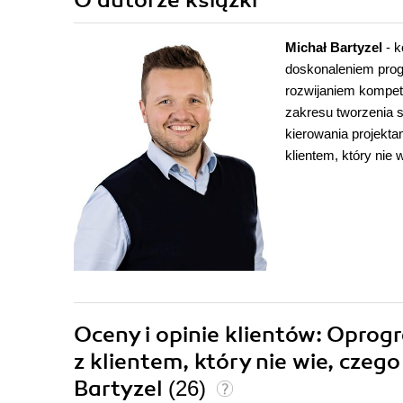
O autorze
książki
Michał Bartyzel
- 
doskonaleniem prog
rozwijaniem kompete
zakresu tworzenia 
kierowania projektam
klientem, który nie 
Oceny i opinie klientów: Opro
z klientem, który nie wie, czeg
Bartyzel
(26)