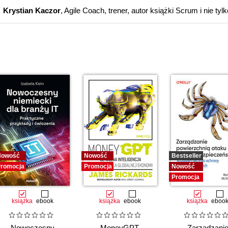
Krystian Kaczor
, Agile Coach, trener, autor książki Scrum i nie tylk
Nowość
Nowość
Bestseller
romocja
Promocja
Nowość
Promocja
książka
ebook
książka
ebook
książka
eboo
Nowoczesny
MoneyGPT.
Zarządzani