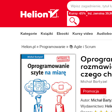
Kursy -65%
Inż. zwrotna 39,90
Kategorie
Książki
Ebooki
Kursy video
Audiobo
Helion.pl
»
Programowanie
»
📚 Agile i Scrum
Oprogra
rozmawia
czego ch
Michał Bartyzel
Promocja
Autor:
Michał Barty
Wydawnictwo:
Heli