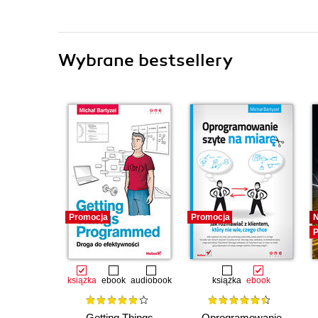
Wybrane bestsellery
Promocja
Promocja
P
książka
ebook
audiobook
książka
ebook
Getting Things
Oprogramowanie