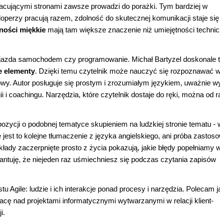
acującymi stronami zawsze prowadzi do porażki. Tym bardziej w
eloperzy pracują razem, zdolność do skutecznej komunikacji staje się
ności miękkie
mają tam większe znaczenie niż umiejętności technic
 jazda samochodem czy programowanie. Michał Bartyzel doskonale 
e elementy
. Dzięki temu czytelnik może nauczyć się rozpoznawać w
y. Autor posługuje się prostym i zrozumiałym językiem, uważnie w
 i coachingu. Narzędzia, które czytelnik dostaje do ręki, można od r
zycji o podobnej tematyce skupieniem na ludzkiej stronie tematu - 
jest to kolejne tłumaczenie z języka angielskiego, ani próba zastos
kłady zaczerpnięte prosto z życia pokazują, jakie błędy popełniamy 
ntuję, że niejeden raz uśmiechniesz się podczas czytania zapisów
u Agile: ludzie i ich interakcje ponad procesy i narzędzia. Polecam j
 nad projektami informatycznymi wytwarzanymi w relacji klient-
i.