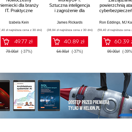
niemiecki dla branży
Sztuczna inteligencja
powierzchnią at
IT. Praktyczne
i zagrożenie dla
cyberbezpieczeń
przykłady i ćwiczenia
globalnej ekonomii
Strategie i tech
ochrony zaso
Izabela Kein
James Rickards
Ron Eddings
,
MJ Kaufm
cyfrowych
7,40 zł najniższa cena z 30 dni)
(38,94 zł najniższa cena z 30 dni)
(59,40 zł najniższa cena 
49.77 zł
40.89 zł
60.39 
79.00zł
(-37%)
64.90zł
(-37%)
99.00zł
(-39%