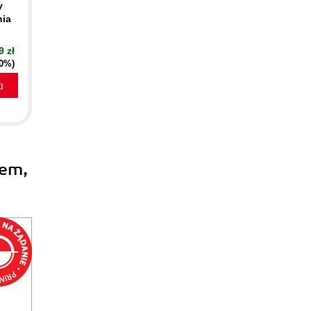
y
nia
9 zł
40%)
a
tem,