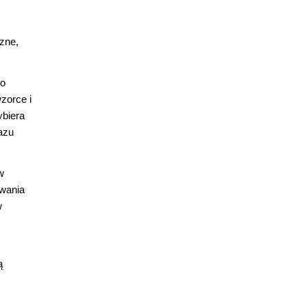
zne,
to
zorce i
ybiera
azu
w
owania
w
ą