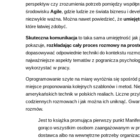
perspektyw czy zrozumienia potrzeb pomiędzy współpr
środowisku
Agile
, gdzie ludzie ze świata biznesu i dev
niezwykle ważna. Można nawet powiedzieć, że
umiejęt
które łatwiej zdobyć.
Skuteczna komunikacja
to taka sama umiejętność jak
pokazuje,
rozkładając cały proces rozmowy na prost
dopasowywać odpowiednie techniki do kontekstu rozmow
najważniejsze aspekty tematów z pogranicza psychologii
wykorzystać w pracy.
Oprogramowanie szyte na miarę wyróżnia się spośród po
miejsce proponowania kolejnych szablonów i metod. Nie 
amerykańskich technik w polskich realiach. Liczne przy
codziennych rozmowach i jak można ich uniknąć. Gwara
rozmów.
Jest to książka promująca pierwszy punkt Manifest
gorąco wszystkim osobom zaangażowanym w pracę
dostawca albo na wewnętrzne potrzeby organizacj