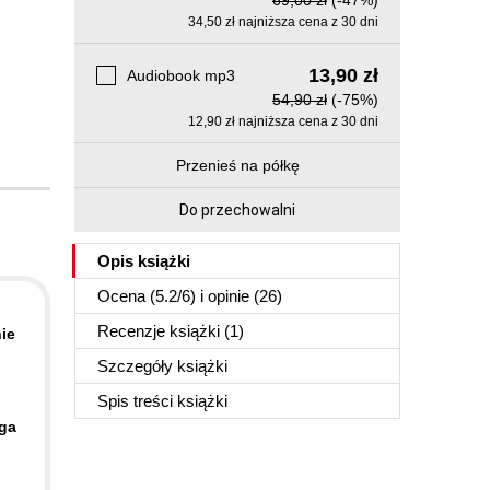
69,00 zł
(-47%)
34,50 zł najniższa cena z 30 dni
13,90 zł
Audiobook mp3
54,90 zł
(-75%)
12,90 zł najniższa cena z 30 dni
Przenieś na półkę
Do przechowalni
Opis
książki
Ocena (
5.2
/
6
) i opinie (26)
Recenzje
książki
(1)
nie
Szczegóły
książki
Spis treści
książki
ga