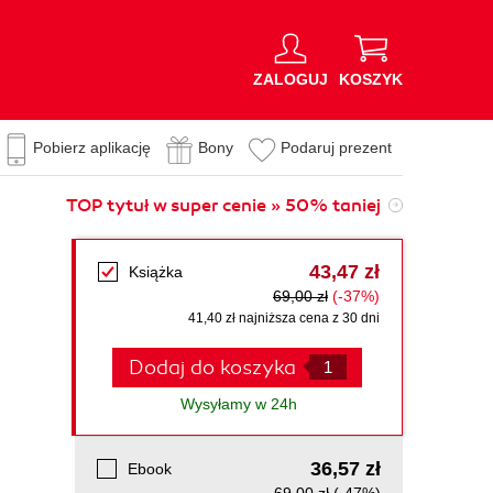
ZALOGUJ
KOSZYK
Pobierz aplikację
Bony
Podaruj prezent
TOP tytuł w super cenie » 50% taniej
43,47 zł
Książka
69,00 zł
(-37%)
41,40 zł najniższa cena z 30 dni
Dodaj do koszyka
Wysyłamy w 24h
36,57 zł
Ebook