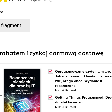
5.2
/
6
Opinie:
26
ka
j fragment
rabatem i zyskaj darmową dostawę
Oprogramowanie szyte na miarę.
Jak rozmawiać z klientem, który 
wie, czego chce. Wydanie II
rozszerzone
Michał Bartyzel
Getting Things Programmed. Dro
do efektywności
Michał Bartyzel