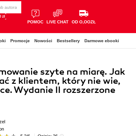
 zł
POMOC
LIVE CHAT
OD O,OOZŁ
oki
Promocje
Nowości
Bestsellery
Darmowe ebooki
mowanie szyte na miarę. Jak
ć z klientem, który nie wie,
ce. Wydanie II rozszerzone
zel
on